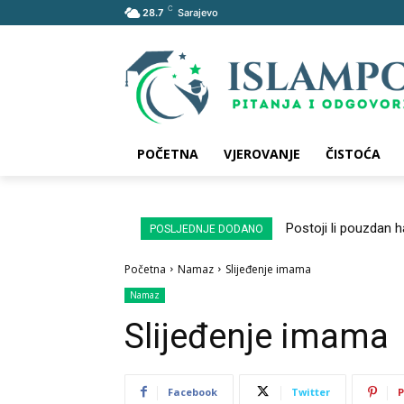
C
28.7
Sarajevo
POČETNA
VJEROVANJE
ČISTOĆA
Postoji li pouzdan 
POSLJEDNJE DODANO
Početna
Namaz
Slijeđenje imama
Namaz
Slijeđenje imama
Facebook
Twitter
P