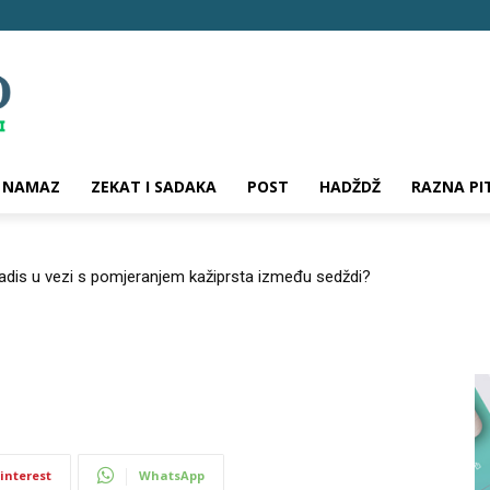
NAMAZ
ZEKAT I SADAKA
POST
HADŽDŽ
RAZNA PI
hadis u vezi s pomjeranjem kažiprsta između sedždi?
interest
WhatsApp