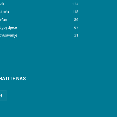
rak
124
stoća
118
r'an
86
dgoj djece
67
krašavanje
31
RATITE NAS