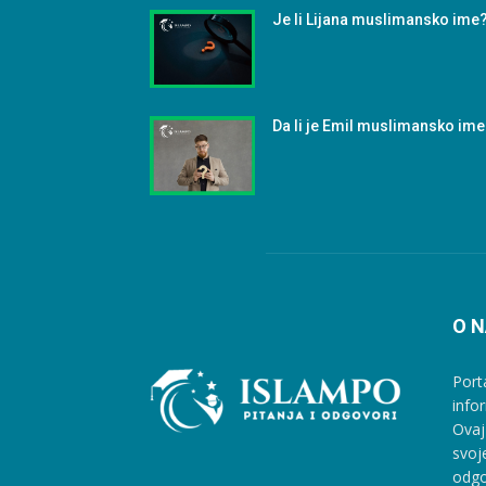
Je li Lijana muslimansko ime
Da li je Emil muslimansko im
O 
Port
info
Ovaj
svoj
odgo