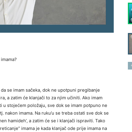
e” imama?
 da se imam sačeka, dok ne upotpuni pregibanje
ra, a zatim će klanjači to za njim učiniti. Ako imam
ati u stojećem položaju, sve dok se imam potpuno ne
, tj. nakon imama. Na ruku’u se treba ostati sve dok se
en hamideh’, a zatim će se i klanjači ispraviti. Tako
Preticanje” imama je kada klanjač ode prije imama na