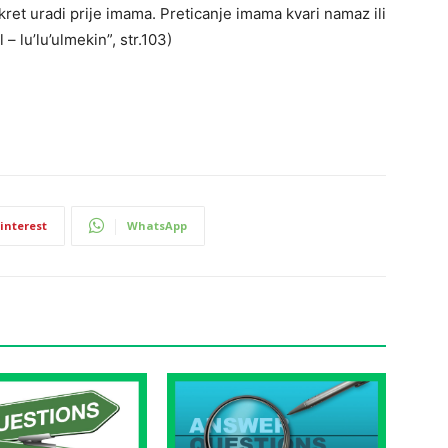
pokret uradi prije imama. Preticanje imama kvari namaz ili
– lu’lu’ulmekin”, str.103)
interest
WhatsApp