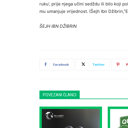
ruku’, prije njega učini sedždu ili bilo koji 
mu umanjuje vrijednost. (Šejh Ibn Džibrin,”El 
ŠEJH IBN DŽIBRIN
Facebook
Twitter
P
POVEZANI ČLANCI