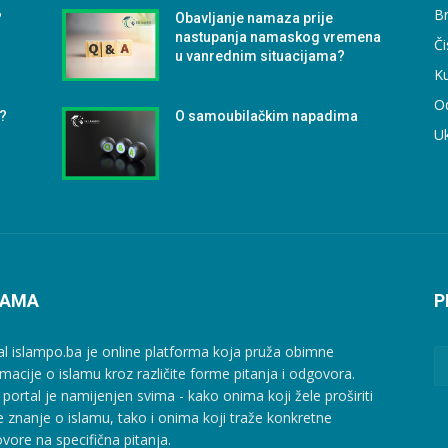
B
?
Obavljanje namaza prije
nastupanja namaskog vremena
Či
u vanrednim situacijama?
Ku
O
e?
O samoubilačkim napadima
U
NAMA
P
al islampo.ba je online platforma koja pruža obimne
rmacije o islamu kroz različite forme pitanja i odgovora.
 portal je namijenjen svima - kako onima koji žele proširiti
e znanje o islamu, tako i onima koji traže konkretne
vore na specifična pitanja.