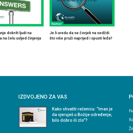
Namaz
je dobrih ljudi na
Je li uredu da se čovjek na sedždi
 na čelu usljed činjenja
što više pruži naprijed i spusti leđa?
IZDVOJENO ZA VAS
P
Kako shvatiti rečenicu: “Iman je
N
da vjeruješ u Božije određenje,
Ra
bilo dobro ili zlo”?
Že