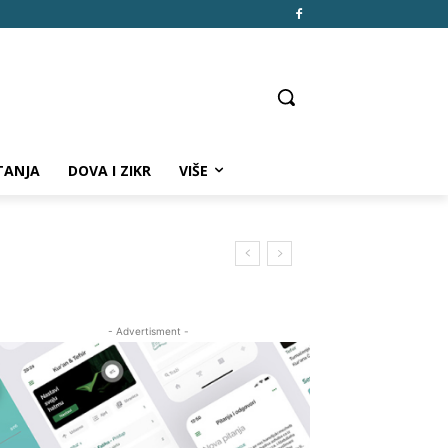
TANJA
DOVA I ZIKR
VIŠE
- Advertisment -