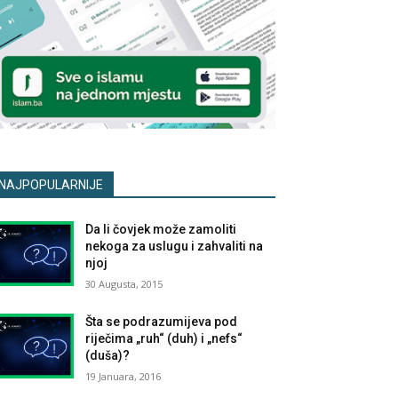
NAJPOPULARNIJE
Da li čovjek može zamoliti
nekoga za uslugu i zahvaliti na
njoj
30 Augusta, 2015
Šta se podrazumijeva pod
riječima „ruh“ (duh) i „nefs“
(duša)?
19 Januara, 2016