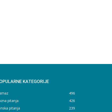
OPULARNE KATEGORIJE
amaz
496
zna pitanja
426
nska pitanja
239