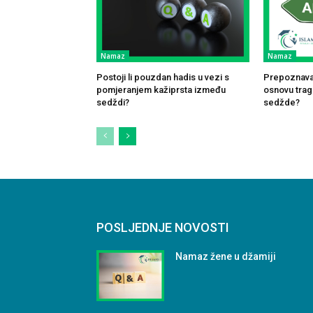
Namaz
Namaz
Postoji li pouzdan hadis u vezi s
Prepoznavan
pomjeranjem kažiprsta između
osnovu traga
sedždi?
sedžde?
POSLJEDNJE NOVOSTI
Namaz žene u džamiji