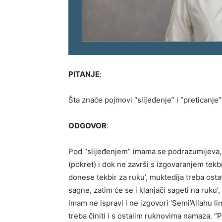
PITANJE
:
Šta znače pojmovi “slijeđenje” i “preticanj
ODGOVOR
:
Pod “slijeđenjem” imama se podrazumijeva,
(pokret) i dok ne završi s izgovaranjem tekbi
donese tekbir za ruku’, muktedija treba ost
sagne, zatim će se i klanjači sageti na ruku’
imam ne ispravi i ne izgovori ‘Semi’Allahu lim
treba činiti i s ostalim ruknovima namaza. “