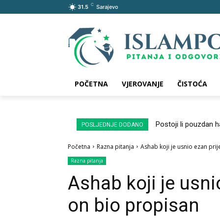
C
31.5
Sarajevo
POČETNA
VJEROVANJE
ČISTOĆA
Postoji li pouzdan 
POSLJEDNJE DODANO
Početna
Razna pitanja
Ashab koji je usnio ezan pri
Razna pitanja
Ashab koji je usni
on bio propisan