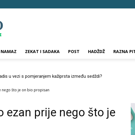
NAMAZ
ZEKAT I SADAKA
POST
HADŽDŽ
RAZNA PI
hadis u vezi s pomjeranjem kažiprsta između sedždi?
je nego što je on bio propisan
o ezan prije nego što je