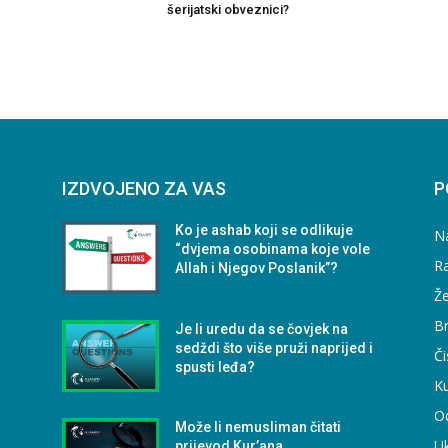
šerijatski obveznici?
IZDVOJENO ZA VAS
P
Ko je ashab koji se odlikuje
N
“dvjema osobinama koje vole
Ra
Allah i Njegov Poslanik”?
Že
B
Je li uredu da se čovjek na
sedždi što više pruži naprijed i
Či
spusti leđa?
Ku
O
Može li nemusliman čitati
U
prijevod Kur’ana