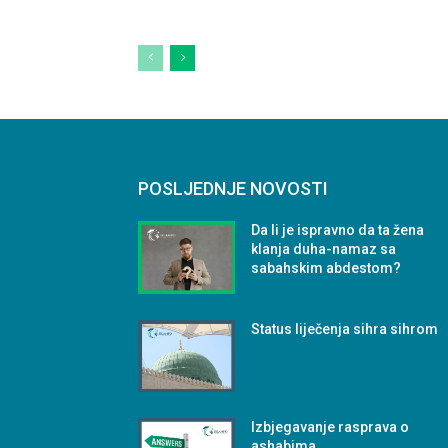
POSLJEDNJE NOVOSTI
Da li je ispravno da ta žena
klanja duha-namaz sa
sabahskim abdestom?
Status liječenja sihra sihrom
Izbjegavanje rasprava o
ashabima