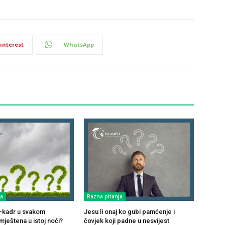
interest
WhatsApp
ja
Razna pitanja
ul-kadr u svakom
Jesu li onaj ko gubi pamćenje i
ještena u istoj noći?
čovjek koji padne u nesvijest