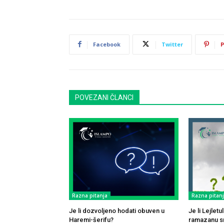
Facebook
Twitter
P
POVEZANI ČLANCI
Razna pitanja
Razna pitan
Je li dozvoljeno hodati obuven u
Je li Lejlet
Haremi-šerifu?
ramazanu sm