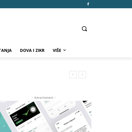
TANJA
DOVA I ZIKR
VIŠE
- Advertisment -