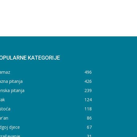
OPULARNE KATEGORIJE
amaz
496
zna pitanja
426
nska pitanja
239
rak
124
stoća
118
r'an
86
dgoj djece
67
krašavanje
31