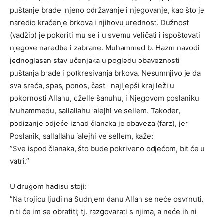
puštanje brade, njeno održavanje i njegovanje, kao što je
naredio kraćenje brkova i njihovu urednost. Dužnost
(vadžib) je pokoriti mu se i u svemu veličati i ispoštovati
njegove naredbe i zabrane. Muhammed b. Hazm navodi
jednoglasan stav učenjaka u pogledu obaveznosti
puštanja brade i potkresivanja brkova. Nesumnjivo je da
sva sreća, spas, ponos, čast i najljepši kraj leži u
pokornosti Allahu, dželle šanuhu, i Njegovom poslaniku
Muhammedu, sallallahu ‘alejhi ve sellem. Također,
podizanje odjeće iznad članaka je obaveza (farz), jer
Poslanik, sallallahu ‘alejhi ve sellem, kaže:
”Sve ispod članaka, što bude pokriveno odjećom, bit će u
vatri.”
U drugom hadisu stoji:
”Na trojicu ljudi na Sudnjem danu Allah se neće osvrnuti,
niti će im se obratiti; tj. razgovarati s njima, a neće ih ni