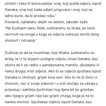
očistiti i čeka ih bolna patnja: onaj, koji pušta odjeću ispod
članaka, onaj koji kada udijeli prigovara i onaj, koji se
lažno kune, da bi prodao robu.”
Poslanik, sallallahu ‘alejhi ve sellem, također kaže:
”Na Sudnjem danu Allah, subhanehu ve te’ala, se neće
osvrnuti na onoga u koga se odjeća vukla po zemlji zbog
oholosti i isticanja.”
Dužnost je da se musliman, boji Allaha, subhanehu ve
te’ala, te iz te bojazni podigne odjeću iznad članaka, bez
obzira da li se radilo o pantalonama, mantilu, džubbetu ili
nekoj drugoj vrsti odjeće. Ako bi se odjeća spuštala ispod
članaka iz oholosti, grijeh biva veći. Ako to ne bi činio iz
oholosti, već iz svoje slabosti i u tom slučaju se ubraja u
prijestup i sahibija (počinilac) tog djela bit će griješan,
iako njegov grijeh nije kao grijeh onoga, koga je na to
navela oholost. Spuštanje odjeće ispod članaka, bez