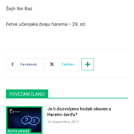
Šejh Ibn Baz
Fetve učenjaka dvaju harema – 29. str.
Facebook
Twitter
POVEZANI ČLANCI
Je li dozvoljeno hodati obuven u
Haremi-šerifu?
16 Septembra, 2017
Razna pitanja