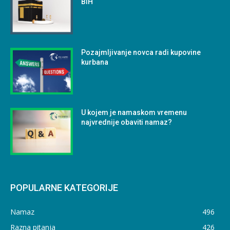
BiH
Pozajmljivanje novca radi kupovine
kurbana
U kojem je namaskom vremenu
najvrednije obaviti namaz?
POPULARNE KATEGORIJE
Namaz
496
Razna pitanja
426