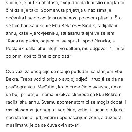
sumnje je put ka oholosti, svejedno da li mislio onaj ko to
čini da nije tako. Spomenuta prijetnja u hadisima je
općenita i ne dozvoljava nehajnost po ovom pitanju. Što
se tiče hadisa u kome Ebu Bekr es – Siddik, radijallahu
anhu, kaže Vjerovjesniku, sallallahu ‘alejhi ve sellem:
”Kada ne pazim, odjeća mi se spusti ispod članaka, a
Poslanik, sallallahu ‘alejhi ve sellem, mu odgovori:”Ti nisi
od onih, koji to čine iz oholosti.”
Ovo važi za onog čije se stanje podudari sa stanjem Ebu
Bekra. Treba voditi brigu o svojoj odjeći i truditi se da ne
pređe granicu. Međutim, ko to bude činio svjesno, neka
se boji prijetnje i nema nikakve sličnosti sa Ebu Bekrom,
radijallahu anhu. Svemu spomenutom bi se mogla dodati i
raskalašenost jednog takvog čina, zatim izlaganje odjeće
nečistoćama i prljavštini i oponašanjem žena, a dužnost
muslimanu je da se čuva ovih stvari.