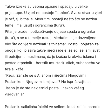
Takve izreke su veoma opasne i spadaju u velike
prijestupe. U vjeri ne postoje “sitnice”. Svaka stvar u vjeri
je srž, tj. bitna je. Međutim, postoji nešto što se naziva
temeljima (usul) i ograncima (furu’).
Pitanje brade i potkraćivanje odjeće spada u ogranke
(furu’), a ne u temelje (usul). Međutim, nije dozvoljeno
bilo šta od vjere nazivati “sitnicama”. Postoji bojazan za
onoga, koji plasira takve riječi i ideje, želeći se ismijavati
ili potcijeniti muslimane, da je izašao iz okvira islama i
postao otpadnik – heretik (murted). Allah, subhanehu ve
te’ala, kaže:
”Reci: ‘Zar ste se s Allahom i riječima Njegovim i
Poslanikom Njegovim ismijavali? Ne ispričavajte se!
Jasno je da ste nevjernici postali, nakon vašeg
vjerovanja.”
Poslanik, sallallahu ‘alejhi ve sellem, je taj koji je naredio