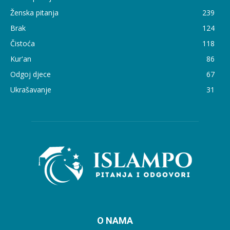
Ženska pitanja
239
Brak
124
Čistoća
118
Kur'an
86
Odgoj djece
67
Ukrašavanje
31
O NAMA