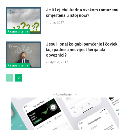
Je li Lejletul-kadr u svakom ramazanu
smještena u istoj noći?
4 Juna, 2017
Razna pitanja
Jesu li onaj ko gubi pamćenje i čovjek
koji padne u nesvijest šerijatski
obveznici?
23 Aprila, 2017
Razna pitanja
- Advertisment -