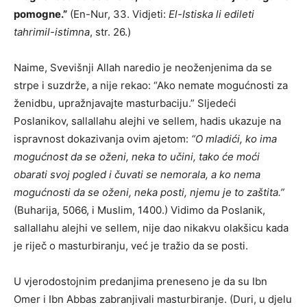
pomogne.”
(En-Nur, 33. Vidjeti:
El-Istiska li edileti
tahrimil-istimna
, str. 26.)
Naime, Svevišnji Allah naredio je neoženjenima da se
strpe i suzdrže, a nije rekao: “Ako nemate mogućnosti za
ženidbu, upražnjavajte masturbaciju.” Sljedeći
Poslanikov, sallallahu alejhi ve sellem, hadis ukazuje na
ispravnost dokazivanja ovim ajetom:
“O mladići, ko ima
mogućnost da se oženi, neka to učini, tako će moći
obarati svoj pogled i čuvati se nemorala, a ko nema
mogućnosti da se oženi, neka posti, njemu je to zaštita.”
(Buharija, 5066, i Muslim, 1400.) Vidimo da Poslanik,
sallallahu alejhi ve sellem, nije dao nikakvu olakšicu kada
je riječ o masturbiranju, već je tražio da se posti.
U vjerodostojnim predanjima preneseno je da su Ibn
Omer i Ibn Abbas zabranjivali masturbiranje. (Duri, u djelu