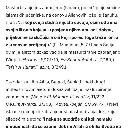
Masturbiranje je zabranjeno (haram), po mišljenju većine
islamskih učenjaka, na osnovu Allahovih, dželle šanuhu,
riječi:
“…i koji svoja stidna mjesta čuvaju, osim od žena
svojih ili onih koje su u posjedu njihovom, oni, doista,
prijekor ne zaslužuju, a oni koji i pored toga traže, oni u
zlu sasvim pretjeruju.”
(El-Muminun, 5-7.) Imam Šafija
ovim je ajetom dokazivao da je masturbiranje zabranjeno.
(Vidjeti:
El-Umm
, 5/101-10,
Es-Sunenul-kubra
, 7/199, i
Tefsirul-Kur’anil-azim
, 3/249.)
Također su i Ibn Atijja, Begavi, Šenkiti i neki drugi
mufessiri ovim ajetom dokazivali da je masturbiranje
zabranjeno. (Vidjeti:
El-Muharerul-vedžiz
, 11/222,
Mealimut-tenzil
3/303, i
Advaul-bejan
, 5/769-771.) Neki
islamski učenjaci zabranjenost masturbiranja dokazuju
sljedećim ajetom:
“I neka se suzdrže oni koji nemaju
mogućnosti da se ožene, dok im Allah iz obilja Svoga ne