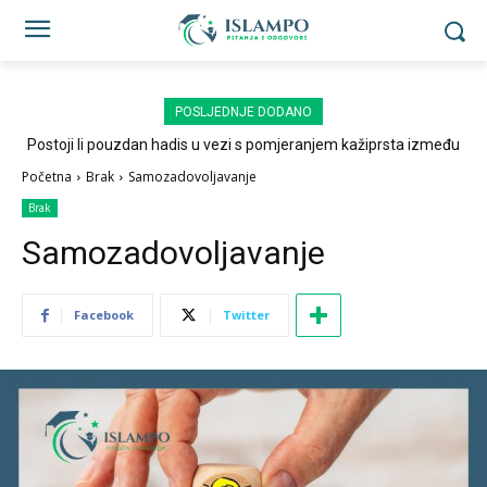
POSLJEDNJE DODANO
Postoji li pouzdan hadis u vezi s pomjeranjem kažiprsta između
sedždi?
Početna
Brak
Samozadovoljavanje
Brak
Samozadovoljavanje
Facebook
Twitter