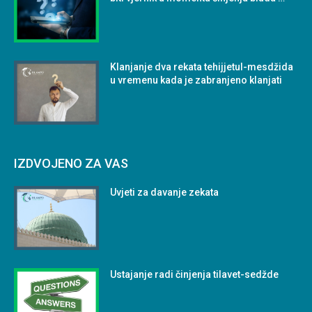
Klanjanje dva rekata tehijjetul-mesdžida
u vremenu kada je zabranjeno klanjati
IZDVOJENO ZA VAS
Uvjeti za davanje zekata
Ustajanje radi činjenja tilavet-sedžde