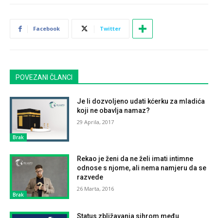
Facebook
Twitter
POVEZANI ČLANCI
Je li dozvoljeno udati kćerku za mladića
koji ne obavlja namaz?
29 Aprila, 2017
Brak
Rekao je ženi da ne želi imati intimne
odnose s njome, ali nema namjeru da se
razvede
26 Marta, 2016
Brak
Status zbližavanja sihrom među