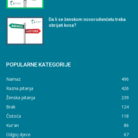
Da li se ženskom novorođenčetu treba
obrijati kosa?
POPULARNE KATEGORIJE
Namaz
496
Razna pitanja
426
Ženska pitanja
239
Brak
124
Čistoća
118
Kur'an
86
Odgoj djece
67