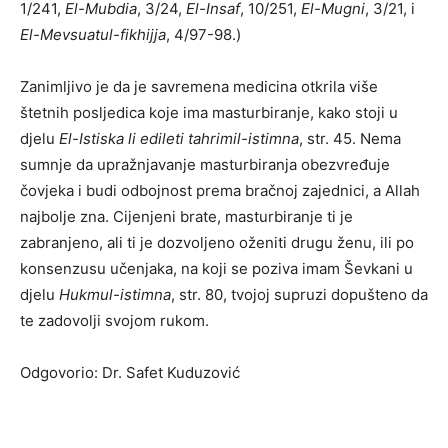
1/241,
El-Mubdia
, 3/24,
El-Insaf
, 10/251,
El-Mugni
, 3/21, i
El-Mevsuatul-fikhijja
, 4/97-98.)
Zanimljivo je da je savremena medicina otkrila više
štetnih posljedica koje ima masturbiranje, kako stoji u
djelu
El-Istiska li edileti tahrimil-istimna
, str. 45. Nema
sumnje da upražnjavanje masturbiranja obezvređuje
čovjeka i budi odbojnost prema bračnoj zajednici, a Allah
najbolje zna. Cijenjeni brate, masturbiranje ti je
zabranjeno, ali ti je dozvoljeno oženiti drugu ženu, ili po
konsenzusu učenjaka, na koji se poziva imam Ševkani u
djelu
Hukmul-istimna
, str. 80, tvojoj supruzi dopušteno da
te zadovolji svojom rukom.
Odgovorio: Dr. Safet Kuduzović