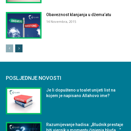
Obaveznost klanjanja u džema’atu
14 Novembra, 2015
POSLJEDNJE NOVOSTI
Je li dopušteno u toalet unijeti list na
kojem je napisano Allahovo ime?
Razumijevanje hadisa: „Bludnik prestaje
biti vjernik u momentu činjenja bluda …“