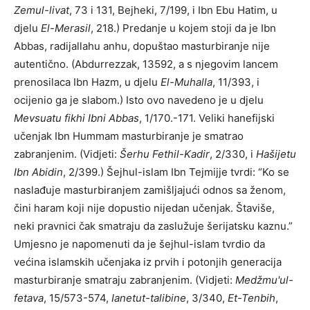
Zemul-livat
, 73 i 131, Bejheki, 7/199, i Ibn Ebu Hatim, u
djelu
El-Merasil
, 218.) Predanje u kojem stoji da je Ibn
Abbas, radijallahu anhu, dopuštao masturbiranje nije
autentično. (Abdurrezzak, 13592, a s njegovim lancem
prenosilaca Ibn Hazm, u djelu
El-Muhalla
, 11/393, i
ocijenio ga je slabom.) Isto ovo navedeno je u djelu
Mevsuatu fikhi Ibni Abbas
, 1/170.-171. Veliki hanefijski
učenjak Ibn Hummam masturbiranje je smatrao
zabranjenim. (Vidjeti:
Šerhu Fethil-Kadir
, 2/330, i
Hašijetu
Ibn Abidin
, 2/399.) Šejhul-islam Ibn Tejmijje tvrdi: “Ko se
naslađuje masturbiranjem zamišljajući odnos sa ženom,
čini haram koji nije dopustio nijedan učenjak. Štaviše,
neki pravnici čak smatraju da zaslužuje šerijatsku kaznu.”
Umjesno je napomenuti da je šejhul-islam tvrdio da
većina islamskih učenjaka iz prvih i potonjih generacija
masturbiranje smatraju zabranjenim. (Vidjeti:
Medžmu'ul-
fetava
, 15/573-574,
Ianetut-talibine
, 3/340,
Et-Tenbih
,