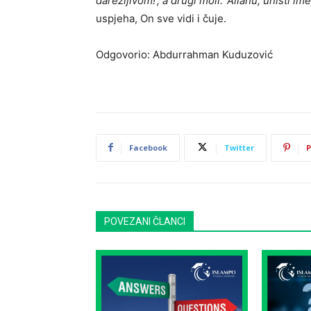
darežljivom!’, a drugi moli: ‘Allahu, uništi ime
uspjeha, On sve vidi i čuje.
Odgovorio: Abdurrahman Kuduzović
Facebook
Twitter
P
POVEZANI ČLANCI