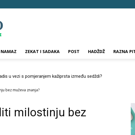
NAMAZ
ZEKAT I SADAKA
POST
HADŽDŽ
RAZNA PI
hadis u vezi s pomjeranjem kažiprsta između sedždi?
stinju bez muževa znanja?
liti milostinju bez