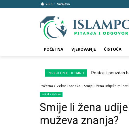
C
28.3
Sarajevo
POČETNA
VJEROVANJE
ČISTOĆA
Postoji li pouzdan 
POSLJEDNJE DODANO
Početna
Zekat i sadaka
Smije li žena udijeliti milo
Zekat i sadaka
Smije li žena udije
muževa znanja?