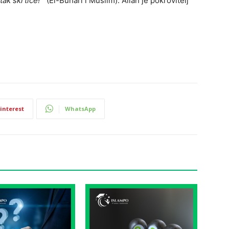
tak škrtice!’”
(El-Buhari i Muslim). Allah je pokrovitelj
interest
WhatsApp