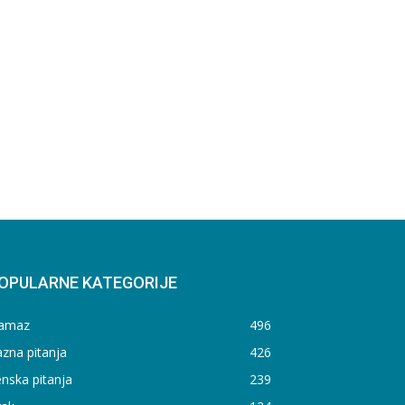
OPULARNE KATEGORIJE
amaz
496
zna pitanja
426
nska pitanja
239