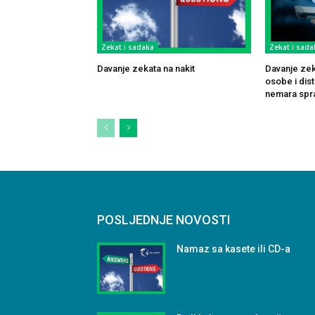
Zekat i sadaka
Zekat i sada
Davanje zekata na nakit
Davanje zek
osobe i dis
nemara spr
POSLJEDNJE NOVOSTI
Namaz sa kasete ili CD-a