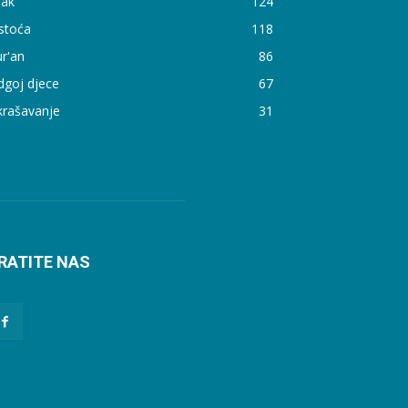
rak
124
stoća
118
r'an
86
dgoj djece
67
krašavanje
31
RATITE NAS