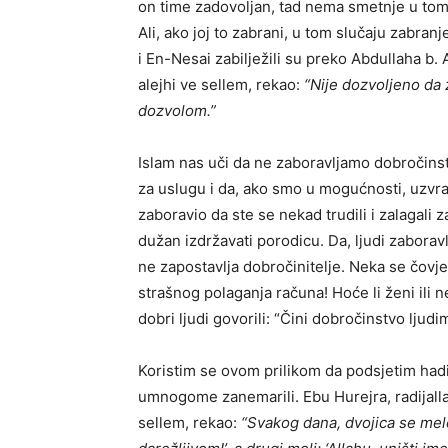
on time zadovoljan, tad nema smetnje u tome 
Ali, ako joj to zabrani, u tom slučaju zabr
i En-Nesai zabilježili su preko Abdullaha b. 
alejhi ve sellem, rekao:
“Nije dozvoljeno da
dozvolom.”
Islam nas uči da ne zaboravljamo dobročins
za uslugu i da, ako smo u mogućnosti, uzvrat
zaboravio da ste se nekad trudili i zalagali za
dužan izdržavati porodicu. Da, ljudi zaboravl
ne zapostavlja dobročinitelje. Neka se čovj
strašnog polaganja računa! Hoće li ženi ili 
dobri ljudi govorili: “Čini dobročinstvo ljudi
Koristim se ovom prilikom da podsjetim hadis
umnogome zanemarili. Ebu Hurejra, radijallah
sellem, rekao:
“Svakog dana, dvojica se mele