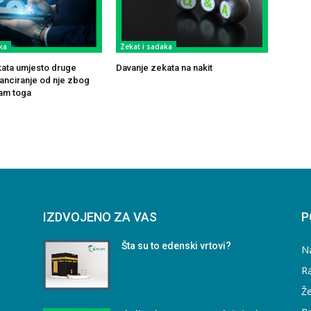
ka
Zekat i sadaka
ata umjesto druge
Davanje zekata na nakit
tanciranje od nje zbog
am toga
IZDVOJENO ZA VAS
P
Šta su to edenski vrtovi?
N
Ra
Že