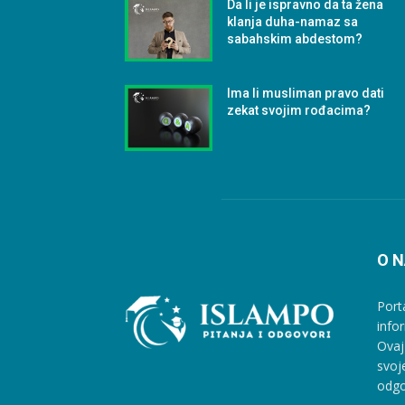
Da li je ispravno da ta žena
klanja duha-namaz sa
sabahskim abdestom?
Ima li musliman pravo dati
zekat svojim rođacima?
O 
Port
info
Ovaj
svoj
odgo