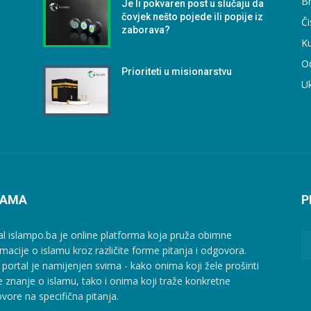
B
Je li pokvaren post u slučaju da
čovjek nešto pojede ili popije iz
Či
zaborava?
Ku
O
Prioriteti u misionarstvu
U
NAMA
P
al islampo.ba je online platforma koja pruža obimne
rmacije o islamu kroz različite forme pitanja i odgovora.
 portal je namijenjen svima - kako onima koji žele proširiti
e znanje o islamu, tako i onima koji traže konkretne
vore na specifična pitanja.