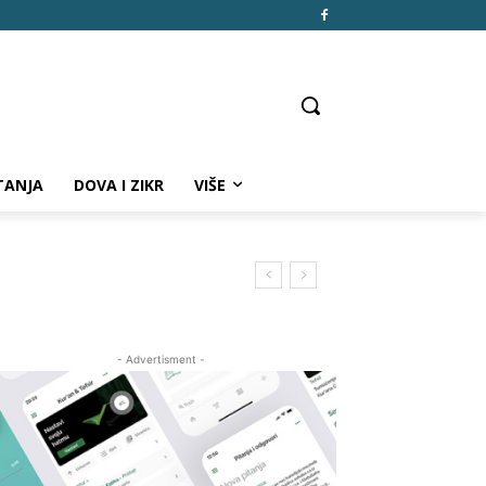
TANJA
DOVA I ZIKR
VIŠE
- Advertisment -