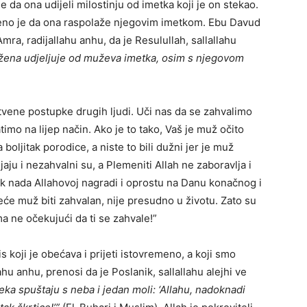
da ona udijeli milostinju od imetka koji je on stekao.
anjeno je da ona raspolaže njegovim imetkom. Ebu Davud
Amra, radijallahu anhu, da je Resulullah, sallallahu
 žena udjeljuje od muževa imetka, osim s njegovom
tvene postupke drugih ljudi. Uči nas da se zahvalimo
imo na lijep način. Ako je to tako, Vaš je muž očito
 boljitak porodice, a niste to bili dužni jer je muž
jaju i nezahvalni su, a Plemeniti Allah ne zaboravlja i
ek nada Allahovoj nagradi i oprostu na Danu konačnog i
neće muž biti zahvalan, nije presudno u životu. Zato su
ma ne očekujući da ti se zahvale!”
 koji je obećava i prijeti istovremeno, a koji smo
u anhu, prenosi da je Poslanik, sallallahu alejhi ve
ka spuštaju s neba i jedan moli: ‘Allahu, nadoknadi