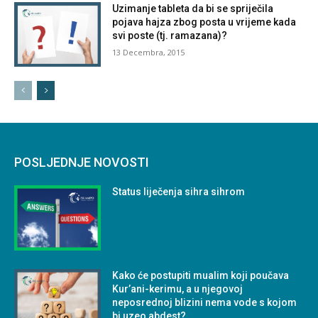
Uzimanje tableta da bi se spriječila
pojava hajza zbog posta u vrijeme kada
svi poste (tj. ramazana)?
13 Decembra, 2015
POSLJEDNJE NOVOSTI
Status liječenja sihra sihrom
Kako će postupiti mualim koji poučava
Kur’ani-kerimu, a u njegovoj
neposrednoj blizini nema vode s kojom
bi uzeo abdest?