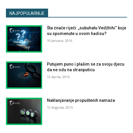
NAJPOPULARNIJE
Šta znače riječi: „subuhatu Vedžhihi“ koje
su spomenute u ovom hadisu?
19 Januara, 2016
Putujem puno i plašim se za svoju djecu
da ne odu na stranputicu
12 Aprila, 2016
Naklanjavanje propuštenih namaza
12 Augusta, 2015