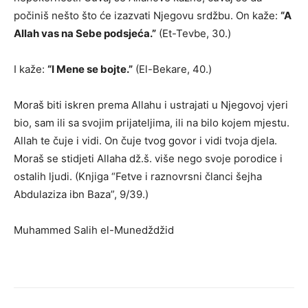
počiniš nešto što će izazvati Njegovu srdžbu. On kaže:
“A
Allah vas na Sebe podsjeća.”
(Et-Tevbe, 30.)
I kaže:
“I Mene se bojte.”
(El-Bekare, 40.)
Moraš biti iskren prema Allahu i ustrajati u Njegovoj vjeri
bio, sam ili sa svojim prijateljima, ili na bilo kojem mjestu.
Allah te čuje i vidi. On čuje tvog govor i vidi tvoja djela.
Moraš se stidjeti Allaha dž.š. više nego svoje porodice i
ostalih ljudi. (Knjiga “Fetve i raznovrsni članci šejha
Abdulaziza ibn Baza”, 9/39.)
Muhammed Salih el-Munedždžid