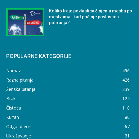
Koliko traje povlastica činjenja mesha po
mestvama i kad počinje povlastica
potiranja?
POPULARNE KATEGORIJE
Namaz
496
Razna pitanja
426
Ženska pitanja
239
Brak
124
Čistoća
118
Kur'an
86
Odgoj djece
67
Ukrašavanje
31