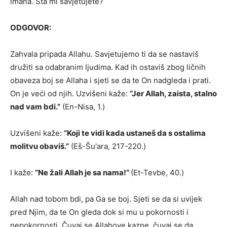
imana. Šta mi savjetujete?
ODGOVOR:
Zahvala pripada Allahu. Savjetujemo ti da se nastaviš
družiti sa odabranim ljudima. Kad ih ostaviš zbog ličnih
obaveza boj se Allaha i sjeti se da te On nadgleda i prati.
On je veći od njih. Uzvišeni kaže:
“Jer Allah, zaista, stalno
nad vam bdi.”
(En-Nisa, 1.)
Uzvišeni kaže:
“Koji te vidi kada ustaneš da s ostalima
molitvu obaviš.”
(Eš-Šu'ara, 217-220.)
I kaže:
“Ne žali Allah je sa nama!”
(Et-Tevbe, 40.)
Allah nad tobom bdi, pa Ga se boj. Sjeti se da si uvijek
pred Njim, da te On gleda dok si mu u pokornosti i
nepokornosti. Čuvaj se Allahove kazne, čuvaj se da