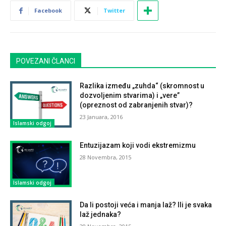
Facebook
Twitter
POVEZANI ČLANCI
Razlika između „zuhda“ (skromnost u
dozvoljenim stvarima) i „vere”
(opreznost od zabranjenih stvar)?
23 Januara, 2016
Islamski odgoj
Entuzijazam koji vodi ekstremizmu
28 Novembra, 2015
Islamski odgoj
Da li postoji veća i manja laž? Ili je svaka
laž jednaka?