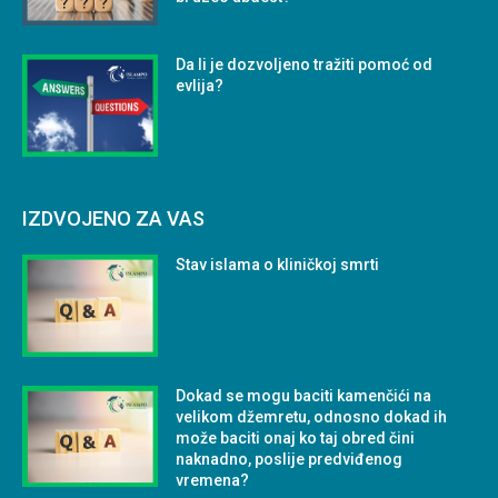
Da li je dozvoljeno tražiti pomoć od
evlija?
IZDVOJENO ZA VAS
Stav islama o kliničkoj smrti
Dokad se mogu baciti kamenčići na
velikom džemretu, odnosno dokad ih
može baciti onaj ko taj obred čini
naknadno, poslije predviđenog
vremena?