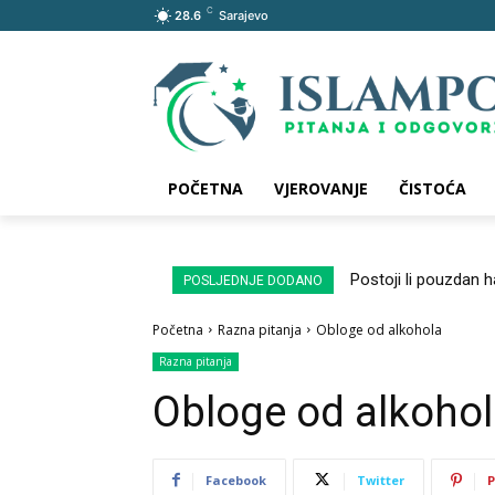
C
28.6
Sarajevo
POČETNA
VJEROVANJE
ČISTOĆA
Postoji li pouzdan 
POSLJEDNJE DODANO
Početna
Razna pitanja
Obloge od alkohola
Razna pitanja
Obloge od alkoho
Facebook
Twitter
P