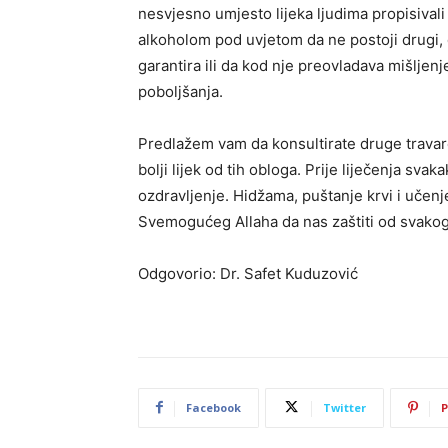
nesvjesno umjesto lijeka ljudima propisivali o
alkoholom pod uvjetom da ne postoji drugi, 
garantira ili da kod nje preovladava mišljen
poboljšanja.
Predlažem vam da konsultirate druge travare
bolji lijek od tih obloga. Prije liječenja sva
ozdravljenje. Hidžama, puštanje krvi i učenj
Svemogućeg Allaha da nas zaštiti od svakog
Odgovorio: Dr. Safet Kuduzović
Facebook
Twitter
P