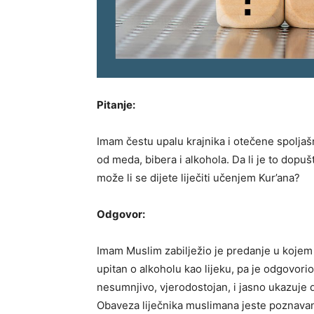
Pitanje:
Imam čestu upalu krajnika i otečene spoljašn
od meda, bibera i alkohola. Da li je to dopušt
može li se dijete liječiti učenjem Kur’ana?
Odgovor:
Imam Muslim zabilježio je predanje u kojem st
upitan o alkoholu kao lijeku, pa je odgovori
nesumnjivo, vjerodostojan, i jasno ukazuje d
Obaveza liječnika muslimana jeste poznavan