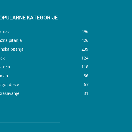
OPULARNE KATEGORIJE
amaz
496
zna pitanja
426
nska pitanja
239
rak
124
stoća
118
r'an
86
dgoj djece
67
krašavanje
31