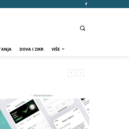
TANJA
DOVA I ZIKR
VIŠE
- Advertisment -