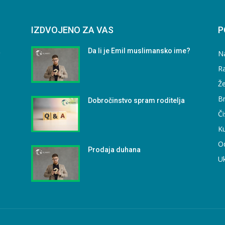
IZDVOJENO ZA VAS
P
a
Da li je Emil muslimansko ime?
N
Ra
Že
B
Dobročinstvo spram roditelja
Či
Ku
O
Prodaja duhana
U