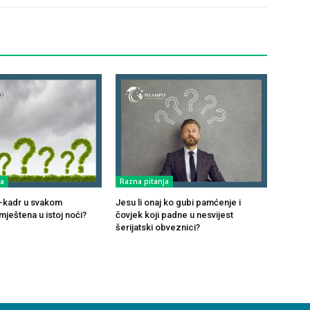
ja
Razna pitanja
ul-kadr u svakom
Jesu li onaj ko gubi pamćenje i
ještena u istoj noći?
čovjek koji padne u nesvijest
šerijatski obveznici?