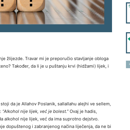
je žlijezde. Travar mi je preporučio stavljanje obloga
eno? Također, da li je u puštanju krvi (hidžami) lijek, i
oji da je Allahov Poslanik, sallallahu alejhi ve sellem,
o:
“Alkohol nije lijek, već je bolest.”
Ovaj je hadis,
a alkohol nije lijek, već da ima suprotno dejstvo.
je dopuštenog i zabranjenog načina liječenja, da ne bi