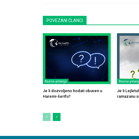
POVEZANI ČLANCI
Razna pitanja
Razna pitan
Je li dozvoljeno hodati obuven u
Je li Lejlet
Haremi-šerifu?
ramazanu sm