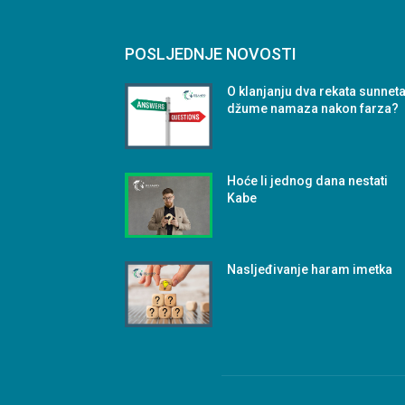
POSLJEDNJE NOVOSTI
O klanjanju dva rekata sunnet
džume namaza nakon farza?
Hoće li jednog dana nestati
Kabe
Nasljeđivanje haram imetka