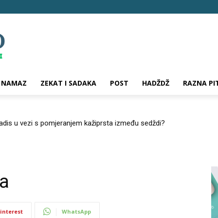
NAMAZ
ZEKAT I SADAKA
POST
HADŽDŽ
RAZNA PI
hadis u vezi s pomjeranjem kažiprsta između sedždi?
la
interest
WhatsApp