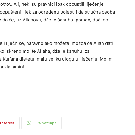
trov. Ali, neki su pravnici ipak dopustili liječenje
dopušteni lijek za određenu bolest, i da stručna osoba
je da će, uz Allahovu, dželle šanuhu, pomoć, doći do
 i liječnike, naravno ako možete, možda će Allah dati
kako iskreno molite Allaha, dželle šanuhu, za
e Kur’ana djetetu imaju veliku ulogu u liječenju. Molim
a zla, amin!
interest
WhatsApp