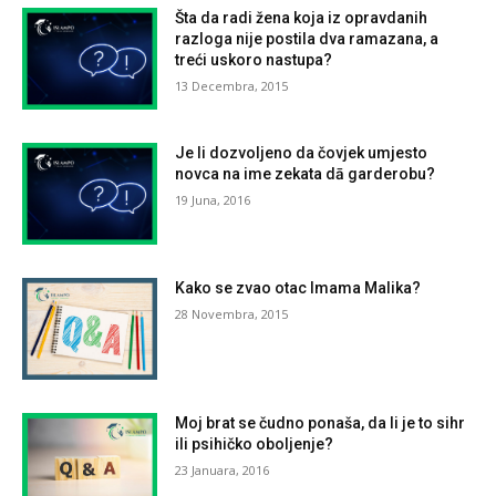
Šta da radi žena koja iz opravdanih
razloga nije postila dva ramazana, a
treći uskoro nastupa?
13 Decembra, 2015
Je li dozvoljeno da čovjek umjesto
novca na ime zekata dā garderobu?
19 Juna, 2016
Kako se zvao otac Imama Malika?
28 Novembra, 2015
Moj brat se čudno ponaša, da li je to sihr
ili psihičko oboljenje?
23 Januara, 2016