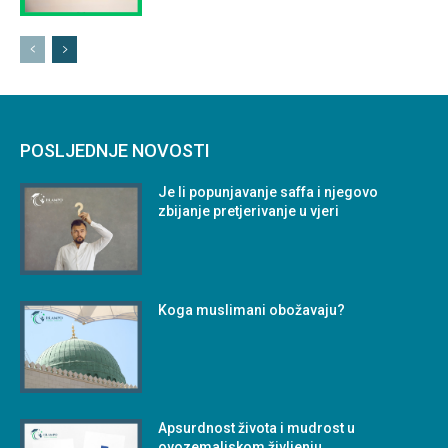
POSLJEDNJE NOVOSTI
Je li popunjavanje saffa i njegovo
zbijanje pretjerivanje u vjeri
Koga muslimani obožavaju?
Apsurdnost života i mudrost u
ovozemaljskom življenju