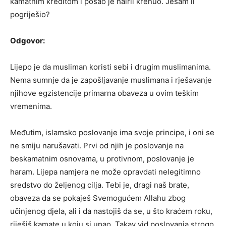
kamatnim kreditom i posao je hairli krenuo. Jesam li
pogriješio?
Odgovor:
Lijepo je da musliman koristi sebi i drugim muslimanima.
Nema sumnje da je zapošljavanje muslimana i rješavanje
njihove egzistencije primarna obaveza u ovim teškim
vremenima.
Međutim, islamsko poslovanje ima svoje principe, i oni se
ne smiju narušavati. Prvi od njih je poslovanje na
beskamatnim osnovama, u protivnom, poslovanje je
haram. Lijepa namjera ne može opravdati nelegitimno
sredstvo do željenog cilja. Tebi je, dragi naš brate,
obaveza da se pokaješ Svemogućem Allahu zbog
učinjenog djela, ali i da nastojiš da se, u što kraćem roku,
riješiš kamate u koju si upao. Takav vid poslovanja strogo