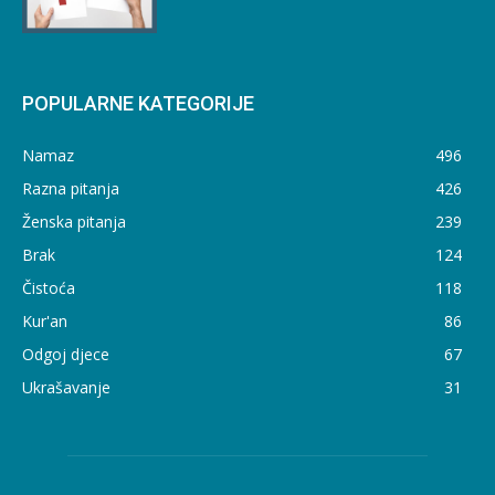
POPULARNE KATEGORIJE
Namaz
496
Razna pitanja
426
Ženska pitanja
239
Brak
124
Čistoća
118
Kur'an
86
Odgoj djece
67
Ukrašavanje
31