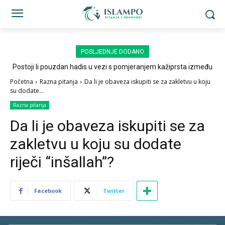
POSLJEDNJE DODANO
Postoji li pouzdan hadis u vezi s pomjeranjem kažiprsta između
sedždi?
Početna
Razna pitanja
Da li je obaveza iskupiti se za zakletvu u koju
su dodate...
Razna pitanja
Da li je obaveza iskupiti se za
zakletvu u koju su dodate
riječi “inšallah”?
Facebook
Twitter