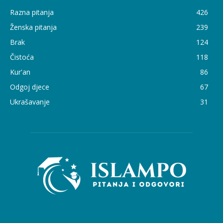
Razna pitanja
426
Ženska pitanja
239
Brak
124
Čistoća
118
Kur'an
86
Odgoj djece
67
Ukrašavanje
31