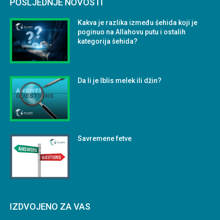
POSLJEDNJE NOVOSTI
Kakva je razlika između šehida koji je
poginuo na Allahovu putu i ostalih
kategorija šehida?
Da li je Iblis melek ili džin?
Savremene fetve
IZDVOJENO ZA VAS