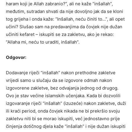
haram koji je Allah zabranio?”, ali ne kaže “inšallah”,
međutim, sutradan shvati da nije dovoljno jak da se kloni
tog grijeha i onda kaže: “Inšallah, neću činiti to…”, ali opet
učini? Slušao sam na predavanjima da čovjek nije dužan
učiniti kefaret – iskupiti se za zakletvu, ako je rekao:
“Allaha mi, neću to uraditi, inšallah”.
Odgovor:
Dodavanje riječi “inšallah” nakon prethodne zakletve
vrijedi samo u slučaju da se izgovore odmah nakon
izgovorene zakletve, bez odvajanja jednog od drugog.
Ovo je stav većine islamskih učenjaka. Kada bi dozvolili
izgovaranje riječi “inšallah” (izuzeće) nakon zakletve, duži
ili kraći period, onda čovjek nikada ne bi prekršio svoju
zakletvu niti bi se morao iskupiti, već jednostavno prije
činjenja dotičnog djela kaže “inšallah” i nije dužan iskupiti