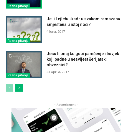
Razna pitanja
Je li Lejletul-kadr u svakom ramazanu
smještena u istoj noći?
4 Juna, 2017
Razna pitanja
Jesu li onaj ko gubi pamćenje i čovjek
koji padne u nesvijest šerijatski
obveznici?
23 Aprila, 2017
Razna pitanja
- Advertisment -