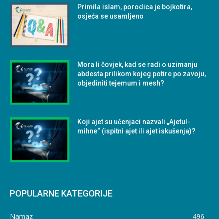
Primila islam, porodica je bojkotira,
osjeća se usamljeno
Mora li čovjek, kad se radi o uzimanju
abdesta prilikom kojeg potire po zavoju,
objediniti tejemum i mesh?
Koji ajet su učenjaci nazvali „Ajetul-
mihne“ (ispitni ajet ili ajet iskušenja)?
POPULARNE KATEGORIJE
Namaz
496