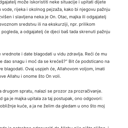
dgajatelj može iskoristiti neke situacije i upitati dijete
lju vode, rijeka i okolnog pejzaža, kako bi njegovu pažnju
višen i slavljena neka je On. Otac, majka ili odgajatelj
evoznom sredstvu ili na ekskurziji, npr. prilikom
pogleda, a odgajatelj će djeci baš tada skrenuti pažnju
 vrednote i date blagodati u vidu zdravlja. Reći će mu
ti je dao snagu i moć da se krećeš?” Bit će podsticano na
e blagodati. Ovaj uspjeh će, Allahovom voljom, imati
ve Allahu i onome što On voli.
na drugom spratu, nalazi se prozor za prozračivanje.
ad ga je majka upitala za taj postupak, ono odgovori:
 obližnje kuće, a ja ne želim da gledam u ono što moj