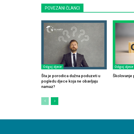
POVEZANI ČLANCI
Odgoj djece
Odgoj djece
Šta je porodica dužna poduzeti u
Školovanje p
pogledu djece koja ne obavljaju
namaz?