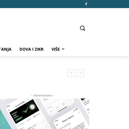
TANJA
DOVA I ZIKR
VIŠE
- Advertisment -