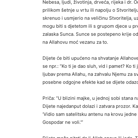
Nebesa, ljudi, životinja, drveća, rijeka i dr. O
prilikom šetnje u vrtu ili napolju o Stvorite
skrenuo i usmjerio na veličinu Stvoritelja, uz
mogu biti s djetetom ili s grupom djece u pr
zalaska Sunca. Sunce se postepeno krije od 
na Allahovu moć vezanu za to.
Dijete će biti upućeno na shvatanje Allahove
se npr.: “Ko ti je dao sluh, vid i pamet? Ko 
ljubav prema Allahu, na zahvalu Njemu za sv
posebne odgojne efekte kad se dijete odazo
Priča: “U blizini majke, u jednoj sobi stana 
Dijete najedanput dolazi i zatvara prozor. K
‘Vidio sam satelitsku antenu na krovu jedne
Gospodar ne voli.'”