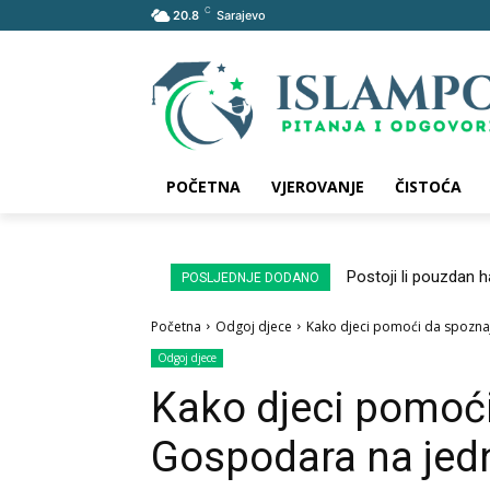
C
20.8
Sarajevo
POČETNA
VJEROVANJE
ČISTOĆA
Postoji li pouzdan 
POSLJEDNJE DODANO
Početna
Odgoj djece
Kako djeci pomoći da spozna
Odgoj djece
Kako djeci pomoć
Gospodara na jed