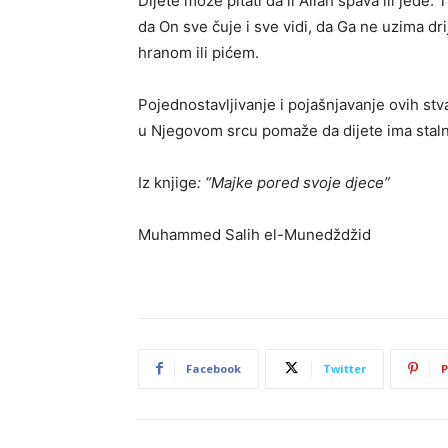
Dijete može pitati da li Allah spava ili jede. 
da On sve čuje i sve vidi, da Ga ne uzima dri
hranom ili pićem.
Pojednostavljivanje i pojašnjavanje ovih stv
u Njegovom srcu pomaže da dijete ima stalni 
Iz knjige
: “Majke pored svoje djece”
Muhammed Salih el-Munedždžid
Facebook
Twitter
P