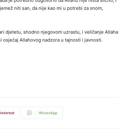
Tada je potrebno odgovoriti da Allahu nije ništa slično, i
jemež niti san, da nije kao mi u potrebi za snom,
ari djetetu, shodno njegovom uzrastu, i veličanje Allaha
osjećaj Allahovog nadzora u tajnosti i javnosti.
interest
WhatsApp