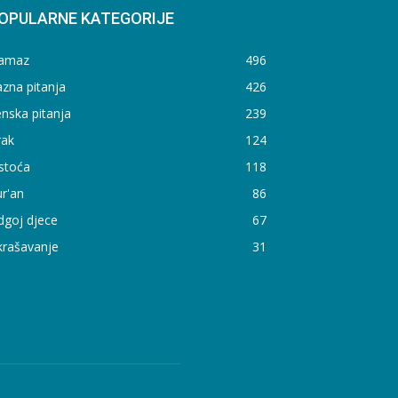
OPULARNE KATEGORIJE
amaz
496
zna pitanja
426
nska pitanja
239
rak
124
stoća
118
r'an
86
dgoj djece
67
krašavanje
31