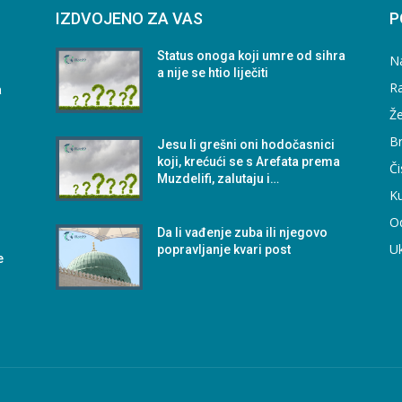
IZDVOJENO ZA VAS
P
Status onoga koji umre od sihra
N
a nije se htio liječiti
Ra
a
Že
B
Jesu li grešni oni hodočasnici
koji, krećući se s Arefata prema
Či
Muzdelifi, zalutaju i…
Ku
O
Da li vađenje zuba ili njegovo
U
popravljanje kvari post
e