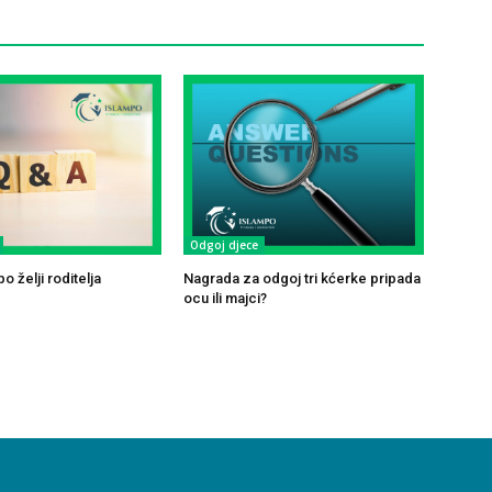
Odgoj djece
o želji roditelja
Nagrada za odgoj tri kćerke pripada
ocu ili majci?