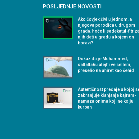
POSLJEDNJE NOVOSTI
Ako čovjek živi u jednom, a
njegova porodica u drugom
gradu, hoće li sadekatul-fitr z
njih dati u gradu u kojem on
boravi?
Dokaz da je Muhammed,
sallallahu alejhi ve sellem,
preselio na ahiret kao šehid
Autentičnost predaje u kojoj s
zabranjuje klanjanje bajram-
namaza onima koji ne kolju
kurban