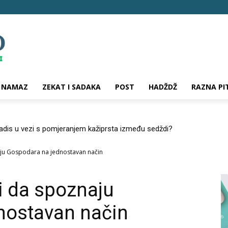
NAMAZ
ZEKAT I SADAKA
POST
HADŽDŽ
RAZNA PI
hadis u vezi s pomjeranjem kažiprsta između sedždi?
ju Gospodara na jednostavan način
i da spoznaju
nostavan način