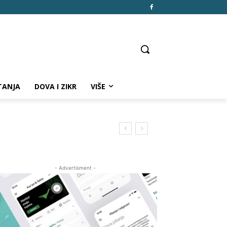
TANJA
DOVA I ZIKR
VIŠE
- Advertisment -