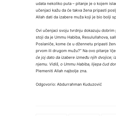
udata nekoliko puta – pitanje je o kojem isla
učenjaci kažu da će takva žena pripasti pos
Allah dati da izabere muža koji je bio bolji s
Ovi učenjaci svoju tvrdnju dokazuju dobrim 
stoji da je Ummu Habiba, Resulullahova, salla
Poslaniče, kome će u džennetu pripasti žena 
prvom ili drugom mužu?” Na ovo pitanje Vjero
će joj dato da izabere između njih dvojice; iz
njemu. Vidiš, o Ummu Habiba, lijepa ćud do
Plemeniti Allah najbolje zna.
Odgovorio: Abdurrahman Kuduzović