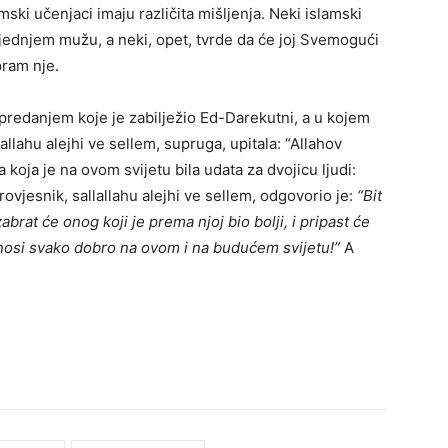
mski učenjaci imaju različita mišljenja. Neki islamski
ljednjem mužu, a neki, opet, tvrde da će joj Svemogući
pram nje.
predanjem koje je zabilježio Ed-Darekutni, a u kojem
llahu alejhi ve sellem, supruga, upitala: “Allahov
koja je na ovom svijetu bila udata za dvojicu ljudi:
vjesnik, sallallahu alejhi ve sellem, odgovorio je:
“Bit
abrat će onog koji je prema njoj bio bolji, i pripast će
nosi svako dobro na ovom i na budućem svijetu!”
A