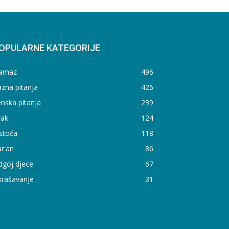
OPULARNE KATEGORIJE
amaz
496
zna pitanja
426
nska pitanja
239
rak
124
stoća
118
r'an
86
dgoj djece
67
krašavanje
31