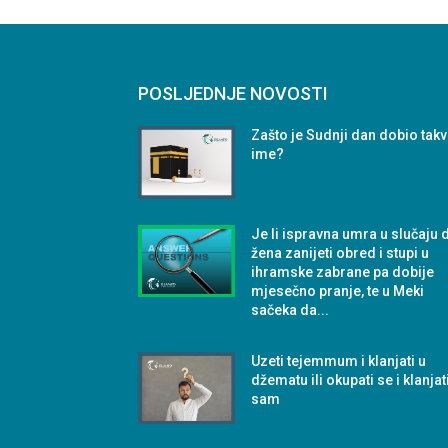
POSLJEDNJE NOVOSTI
Zašto je Sudnji dan dobio tak
ime?
Je li ispravna umra u slučaju 
žena zanijeti obred i stupi u
ihramske zabrane pa dobije
mjesečno pranje, te u Meki
sačeka da...
Uzeti tejemmum i klanjati u
džematu ili okupati se i klanjat
sam