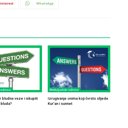
interest
WhatsApp
 odnosi
Međuljudski odnosi
z bludne veze i iskupiti
Izrugivanje onima koji čvrsto slijede
 bluda?
Kur’an i sunnet