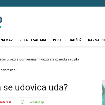
NAMAZ
ZEKAT I SADAKA
POST
HADŽDŽ
RAZNA PI
hadis u vezi s pomjeranjem kažiprsta između sedždi?
 udovica uda?
a se udovica uda?
interest
WhatsApp