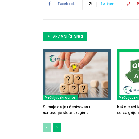
Facebook
Twitter
P
POVEZANI ČLANCI
Međuljudski odnosi
Međuljudski
Sumnja da je učestvovao u
Kako izaći i
nanošenju štete drugima
se za grijeh