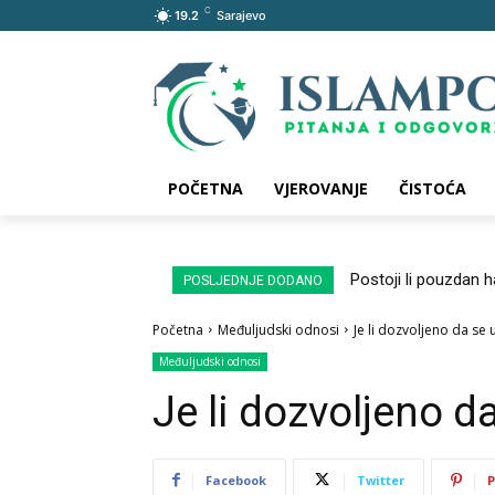
C
19.2
Sarajevo
POČETNA
VJEROVANJE
ČISTOĆA
Postoji li pouzdan 
POSLJEDNJE DODANO
Početna
Međuljudski odnosi
Je li dozvoljeno da se
Međuljudski odnosi
Je li dozvoljeno d
Facebook
Twitter
P