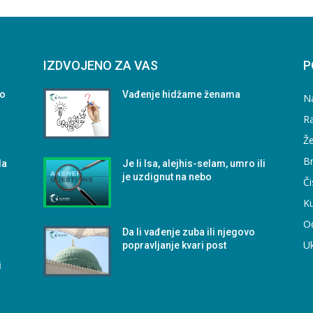
IZDVOJENO ZA VAS
P
vo
Vađenje hidžame ženama
N
Ra
Že
B
da
Je li Isa, alejhis-selam, umro ili
je uzdignut na nebo
Či
Ku
O
Da li vađenje zuba ili njegovo
U
popravljanje kvari post
i