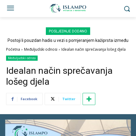
POSLJEDNJE DODANO
Postoji li pouzdan hadis u vezi s pomjeranjem kažiprsta između
sedždi?
Početna
Međuljudski odnosi
Idealan način sprečavanja lošeg djela
Međuljudski odnosi
Idealan način sprečavanja
lošeg djela
Facebook
Twitter