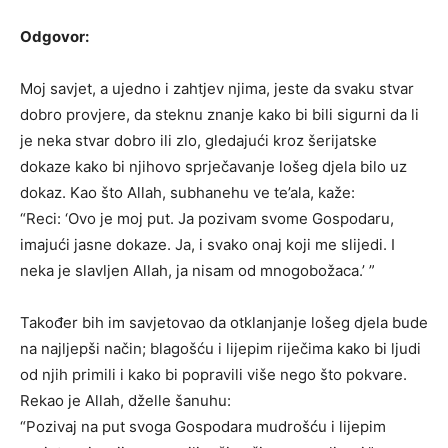
Odgovor:
Moj savjet, a ujedno i zahtjev njima, jeste da svaku stvar
dobro provjere, da steknu znanje kako bi bili sigurni da li
je neka stvar dobro ili zlo, gledajući kroz šerijatske
dokaze kako bi njihovo sprječavanje lošeg djela bilo uz
dokaz. Kao što Allah, subhanehu ve te’ala, kaže:
“Reci: ‘Ovo je moj put. Ja pozivam svome Gospodaru,
imajući jasne dokaze. Ja, i svako onaj koji me slijedi. I
neka je slavljen Allah, ja nisam od mnogobožaca.’ ”
Također bih im savjetovao da otklanjanje lošeg djela bude
na najljepši način; blagošću i lijepim riječima kako bi ljudi
od njih primili i kako bi popravili više nego što pokvare.
Rekao je Allah, dželle šanuhu:
“Pozivaj na put svoga Gospodara mudrošću i lijepim