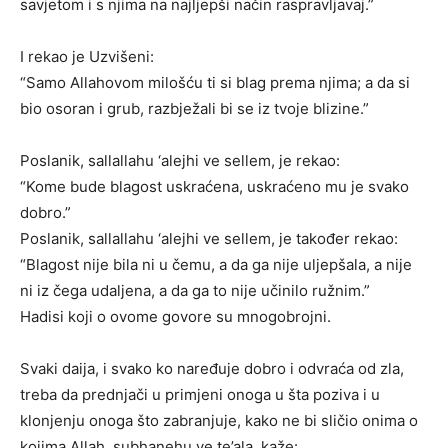
savjetom i s njima na najljepši način raspravljavaj.”
I rekao je Uzvišeni:
“Samo Allahovom milošću ti si blag prema njima; a da si
bio osoran i grub, razbježali bi se iz tvoje blizine.”
Poslanik, sallallahu ‘alejhi ve sellem, je rekao:
“Kome bude blagost uskraćena, uskraćeno mu je svako
dobro.”
Poslanik, sallallahu ‘alejhi ve sellem, je također rekao:
“Blagost nije bila ni u čemu, a da ga nije uljepšala, a nije
ni iz čega udaljena, a da ga to nije učinilo ružnim.”
Hadisi koji o ovome govore su mnogobrojni.
Svaki daija, i svako ko naređuje dobro i odvraća od zla,
treba da prednjači u primjeni onoga u šta poziva i u
klonjenju onoga što zabranjuje, kako ne bi sličio onima o
kojima Allah, subhanehu ve te’ala, kaže: