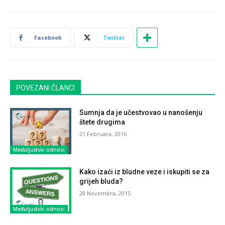
Facebook
Twitter
POVEZANI ČLANCI
Sumnja da je učestvovao u nanošenju
štete drugima
21 Februara, 2016
Međuljudski odnosi
Kako izaći iz bludne veze i iskupiti se za
grijeh bluda?
28 Novembra, 2015
Međuljudski odnosi