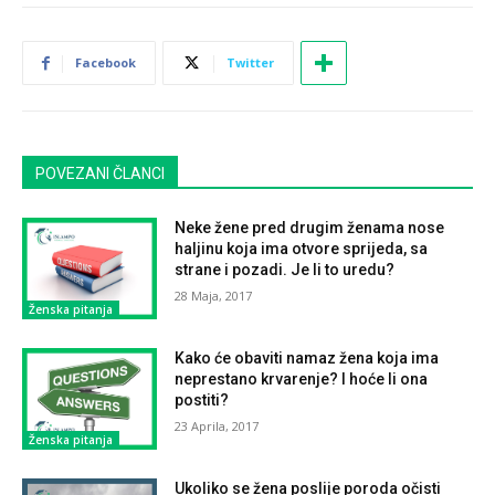
Facebook
Twitter
POVEZANI ČLANCI
Neke žene pred drugim ženama nose
haljinu koja ima otvore sprijeda, sa
strane i pozadi. Je li to uredu?
28 Maja, 2017
Ženska pitanja
Kako će obaviti namaz žena koja ima
neprestano krvarenje? I hoće li ona
postiti?
23 Aprila, 2017
Ženska pitanja
Ukoliko se žena poslije poroda očisti