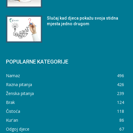
Slučaj kad djeca pokažu svoja stidna
mjesta jedno drugom
POPULARNE KATEGORIJE
Namaz
496
Razna pitanja
426
Ženska pitanja
239
Brak
124
Čistoća
118
Kur'an
86
Odgoj djece
67