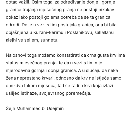
dotad važili. Osim toga, za određivanje donje i gornje
granice trajanja mjesečnog pranja ne postoji nikakav
dokaz iako postoji golema potreba da se ta granica
odredi. Da je u vezi s tim postojala granica, ona bi bila
objašnjena u Kur’ani-kerimu i Poslanikovu, sallallahu
alejhi ve sellem, sunnetu.
Na osnovi toga možemo konstatirati da crna gusta krv ima
status mjesečnog pranja, te da u vezi s tim nije
mjerodavna gornja i donja granica. A u slučaju da neka
žena neprestano krvari, odnosno da krv ne istječe samo
dan-dva tokom mjeseca, tad se radi o krvi koja izlazi
uslijed istihaze, svojevrsnog poremećaja.
Šejh Muhammed b. Usejmin