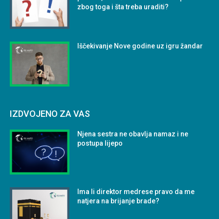
zbog toga i šta treba uraditi?
Iščekivanje Nove godine uz igru žandar
IZDVOJENO ZA VAS
Njena sestra ne obavlja namaz i ne
postupa lijepo
Ima li direktor medrese pravo da me
natjera na brijanje brade?