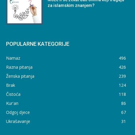
za islamskim znanjem?
POPULARNE KATEGORIJE
Namaz
496
Razna pitanja
426
Ženska pitanja
239
Brak
124
Čistoća
118
Kur'an
86
Odgoj djece
67
Ukrašavanje
31