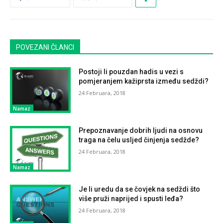
POVEZANI ČLANCI
Postoji li pouzdan hadis u vezi s
pomjeranjem kažiprsta između sedždi?
24 Februara, 2018
Namaz
Prepoznavanje dobrih ljudi na osnovu
traga na čelu usljed činjenja sedžde?
24 Februara, 2018
Namaz
Je li uredu da se čovjek na sedždi što
više pruži naprijed i spusti leđa?
24 Februara, 2018