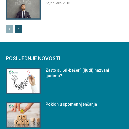
22 Januara, 2016
POSLJEDNJE NOVOSTI
Zašto su „el-bešer“ (ljudi) nazvani
ljudima?
Poklon u spomen vjenčanja