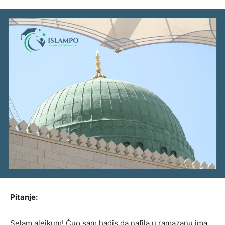
Pitanje:
Selam alejkum! Čuo sam hadis da nafila u ramazanu ima