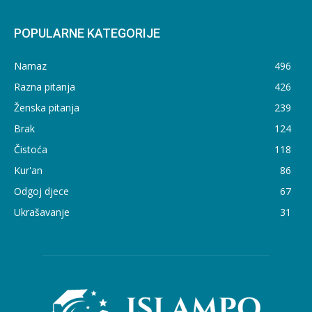
POPULARNE KATEGORIJE
Namaz
496
Razna pitanja
426
Ženska pitanja
239
Brak
124
Čistoća
118
Kur'an
86
Odgoj djece
67
Ukrašavanje
31