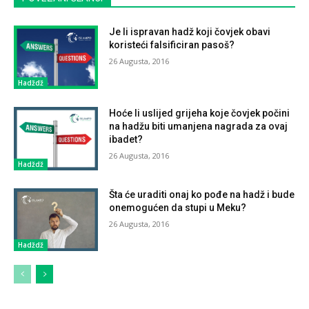
Je li ispravan hadž koji čovjek obavi
koristeći falsificiran pasoš?
26 Augusta, 2016
Hadždž
Hoće li uslijed grijeha koje čovjek počini
na hadžu biti umanjena nagrada za ovaj
ibadet?
26 Augusta, 2016
Hadždž
Šta će uraditi onaj ko pođe na hadž i bude
onemogućen da stupi u Meku?
26 Augusta, 2016
Hadždž