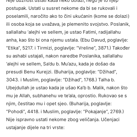
Nije dužnost ustati kada neko dolazi, nego je to lijep
postupak. Ustati u susret nekome da bi se rukovali i
poselamili, naročito ako to čini ukućanin (kome se dolazi)
ili osoba koja se uvažava, je plemenito svojstvo. Poslanik,
sallallahu ‘alejhi ve sellem, je ustao Fatimi, radijallahu
anha, kao što bi ona njemu ustala. (Ebu Davud, poglavlje:
“Etika”, 5217. i Tirmizi, poglavlje: “Vreline”, 3871.) Također
su ashabi ustajali, nakon naredbe Poslanika, sallallahu
‘alejhi ve sellem, Sa’du b. Mu’azu, kada je došao da
presudi Benu Kurejzi. (Buharija, poglavlje: “Džihad”,
3043. i Muslim, poglavlje: “Džihad”, 1768.) Talha b.
Ubejdullah je ustao kada je ušao Ka’b b. Malik, nakon što
mu je Allah, subhanehu ve te’ala, oprostio. Rukovao se s
njim, čestitao mu i opet sjeo. (Buharija, poglavlje:
“Pohodi”, 4418. i Muslim, poglavlje: “Pokajanje”, 2769.)
Nije ispravno ustati nekome zbog veličanja. Učenjaci
ustajanje dijele na tri vrste: