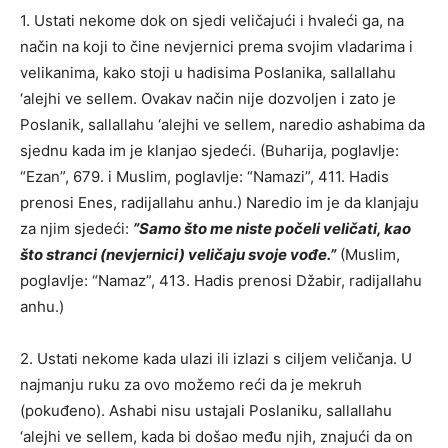
1. Ustati nekome dok on sjedi veličajući i hvaleći ga, na
način na koji to čine nevjernici prema svojim vladarima i
velikanima, kako stoji u hadisima Poslanika, sallallahu
‘alejhi ve sellem. Ovakav način nije dozvoljen i zato je
Poslanik, sallallahu ‘alejhi ve sellem, naredio ashabima da
sjednu kada im je klanjao sjedeći. (Buharija, poglavlje:
“Ezan”, 679. i Muslim, poglavlje: “Namazi”, 411. Hadis
prenosi Enes, radijallahu anhu.) Naredio im je da klanjaju
za njim sjedeći:
”Samo što me niste počeli veličati, kao
što stranci (nevjernici) veličaju svoje vođe.”
(Muslim,
poglavlje: “Namaz”, 413. Hadis prenosi Džabir, radijallahu
anhu.)
2. Ustati nekome kada ulazi ili izlazi s ciljem veličanja. U
najmanju ruku za ovo možemo reći da je mekruh
(pokuđeno). Ashabi nisu ustajali Poslaniku, sallallahu
‘alejhi ve sellem, kada bi došao među njih, znajući da on