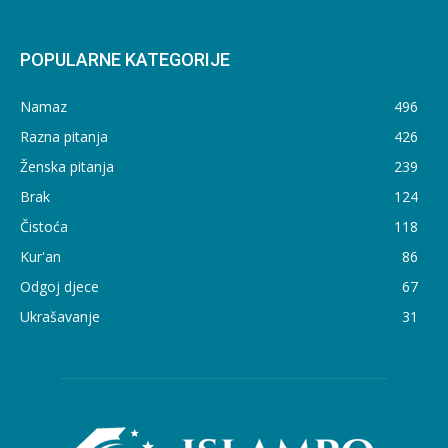
POPULARNE KATEGORIJE
Namaz
496
Razna pitanja
426
Ženska pitanja
239
Brak
124
Čistoća
118
Kur'an
86
Odgoj djece
67
Ukrašavanje
31