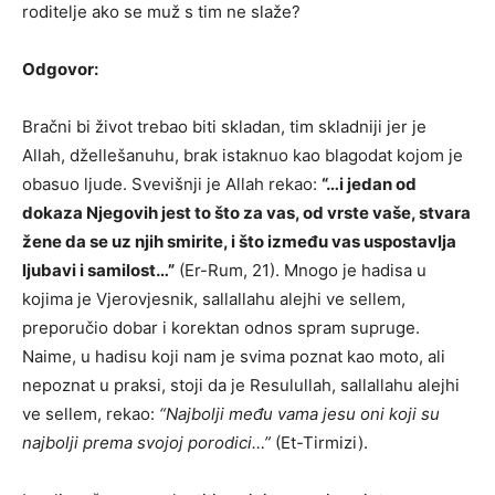
roditelje ako se muž s tim ne slaže?
Odgovor:
Bračni bi život trebao biti skladan, tim skladniji jer je
Allah, džellešanuhu, brak istaknuo kao blagodat kojom je
obasuo ljude. Svevišnji je Allah rekao:
“…i jedan od
dokaza Njegovih jest to što za vas, od vrste vaše, stvara
žene da se uz njih smirite, i što između vas uspostavlja
ljubavi i samilost…”
(Er-Rum, 21). Mnogo je hadisa u
kojima je Vjerovjesnik, sallallahu alejhi ve sellem,
preporučio dobar i korektan odnos spram supruge.
Naime, u hadisu koji nam je svima poznat kao moto, ali
nepoznat u praksi, stoji da je Resulullah, sallallahu alejhi
ve sellem, rekao:
“Najbolji među vama jesu oni koji su
najbolji prema svojoj porodici…”
(Et-Tirmizi).