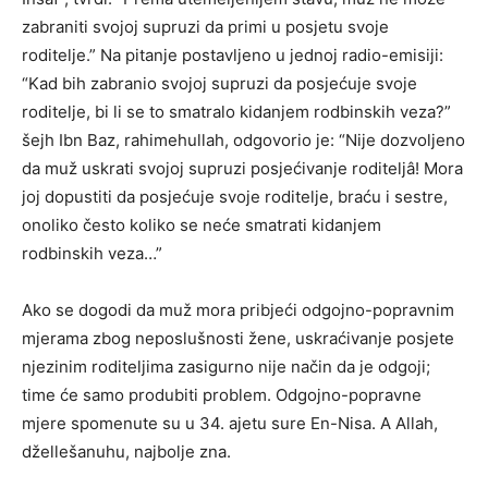
zabraniti svojoj supruzi da primi u posjetu svoje
roditelje.” Na pitanje postavljeno u jednoj radio-emisiji:
“Kad bih zabranio svojoj supruzi da posjećuje svoje
roditelje, bi li se to smatralo kidanjem rodbinskih veza?”
šejh Ibn Baz, rahimehullah, odgovorio je: “Nije dozvoljeno
da muž uskrati svojoj supruzi posjećivanje roditeljâ! Mora
joj dopustiti da posjećuje svoje roditelje, braću i sestre,
onoliko često koliko se neće smatrati kidanjem
rodbinskih veza…”
Ako se dogodi da muž mora pribjeći odgojno-popravnim
mjerama zbog neposlušnosti žene, uskraćivanje posjete
njezinim roditeljima zasigurno nije način da je odgoji;
time će samo produbiti problem. Odgojno-popravne
mjere spomenute su u 34. ajetu sure En-Nisa. A Allah,
džellešanuhu, najbolje zna.