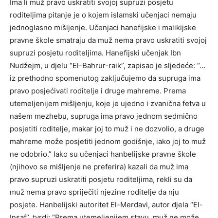
Ima li muž pravo uskratiti svojoj supruzi posjetu
roditeljima pitanje je o kojem islamski učenjaci nemaju
jednoglasno mišljenje. Učenjaci hanefijske i malikijske
pravne škole smatraju da muž nema pravo uskratiti svojoj
supruzi posjetu roditeljima. Hanefijski učenjak Ibn
Nudžejm, u djelu “El-Bahrur-raik”, zapisao je sljedeće: “…
iz prethodno spomenutog zaključujemo da supruga ima
pravo posjećivati roditelje i druge mahreme. Prema
utemeljenijem mišljenju, koje je ujedno i zvanična fetva u
našem mezhebu, supruga ima pravo jednom sedmično
posjetiti roditelje, makar joj to muž i ne dozvolio, a druge
mahreme može posjetiti jednom godišnje, iako joj to muž
ne odobrio.” Iako su učenjaci hanbelijske pravne škole
(njihovo se mišljenje ne preferira) kazali da muž ima
pravo supruzi uskratiti posjetu roditeljima, rekli su da
muž nema pravo spriječiti njezine roditelje da nju
posjete. Hanbelijski autoritet El-Merdavi, autor djela “El-
Insaf”, tvrdi: “Prema utemeljenijem stavu, muž ne može