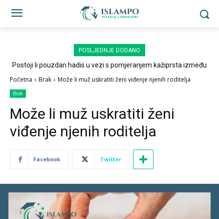
POSLJEDNJE DODANO
Postoji li pouzdan hadis u vezi s pomjeranjem kažiprsta između
sedždi?
Početna
Brak
Može li muž uskratiti ženi viđenje njenih roditelja
Brak
Može li muž uskratiti ženi
viđenje njenih roditelja
Facebook
Twitter