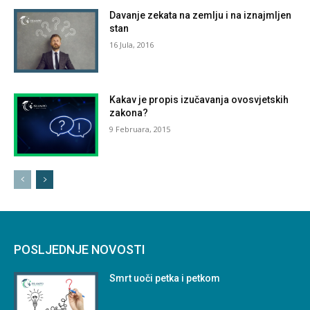
Davanje zekata na zemlju i na iznajmljen
stan
16 Jula, 2016
Kakav je propis izučavanja ovosvjetskih
zakona?
9 Februara, 2015
POSLJEDNJE NOVOSTI
Smrt uoči petka i petkom