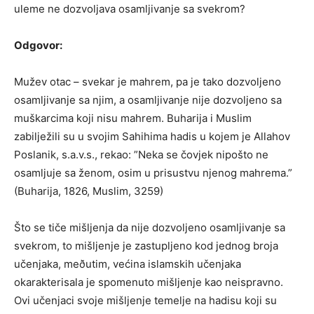
uleme ne dozvoljava osamljivanje sa svekrom?
Odgovor:
Mužev otac – svekar je mahrem, pa je tako dozvoljeno
osamljivanje sa njim, a osamljivanje nije dozvoljeno sa
muškarcima koji nisu mahrem. Buharija i Muslim
zabilježili su u svojim Sahihima hadis u kojem je Allahov
Poslanik, s.a.v.s., rekao: ”Neka se čovjek nipošto ne
osamljuje sa ženom, osim u prisustvu njenog mahrema.”
(Buharija, 1826, Muslim, 3259)
Što se tiče mišljenja da nije dozvoljeno osamljivanje sa
svekrom, to mišljenje je zastupljeno kod jednog broja
učenjaka, meðutim, većina islamskih učenjaka
okarakterisala je spomenuto mišljenje kao neispravno.
Ovi učenjaci svoje mišljenje temelje na hadisu koji su