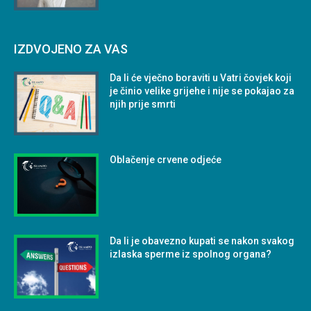
IZDVOJENO ZA VAS
Da li će vječno boraviti u Vatri čovjek koji
je činio velike grijehe i nije se pokajao za
njih prije smrti
Oblačenje crvene odjeće
Da li je obavezno kupati se nakon svakog
izlaska sperme iz spolnog organa?