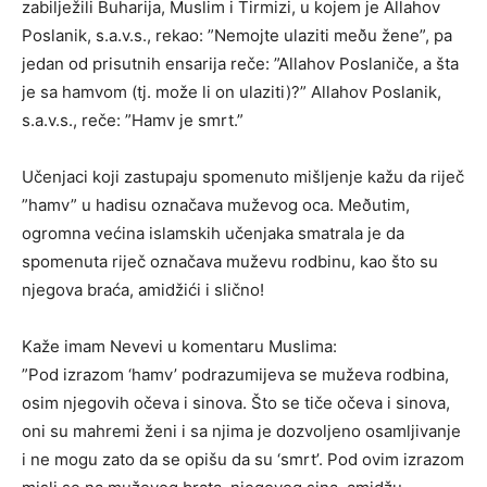
zabilježili Buharija, Muslim i Tirmizi, u kojem je Allahov
Poslanik, s.a.v.s., rekao: ”Nemojte ulaziti meðu žene”, pa
jedan od prisutnih ensarija reče: ”Allahov Poslaniče, a šta
je sa hamvom (tj. može li on ulaziti)?” Allahov Poslanik,
s.a.v.s., reče: ”Hamv je smrt.”
Učenjaci koji zastupaju spomenuto mišljenje kažu da riječ
”hamv” u hadisu označava muževog oca. Meðutim,
ogromna većina islamskih učenjaka smatrala je da
spomenuta riječ označava muževu rodbinu, kao što su
njegova braća, amidžići i slično!
Kaže imam Nevevi u komentaru Muslima:
”Pod izrazom ‘hamv’ podrazumijeva se muževa rodbina,
osim njegovih očeva i sinova. Što se tiče očeva i sinova,
oni su mahremi ženi i sa njima je dozvoljeno osamljivanje
i ne mogu zato da se opišu da su ‘smrt’. Pod ovim izrazom