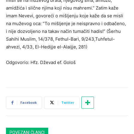
misli se na muževog brata, njegovog sina, amidžu,
amidžića i slične njima koji nisu mahremi.” Zatim kaže
imam Nevevi, govoreći o mišljenju koje kaže da se misli
na muževog oca: ”To mišljenje je neispravno i odbačeno,
i nije dozvoljeno na takav način tumačiti hadis!” (Šerhu
Sahihi Muslim, 14/378, Fethul-Bari, 9/243,Tuhfetul-
ahvezi, 4/33, El-Hedijje el-Alaijje, 281)
Odgovorio: Hfz. Dževad ef. Gološ
Facebook
Twitter
POVEZANI ČLANCI