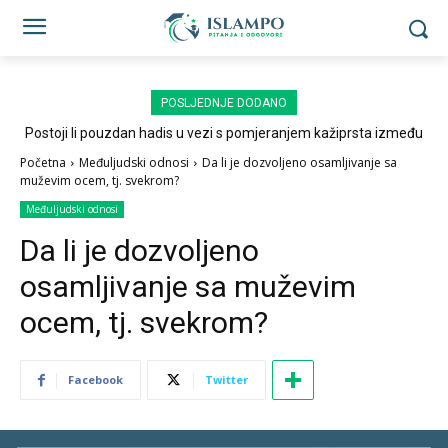
POSLJEDNJE DODANO
Postoji li pouzdan hadis u vezi s pomjeranjem kažiprsta između
sedždi?
Početna
Međuljudski odnosi
Da li je dozvoljeno osamljivanje sa
muževim ocem, tj. svekrom?
Međuljudski odnosi
Da li je dozvoljeno
osamljivanje sa muževim
ocem, tj. svekrom?
Facebook
Twitter