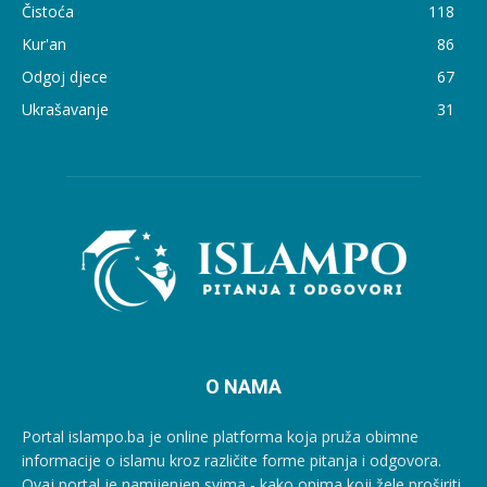
Čistoća
118
Kur'an
86
Odgoj djece
67
Ukrašavanje
31
O NAMA
Portal islampo.ba je online platforma koja pruža obimne
informacije o islamu kroz različite forme pitanja i odgovora.
Ovaj portal je namijenjen svima - kako onima koji žele proširiti