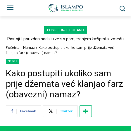
POSLJEDNJE DODANO
Postoji li pouzdan hadis u vezi s pomjeranjem kažiprsta između
sedždi?
Početna
Namaz
Kako postupiti ukoliko sam prije džemata već
klanjao farz (obavezni) namaz?
Namaz
Kako postupiti ukoliko sam
prije džemata već klanjao farz
(obavezni) namaz?
Facebook
Twitter