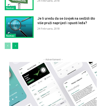
24 Februara, 2018
Namaz
Je li uredu da se čovjek na sedždi što
više pruži naprijed i spusti leđa?
24 Februara, 2018
Namaz
- Advertisment -