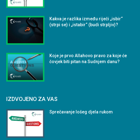
Kakva je razlika između riječi „isbir“
(strpi se) i „istabir“ (budi strpljiv)?
Koje je prvo Allahovo pravo za koje će
čovjek biti pitan na Sudnjem danu?
IZDVOJENO ZA VAS
Sprečavanje lošeg djela rukom