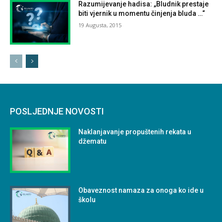
Razumijevanje hadisa: „Bludnik prestaje
biti vjernik u momentu činjenja bluda …“
19 Augusta, 2015
POSLJEDNJE NOVOSTI
Naklanjavanje propuštenih rekata u
džematu
Obaveznost namaza za onoga ko ide u
školu