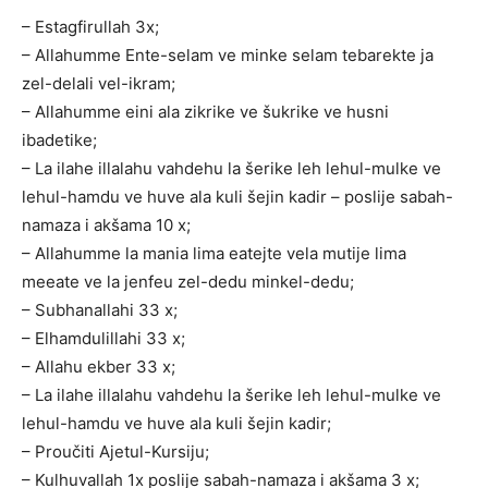
– Estagfirullah 3x;
– Allahumme Ente-selam ve minke selam tebarekte ja
zel-delali vel-ikram;
– Allahumme eini ala zikrike ve šukrike ve husni
ibadetike;
– La ilahe illalahu vahdehu la šerike leh lehul-mulke ve
lehul-hamdu ve huve ala kuli šejin kadir – poslije sabah-
namaza i akšama 10 x;
– Allahumme la mania lima eatejte vela mutije lima
meeate ve la jenfeu zel-dedu minkel-dedu;
– Subhanallahi 33 x;
– Elhamdulillahi 33 x;
– Allahu ekber 33 x;
– La ilahe illalahu vahdehu la šerike leh lehul-mulke ve
lehul-hamdu ve huve ala kuli šejin kadir;
– Proučiti Ajetul-Kursiju;
– Kulhuvallah 1x poslije sabah-namaza i akšama 3 x;