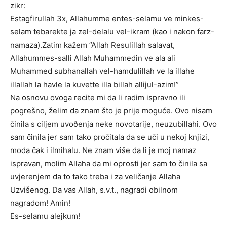
zikr:
Estagfirullah 3x, Allahumme entes-selamu ve minkes-
selam tebarekte ja zel-delalu vel-ikram (kao i nakon farz-
namaza).Zatim kažem ”Allah Resulillah salavat,
Allahummes-salli Allah Muhammedin ve ala ali
Muhammed subhanallah vel-hamdulillah ve la illahe
illallah la havle la kuvette illa billah allijul-azim!”
Na osnovu ovoga recite mi da li radim ispravno ili
pogrešno, želim da znam što je prije moguće. Ovo nisam
činila s ciljem uvoðenja neke novotarije, neuzubillahi. Ovo
sam činila jer sam tako pročitala da se uči u nekoj knjizi,
moda čak i ilmihalu. Ne znam više da li je moj namaz
ispravan, molim Allaha da mi oprosti jer sam to činila sa
uvjerenjem da to tako treba i za veličanje Allaha
Uzvišenog. Da vas Allah, s.v.t., nagradi obilnom
nagradom! Amin!
Es-selamu alejkum!