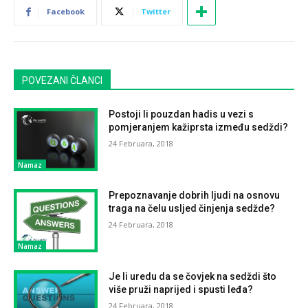
Facebook
Twitter
POVEZANI ČLANCI
Postoji li pouzdan hadis u vezi s
pomjeranjem kažiprsta između sedždi?
24 Februara, 2018
Namaz
Prepoznavanje dobrih ljudi na osnovu
traga na čelu usljed činjenja sedžde?
24 Februara, 2018
Namaz
Je li uredu da se čovjek na sedždi što
više pruži naprijed i spusti leđa?
24 Februara, 2018