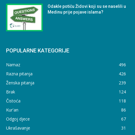
Odakle potiču Židovi koji su se naselili u
Medinu prije pojave islama?
POPULARNE KATEGORIJE
Namaz
496
Razna pitanja
426
Ženska pitanja
239
Brak
124
Čistoća
118
Kur'an
86
Odgoj djece
67
Ukrašavanje
31