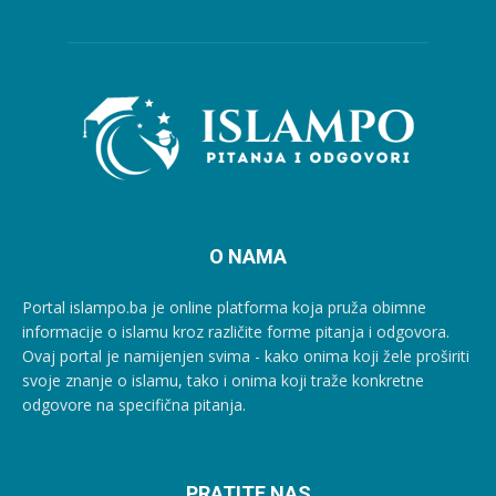
O NAMA
Portal islampo.ba je online platforma koja pruža obimne
informacije o islamu kroz različite forme pitanja i odgovora.
Ovaj portal je namijenjen svima - kako onima koji žele proširiti
svoje znanje o islamu, tako i onima koji traže konkretne
odgovore na specifična pitanja.
PRATITE NAS