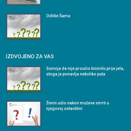
Odlike Šama
IZDVOJENO ZA VAS
Sumnja da nije proučio bismilu prije jela,
stoga je ponavlja nekoliko puta
Ženin udio nakon muževe smrti u
njegovoj ostavštini