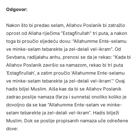
Odgovor:
Nakon što bi predao selam, Allahov Poslanik bi zatražio
oprost od Allaha riječima ”Estagfirullah” tri puta, a nakon
toga bi proučio sljedeću dovu: ”Allahumme Ente-selamu
ve minke-selam tebarekte ja zel-delali vel-ikram”. Od
Sevbana, radijalahu anhu, prenosi se da je rekao: ”Kada bi
Allahov Poslanik završio sa namazom, rekao bi tri puta
‘Estagfirullah’, a zatim proučio ‘Allahumme Ente-selamu
ve minke-selam tebarekte ja zel-delali vel-ikram’.” Ovaj
hadis biljei Muslim. Aiša kae da bi se Allahov Poslanik
zadrao poslije namaza (farza i sunneta) onoliko koliko je
dovoljno da se kae ”Allahumme Ente-selam ve minke-
selam tebarekte ja zel-delali vel-ikram”. Hadis bilježi
Muslim. Dok se poslije propisanih namaza uče odreðene
dove: