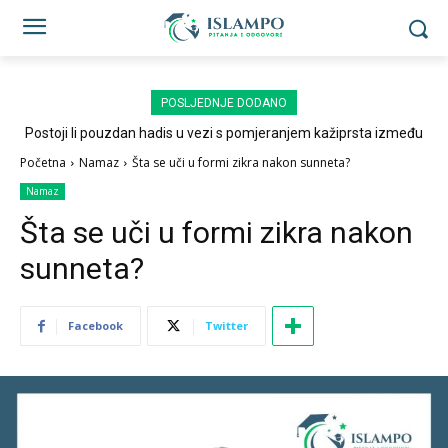
POSLJEDNJE DODANO
Postoji li pouzdan hadis u vezi s pomjeranjem kažiprsta između
sedždi?
Početna
Namaz
Šta se uči u formi zikra nakon sunneta?
Namaz
Šta se uči u formi zikra nakon
sunneta?
Facebook
Twitter