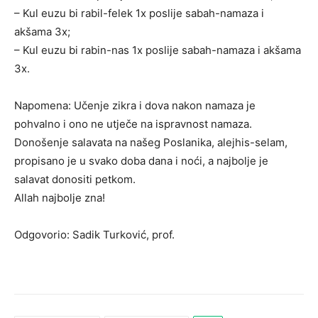
– Kul euzu bi rabil-felek 1x poslije sabah-namaza i
akšama 3x;
– Kul euzu bi rabin-nas 1x poslije sabah-namaza i akšama
3x.
Napomena: Učenje zikra i dova nakon namaza je
pohvalno i ono ne utječe na ispravnost namaza.
Donošenje salavata na našeg Poslanika, alejhis-selam,
propisano je u svako doba dana i noći, a najbolje je
salavat donositi petkom.
Allah najbolje zna!
Odgovorio: Sadik Turković, prof.