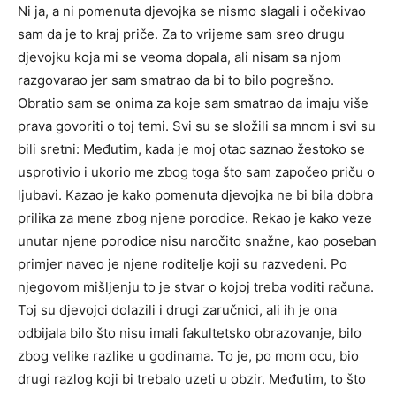
Ni ja, a ni pomenuta djevojka se nismo slagali i očekivao
sam da je to kraj priče. Za to vrijeme sam sreo drugu
djevojku koja mi se veoma dopala, ali nisam sa njom
razgovarao jer sam smatrao da bi to bilo pogrešno.
Obratio sam se onima za koje sam smatrao da imaju više
prava govoriti o toj temi. Svi su se složili sa mnom i svi su
bili sretni: Međutim, kada je moj otac saznao žestoko se
usprotivio i ukorio me zbog toga što sam započeo priču o
ljubavi. Kazao je kako pomenuta djevojka ne bi bila dobra
prilika za mene zbog njene porodice. Rekao je kako veze
unutar njene porodice nisu naročito snažne, kao poseban
primjer naveo je njene roditelje koji su razvedeni. Po
njegovom mišljenju to je stvar o kojoj treba voditi računa.
Toj su djevojci dolazili i drugi zaručnici, ali ih je ona
odbijala bilo što nisu imali fakultetsko obrazovanje, bilo
zbog velike razlike u godinama. To je, po mom ocu, bio
drugi razlog koji bi trebalo uzeti u obzir. Međutim, to što