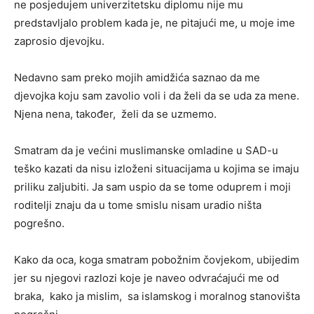
ne posjedujem univerzitetsku diplomu nije mu
predstavljalo problem kada je, ne pitajući me, u moje ime
zaprosio djevojku.
Nedavno sam preko mojih amidžića saznao da me
djevojka koju sam zavolio voli i da želi da se uda za mene.
Njena nena, također, želi da se uzmemo.
Smatram da je većini muslimanske omladine u SAD-u
teško kazati da nisu izloženi situacijama u kojima se imaju
priliku zaljubiti. Ja sam uspio da se tome oduprem i moji
roditelji znaju da u tome smislu nisam uradio ništa
pogrešno.
Kako da oca, koga smatram pobožnim čovjekom, ubijedim
jer su njegovi razlozi koje je naveo odvraćajući me od
braka, kako ja mislim, sa islamskog i moralnog stanovišta