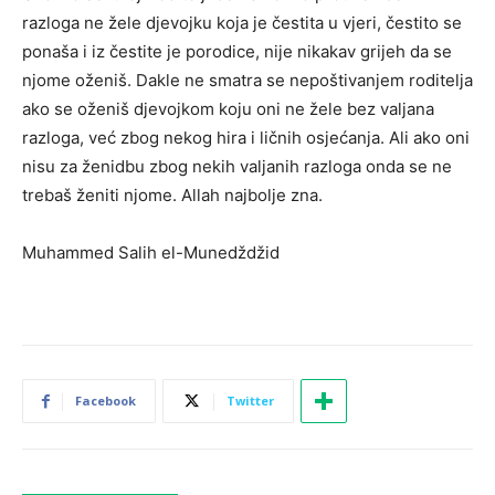
razloga ne žele djevojku koja je čestita u vjeri, čestito se
ponaša i iz čestite je porodice, nije nikakav grijeh da se
njome oženiš. Dakle ne smatra se nepoštivanjem roditelja
ako se oženiš djevojkom koju oni ne žele bez valjana
razloga, već zbog nekog hira i ličnih osjećanja. Ali ako oni
nisu za ženidbu zbog nekih valjanih razloga onda se ne
trebaš ženiti njome. Allah najbolje zna.
Muhammed Salih el-Munedždžid
Facebook
Twitter