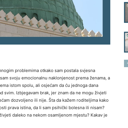
mnogim problemima otkako sam postala svjesna
la sam svoju emocionalnu naklonjenost prema ženama, a
ma istom spolu, ali osjećam da ću jednoga dana
d svim. Izbjegavam brak, jer znam da ne mogu živjeti
jećam dozvoljeno ili nije. Šta da kažem roditeljima kako
sti prava istina, da li sam psihički bolesna ili nisam?
i i živjeti daleko na nekom osamljenom mjestu? Kakav je