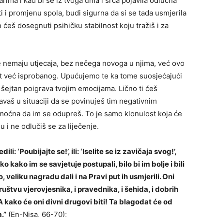
rima i kad bi se iz tvoga uma i srca pojavila odlučna
 i promjenu spola, budi sigurna da si se tada usmjerila
 ćeš dosegnuti psihičku stabilnost koju tražiš i za
oje nemaju utjecaja, bez nečega novoga u njima, već ovo
bit već isprobanog. Upućujemo te ka tome suosjećajući
se šejtan poigrava tvojim emocijama. Lično ti ćeš
vaš u situaciji da se povinuješ tim negativnim
nemoćna da im se odupreš. To je samo klonulost koja će
u i ne odlučiš se za liječenje.
li: ‘Poubijajte se!’, ili: ‘Iselite se iz zavičaja svog!’,
ko kako im se savjetuje postupali, bilo bi im bolje i bili
o, veliku nagradu dali i na Pravi put ih usmjerili. Oni
društvu vjerovjesnika, i pravednika, i šehida, i dobrih
 A kako će oni divni drugovi biti! Ta blagodat će od
.”
(En-Nisa, 66-70);