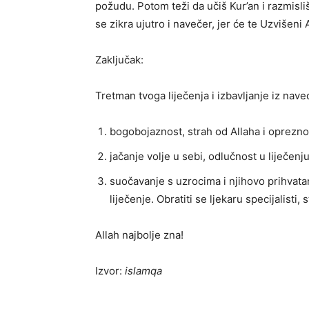
požudu. Potom teži da učiš Kur’an i razmisli
se zikra ujutro i navečer, jer će te Uzvišeni
Zaključak:
Tretman tvoga liječenja i izbavljanje iz naved
bogobojaznost, strah od Allaha i oprezno
jačanje volje u sebi, odlučnost u liječen
suočavanje s uzrocima i njihovo prihvata
liječenje. Obratiti se ljekaru specijalist
Allah najbolje zna!
Izvor:
islamqa