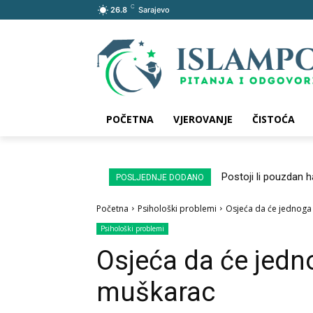
C
26.8
Sarajevo
POČETNA
VJEROVANJE
ČISTOĆA
Postoji li pouzdan 
POSLJEDNJE DODANO
Početna
Psihološki problemi
Osjeća da će jednoga
Psihološki problemi
Osjeća da će jedn
muškarac