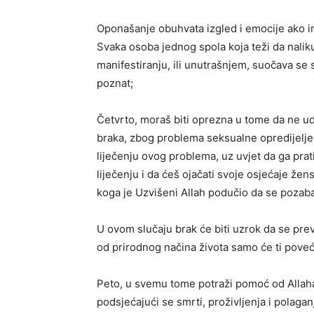
Oponašanje obuhvata izgled i emocije ako i
Svaka osoba jednog spola koja teži da nali
manifestiranju, ili unutrašnjem, suočava se
poznat;
Četvrto, moraš biti oprezna u tome da ne u
braka, zbog problema seksualne opredijeljeno
liječenju ovog problema, uz uvjet da ga prat
liječenju i da ćeš ojačati svoje osjećaje žen
koga je Uzvišeni Allah podučio da se pozabav
U ovom slučaju brak će biti uzrok da se prevl
od prirodnog načina života samo će ti poveća
Peto, u svemu tome potraži pomoć od Allah
podsjećajući se smrti, proživljenja i polaga