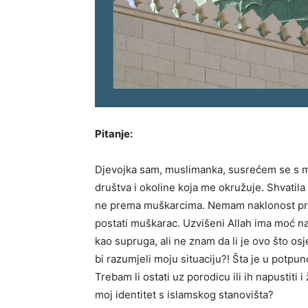
Pitanje:
Djevojka sam, muslimanka, susrećem se s 
društva i okoline koja me okružuje. Shvati
ne prema muškarcima. Nemam naklonost pre
postati muškarac. Uzvišeni Allah ima moć na
kao supruga, ali ne znam da li je ovo što os
bi razumjeli moju situaciju?! Šta je u potpuno
Trebam li ostati uz porodicu ili ih napustit
moj identitet s islamskog stanovišta?