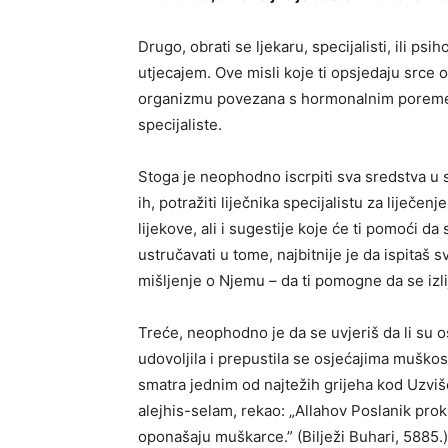
Drugo, obrati se ljekaru, specijalisti, ili p
utjecajem. Ove misli koje ti opsjedaju srce o
organizmu povezana s hormonalnim poremećaj
specijaliste.
Stoga je neophodno iscrpiti sva sredstva u 
ih, potražiti liječnika specijalistu za liječe
lijekove, ali i sugestije koje će ti pomoći 
ustručavati u tome, najbitnije je da ispitaš
mišljenje o Njemu – da ti pomogne da se izlije
Treće, neophodno je da se uvjeriš da li su 
udovoljila i prepustila se osjećajima muškos
smatra jednim od najtežih grijeha kod Uzviš
alejhis-selam, rekao: „Allahov Poslanik pro
oponašaju muškarce.” (Bilježi Buhari, 5885.)