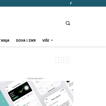
TANJA
DOVA I ZIKR
VIŠE
- Advertisment -