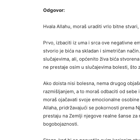
Odgovor:
Hvala Allahu, moraš uraditi vrlo bitne stvari,
Prvo, izbaciti iz uma i srca ove negativne e
stvorio je bića na skladan i simetričan nač
slučajevima, ali, općenito živa bića stvoren
ne prestaje osim u slučajevima bolesti, što z
Ako doista nisi bolesna, nema drugog objaš
razmišljanjem, a to moraš odbaciti od sebe i 
moraš ojačavati svoje emocionalne osobine 
Allaha, pridržavajući se pokornosti prema Nj
prestaju na Zemlji njegove realne šanse za re
bogobojaznosti.