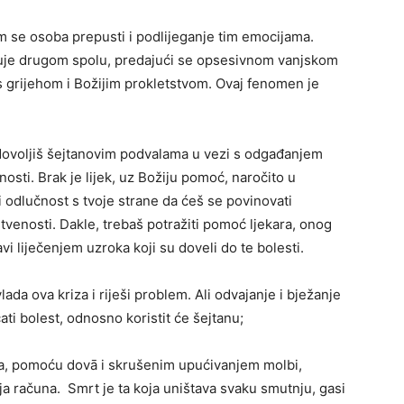
m se osoba prepusti i podlijeganje tim emocijama.
kuje drugom spolu, predajući se opsesivnom vanjskom
 s grijehom i Božijim prokletstvom. Ovaj fenomen je
dovoljiš šejtanovim podvalama u vezi s odgađanjem
sti. Brak je lijek, uz Božiju pomoć, naročito u
i odlučnost s tvoje strane da ćeš se povinovati
stvenosti. Dakle, trebaš potražiti pomoć ljekara, onog
i liječenjem uzroka koji su doveli do te bolesti.
ada ova kriza i riješi problem. Ali odvajanje i bježanje
ti bolest, odnosno koristit će šejtanu;
a, pomoću dovā i skrušenim upućivanjem molbi,
nja računa. Smrt je ta koja uništava svaku smutnju, gasi