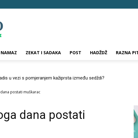
NAMAZ
ZEKAT I SADAKA
POST
HADŽDŽ
RAZNA PI
hadis u vezi s pomjeranjem kažiprsta između sedždi?
 dana postati muškarac
oga dana postati