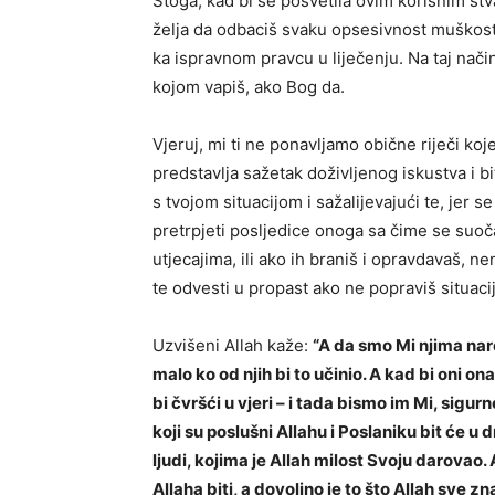
Stoga, kad bi se posvetila ovim korisnim stva
želja da odbaciš svaku opsesivnost muškosti
ka ispravnom pravcu u liječenju. Na taj način
kojom vapiš, ako Bog da.
Vjeruj, mi ti ne ponavljamo obične riječi k
predstavlja sažetak doživljenog iskustva i 
s tvojom situacijom i sažalijevajući te, jer 
pretrpjeti posljedice onoga sa čime se suoča
utjecajima, ili ako ih braniš i opravdavaš, 
te odvesti u propast ako ne popraviš situacij
Uzvišeni Allah kaže:
“A da smo Mi njima naredi
malo ko od njih bi to učinio. A kad bi oni ona
bi čvršći u vjeri – i tada bismo im Mi, sigurn
koji su poslušni Allahu i Poslaniku bit će u 
ljudi, kojima je Allah milost Svoju darovao.
Allaha biti, a dovoljno je to što Allah sve zna