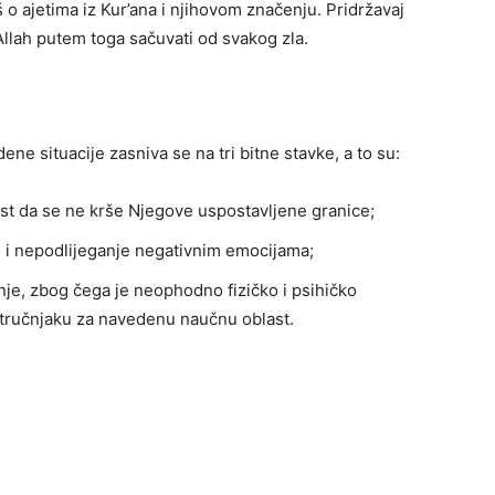
š o ajetima iz Kur’ana i njihovom značenju. Pridržavaj
 Allah putem toga sačuvati od svakog zla.
ene situacije zasniva se na tri bitne stavke, a to su:
st da se ne krše Njegove uspostavljene granice;
ju i nepodlijeganje negativnim emocijama;
nje, zbog čega je neophodno fizičko i psihičko
i, stručnjaku za navedenu naučnu oblast.