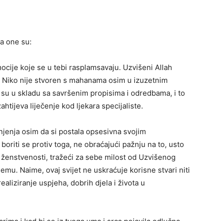
 a one su:
mocije koje se u tebi rasplamsavaju. Uzvišeni Allah
in. Niko nije stvoren s mahanama osim u izuzetnim
a su u skladu sa savršenim propisima i odredbama, i to
ahtijeva liječenje kod ljekara specijaliste.
njenja osim da si postala opsesivna svojim
boriti se protiv toga, ne obraćajući pažnju na to, usto
ženstvenosti, tražeći za sebe milost od Uzvišenog
emu. Naime, ovaj svijet ne uskraćuje korisne stvari niti
aliziranje uspjeha, dobrih djela i života u