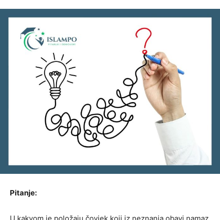
Pitanje:
U kakvom je položaju čovjek koji iz neznanja obavi namaz