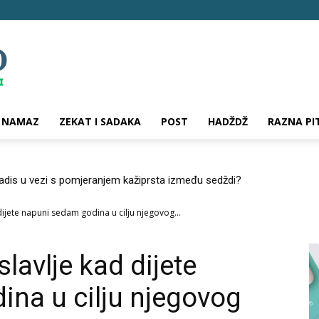
NAMAZ
ZEKAT I SADAKA
POST
HADŽDŽ
RAZNA PI
hadis u vezi s pomjeranjem kažiprsta između sedždi?
ijete napuni sedam godina u cilju njegovog...
lavlje kad dijete
na u cilju njegovog