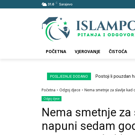
C
31.6
Sarajevo
POČETNA
VJEROVANJE
ČISTOĆA
Postoji li pouzdan 
POSLJEDNJE DODANO
Početna
Odgoj djece
Nema smetnje za slavlje kad d
Odgoj djece
Nema smetnje za s
napuni sedam godi