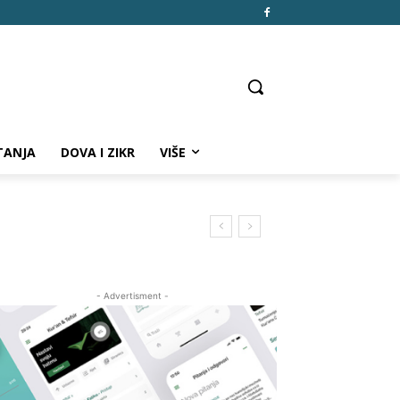
TANJA
DOVA I ZIKR
VIŠE
- Advertisment -