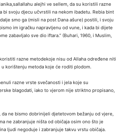
nika,sallallahu alejhi ve sellem, da su koristili razne
a bi svoju djecu učvrstili na nekom ibadetu. Rebia bint
dalje smo ga (misli na post Dana ašure) postili, i svoju
 bismo im igračku napravljenu od vune, i kada bi dijete
me zabavljalo sve dio iftara.” (Buhari, 1960, i Muslim,
oristiti razne metodekoje nisu od Allaha određene niti
e u korištenju metoda koje će roditi plodom.
menuli razne vrste svečanosti i jela koje su
rske blagodati, iako to vjerom nije striktno propisano,
, da ne bismo dobrinijeli djetetovom bežanju od vjere,
ama ne zabranjuje ništa od običaja osim ono što je
ćina ljudi negoduje i zabranjuje takvu vrstu običaja.