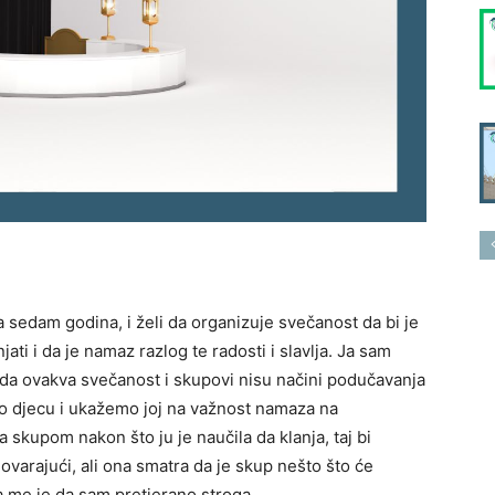
a sedam godina, i želi da organizuje svečanost da bi je
ati i da je namaz razlog te radosti i slavlja. Ja sam
 da ovakva svečanost i skupovi nisu načini podučavanja
mo djecu i ukažemo joj na važnost namaza na
 skupom nakon što ju je naučila da klanja, taj bi
dgovarajući, ali ona smatra da je skup nešto što će
la me je da sam pretjerano stroga.