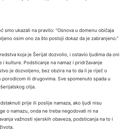
eć smo ukazali na pravilo: “Osnova u domenu običaja
ljeno osim ono za što postoji dokaz da je zabranjeno.”
dstva koja je Šerijat dozvolio, i ostavio ljudima da oni
 i kulture. Podsticanje na namaz i pridržavanje
tvo je dozvoljeno, bez obzira na to da li je riječ o
ju s porodicom ili drugovima. Sve spomenuto spada u
šerijatskog cilja.
taknuti prije ili poslije namaza, ako ljudi nisu
ige o namazu, onda ne treba negodovati ni na
avanja važnosti vjerskih obaveza, podsticanja na to i
ivota.