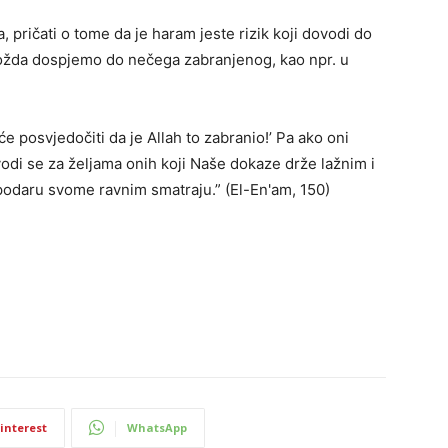
 pričati o tome da je haram jeste rizik koji dovodi do
 možda dospjemo do nečega zabranjenog, kao npr. u
će posvjedočiti da je Allah to zabranio!’ Pa ako oni
vodi se za željama onih koji Naše dokaze drže lažnim i
ospodaru svome ravnim smatraju.” (El-En'am, 150)
interest
WhatsApp