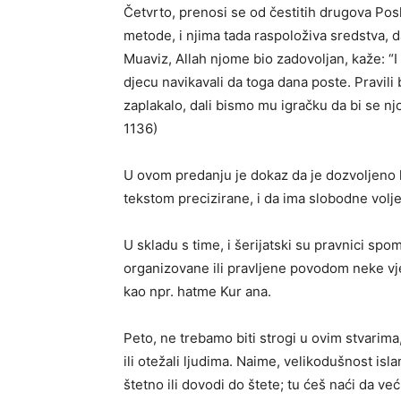
Četvrto, prenosi se od čestitih drugova Posla
metode, i njima tada raspoloživa sredstva, d
Muaviz, Allah njome bio zadovoljan, kaže: “I 
djecu navikavali da toga dana poste. Pravili
zaplakalo, dali bismo mu igračku da bi se njo
1136)
U ovom predanju je dokaz da je dozvoljeno k
tekstom precizirane, i da ima slobodne volj
U skladu s time, i šerijatski su pravnici spo
organizovane ili pravljene povodom neke vje
kao npr. hatme Kur ana.
Peto, ne trebamo biti strogi u ovim stvarima
ili otežali ljudima. Naime, velikodušnost isl
štetno ili dovodi do štete; tu ćeš naći da ve