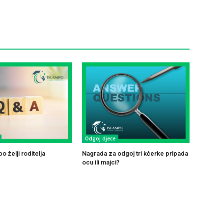
Odgoj djece
o želji roditelja
Nagrada za odgoj tri kćerke pripada
ocu ili majci?