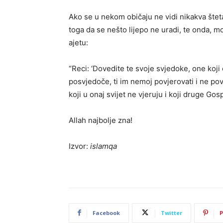
Ako se u nekom običaju ne vidi nikakva šteta,
toga da se nešto lijepo ne uradi, te onda,
ajetu:
“Reci: ‘Dovedite te svoje svjedoke, one koji 
posvjedoče, ti im nemoj povjerovati i ne po
koji u onaj svijet ne vjeruju i koji druge G
Allah najbolje zna!
Izvor:
islamqa
Facebook
Twitter
P