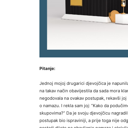
Pitanje:
Jednoj mojoj drugarici djevojčica je napunil
na takav način obavijestila da sada mora klanj
negodovala na ovakav postupak, rekavši joj
o namazu. I rekla sam joj: “Kako da poduči
skupovima?” Da je svoju djevojčicu nagradila
postupak bio ispraviniji, a prije toga nije o
postaći dijete na obavljanje namaza i okrivi