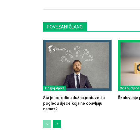
POVEZANI ČLANCI
Odgoj djece
Odgoj djece
Šta je porodica dužna poduzeti u
Školovanje p
pogledu djece koja ne obavljaju
namaz?