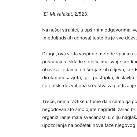
(
El-Muvafakat
, 2/523)
Na našoj stranici, u opširnim odgovorima, v
(međuljudskih odnosa) jeste da je sve dozvo
Drugo, ova vrsta vaspitne metode spada u sre
postupaju u skladu s običajima svoje sredine
obaveza jedan je od šerijatskih ciljeva, sreds
direktnom savjetu, igri, postupku, ili slavl
šerijatski dozvoljena sredstva za postizanje 
Treće, nema razlike u tome da li ćemo ga pods
negodovali što smo djete nagradili zarad br
organiziranje male svečanosti u cilju naglaš
upozorenja na početak nove faze njegovog ž