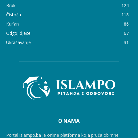
Brak
124
Čistoća
118
Kur'an
86
Odgoj djece
67
Ukrašavanje
31
O NAMA
Portal islampo.ba je online platforma koja pruža obimne