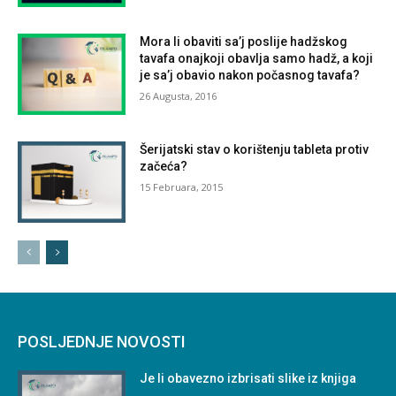
Mora li obaviti sa’j poslije hadžskog
tavafa onajkoji obavlja samo hadž, a koji
je sa’j obavio nakon počasnog tavafa?
26 Augusta, 2016
Šerijatski stav o korištenju tableta protiv
začeća?
15 Februara, 2015
POSLJEDNJE NOVOSTI
Je li obavezno izbrisati slike iz knjiga