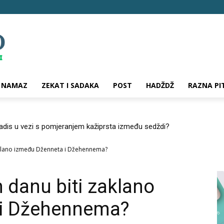
NAMAZ
ZEKAT I SADAKA
POST
HADŽDŽ
RAZNA PI
hadis u vezi s pomjeranjem kažiprsta između sedždi?
aklano između Dženneta i Džehennema?
 danu biti zaklano
 i Džehennema?