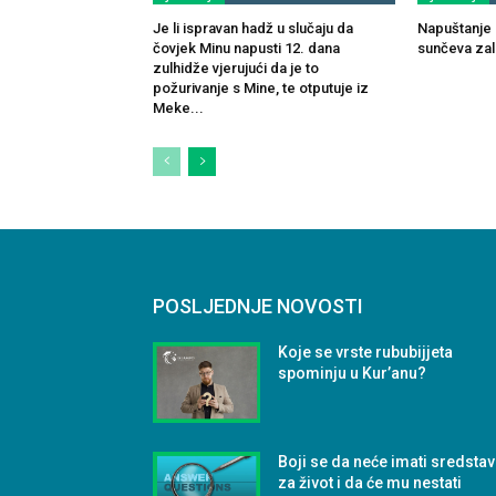
Je li ispravan hadž u slučaju da
Napuštanje 
čovjek Minu napusti 12. dana
sunčeva za
zulhidže vjerujući da je to
požurivanje s Mine, te otputuje iz
Meke...
POSLJEDNJE NOVOSTI
Koje se vrste rububijjeta
spominju u Kur’anu?
Boji se da neće imati sredsta
za život i da će mu nestati