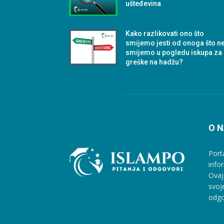
ušteđevina
Kako razlikovati ono što
smijemo jesti od onoga što n
smijemo u pogledu iskupa za
greške na hadžu?
O 
Port
info
Ovaj
svoj
odgo