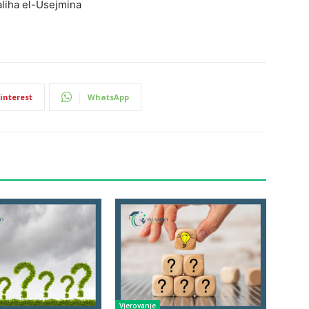
aliha el-Usejmina
interest
WhatsApp
Vjerovanje