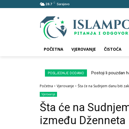
C
28.7
Sarajevo
POČETNA
VJEROVANJE
ČISTOĆA
Postoji li pouzdan 
POSLJEDNJE DODANO
Početna
Vjerovanje
Šta će na Sudnjem danu biti z
Vjerovanje
Šta će na Sudnjem
između Dženneta