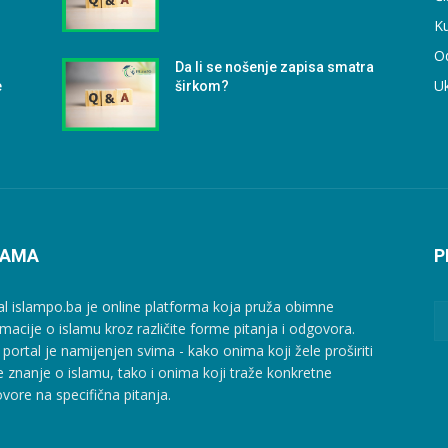
Ku
O
Da li se nošenje zapisa smatra
U
e
širkom?
NAMA
P
al islampo.ba je online platforma koja pruža obimne
rmacije o islamu kroz različite forme pitanja i odgovora.
 portal je namijenjen svima - kako onima koji žele proširiti
e znanje o islamu, tako i onima koji traže konkretne
vore na specifična pitanja.