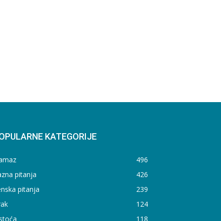
OPULARNE KATEGORIJE
amaz
496
zna pitanja
426
nska pitanja
239
rak
124
stoća
118