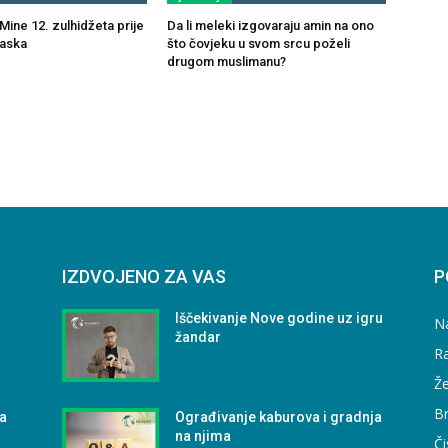
Mine 12. zulhidžeta prije
Da li meleki izgovaraju amin na ono
laska
što čovjeku u svom srcu poželi
drugom muslimanu?
IZDVOJENO ZA VAS
P
Iščekivanje Nove godine uz igru
N
žandar
Ra
Že
B
va
Ograđivanje kaburova i gradnja
na njima
Či