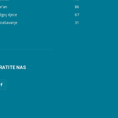
r'an
86
dgoj djece
67
krašavanje
31
RATITE NAS