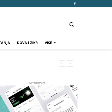
TANJA
DOVA I ZIKR
VIŠE
- Advertisment -