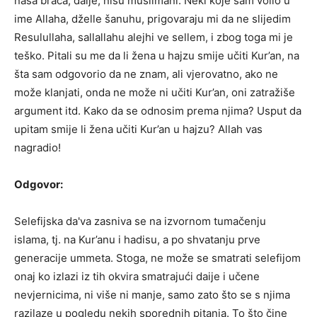
naša braća, daije, nisu muslimani. Neki koje sam volio u
ime Allaha, dželle šanuhu, prigovaraju mi da ne slijedim
Resulullaha, sallallahu alejhi ve sellem, i zbog toga mi je
teško. Pitali su me da li žena u hajzu smije učiti Kur’an, na
šta sam odgovorio da ne znam, ali vjerovatno, ako ne
može klanjati, onda ne može ni učiti Kur’an, oni zatražiše
argument itd. Kako da se odnosim prema njima? Usput da
upitam smije li žena učiti Kur’an u hajzu? Allah vas
nagradio!
Odgovor:
Selefijska da'va zasniva se na izvornom tumačenju
islama, tj. na Kur’anu i hadisu, a po shvatanju prve
generacije ummeta. Stoga, ne može se smatrati selefijom
onaj ko izlazi iz tih okvira smatrajući daije i učene
nevjernicima, ni više ni manje, samo zato što se s njima
razilaze u pogledu nekih sporednih pitanja. To što čine