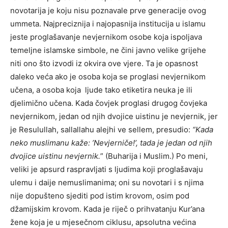
novotarija je koju nisu poznavale prve generacije ovog
ummeta. Najpreciznija i najopasnija institucija u islamu
jeste proglašavanje nevjernikom osobe koja ispoljava
temeljne islamske simbole, ne čini javno velike grijehe
niti ono što izvodi iz okvira ove vjere. Ta je opasnost
daleko veća ako je osoba koja se proglasi nevjernikom
učena, a osoba koja ljude tako etiketira neuka je ili
djelimično učena. Kada čovjek proglasi drugog čovjeka
nevjernikom, jedan od njih dvojice uistinu je nevjernik, jer
je Resulullah, sallallahu alejhi ve sellem, presudio:
“Kada
neko muslimanu kaže: ’Nevjerniče!’, tada je jedan od njih
dvojice uistinu nevjernik.
” (Buharija i Muslim.) Po meni,
veliki je apsurd raspravljati s ljudima koji proglašavaju
ulemu i daije nemuslimanima; oni su novotari i s njima
nije dopušteno sjediti pod istim krovom, osim pod
džamijskim krovom. Kada je riječ o prihvatanju Kur’ana
žene koja je u mjesečnom ciklusu, apsolutna većina