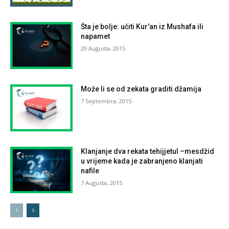
Šta je bolje: učiti Kur'an iz Mushafa ili
napamet
29 Augusta, 2015
Može li se od zekata graditi džamija
7 Septembra, 2015
Klanjanje dva rekata tehijjetul –mesdžid
u vrijeme kada je zabranjeno klanjati
nafile
7 Augusta, 2015