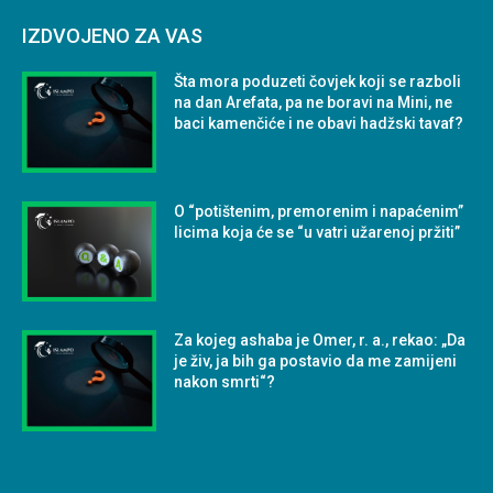
IZDVOJENO ZA VAS
Šta mora poduzeti čovjek koji se razboli
na dan Arefata, pa ne boravi na Mini, ne
baci kamenčiće i ne obavi hadžski tavaf?
O “potištenim, premorenim i napaćenim”
licima koja će se “u vatri užarenoj pržiti”
Za kojeg ashaba je Omer, r. a., rekao: „Da
je živ, ja bih ga postavio da me zamijeni
nakon smrti“?