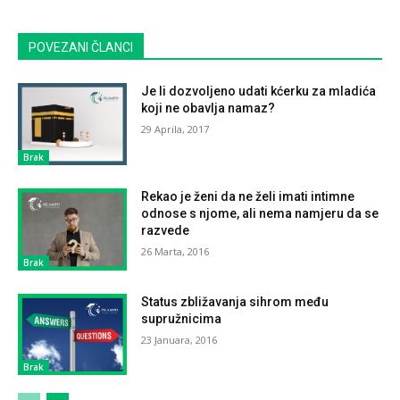
POVEZANI ČLANCI
Je li dozvoljeno udati kćerku za mladića
koji ne obavlja namaz?
29 Aprila, 2017
Brak
Rekao je ženi da ne želi imati intimne
odnose s njome, ali nema namjeru da se
razvede
26 Marta, 2016
Brak
Status zbližavanja sihrom među
supružnicima
23 Januara, 2016
Brak