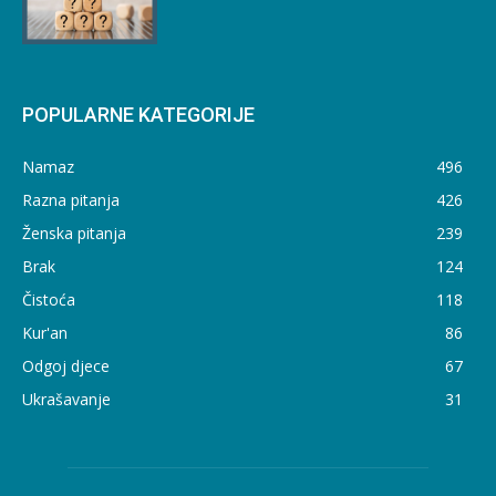
POPULARNE KATEGORIJE
Namaz
496
Razna pitanja
426
Ženska pitanja
239
Brak
124
Čistoća
118
Kur'an
86
Odgoj djece
67
Ukrašavanje
31