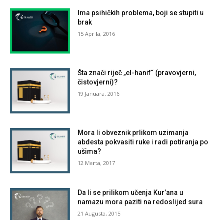
Ima psihičkih problema, boji se stupiti u
brak
15 Aprila, 2016
Šta znači riječ „el-hanif“ (pravovjerni,
čistovjerni)?
19 Januara, 2016
Mora li obveznik prlikom uzimanja
abdesta pokvasiti ruke i radi potiranja po
ušima?
12 Marta, 2017
Da li se prilikom učenja Kur’ana u
namazu mora paziti na redoslijed sura
21 Augusta, 2015