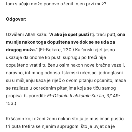
tom slučaju može ponovo oženiti njen prvi muž?
Odgovor:
Uzvišeni Allah kaže:
“A ako je opet pusti
(tj. treći put),
ona
mu nije nakon toga dopuštena sve dok se ne uda za
drugog muža.
”
(El-Bekare, 230.) Kur’anski ajet jasno
ukazuje da onome ko pusti suprugu po treći nije
dopušteno vratiti tu ženu osim nakon nove bračne veze i,
naravno, intimnog odnosa. Islamski učenjaci jednoglasni
su u mišljenju kada je riječ o ovom pitanju općenito, mada
se razilaze u određenim pitanjima koja se tiču samog
propisa. (Uporediti:
El-Džamiu li ahkamil-Kur’an
, 3/149-
153.)
Kršćanin koji oženi ženu nakon što ju je musliman pustio
tri puta tretira se njenim suprugom, što je uvjet da je