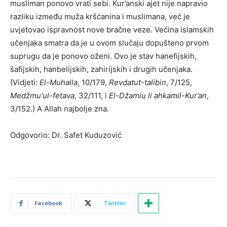
musliman ponovo vrati sebi. Kur’anski ajet nije napravio
razliku između muža kršćanina i muslimana, već je
uvjetovao ispravnost nove bračne veze. Većina islamskih
učenjaka smatra da je u ovom slučaju dopušteno prvom
suprugu da je ponovo oženi. Ovo je stav hanefijskih,
šafijskih, hanbelijskih, zahirijskih i drugih učenjaka.
(Vidjeti:
El-Muhalla
, 10/179,
Revdatut-talibin
, 7/125,
Medžmu'ul-fetava
, 32/111, i
El-Džamiu li ahkamil-Kur’an
,
3/152.) A Allah najbolje zna.
Odgovorio: Dr. Safet Kuduzović
Facebook
Twitter