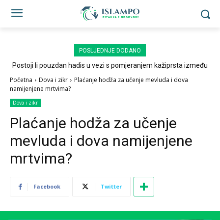
POSLJEDNJE DODANO
Postoji li pouzdan hadis u vezi s pomjeranjem kažiprsta između
sedždi?
Početna
Dova i zikr
Plaćanje hodža za učenje mevluda i dova
namijenjene mrtvima?
Dova i zikr
Plaćanje hodža za učenje
mevluda i dova namijenjene
mrtvima?
Facebook
Twitter