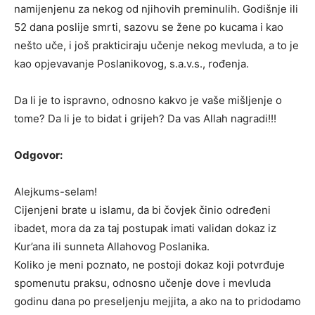
namijenjenu za nekog od njihovih preminulih. Godišnje ili
52 dana poslije smrti, sazovu se žene po kucama i kao
nešto uče, i još prakticiraju učenje nekog mevluda, a to je
kao opjevavanje Poslanikovog, s.a.v.s., rođenja.
Da li je to ispravno, odnosno kakvo je vaše mišljenje o
tome? Da li je to bidat i grijeh? Da vas Allah nagradi!!!
Odgovor:
Alejkums-selam!
Cijenjeni brate u islamu, da bi čovjek činio određeni
ibadet, mora da za taj postupak imati validan dokaz iz
Kur’ana ili sunneta Allahovog Poslanika.
Koliko je meni poznato, ne postoji dokaz koji potvrđuje
spomenutu praksu, odnosno učenje dove i mevluda
godinu dana po preseljenju mejjita, a ako na to pridodamo