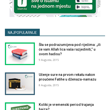
NAJPOPULARNIJE
Šta se podrazumijeva pod riječima: „ili
će vam Allah lica vaša razjediniti,“ u
ovom hadisu?
9 Augusta, 2015
Učenje sure na prvom rekatu nakon
proučene Fatihe u dženaza-namazu
8 Augusta, 2015
Koliki je vremenski period trajanja
hajza?