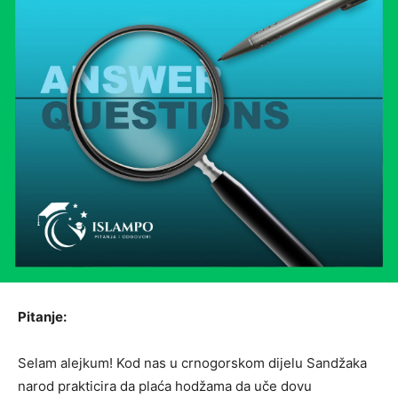
Pitanje:
Selam alejkum! Kod nas u crnogorskom dijelu Sandžaka
narod prakticira da plaća hodžama da uče dovu