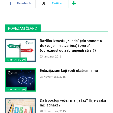
Facebook
Twitter
POVEZANI ČLANCI
Razlika između „zuhda“ (skromnost u
dozvoljenim stvarima) i „vere”
(opreznost od zabranjenih stvar)?
23 Januara, 2016
Islamski odgoj
Entuzijazam koji vodi ekstremizmu
28 Novembra, 2015
Islamski odgoj
Da li postoji veća i manja laž? Ili je svaka
laž jednaka?
28 Novembra, 2015