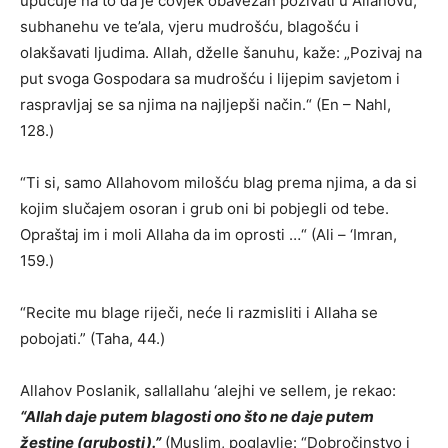
upućuje na to da je čovjek obavezan pozivati u Allahovu,
subhanehu ve te’ala, vjeru mudrošću, blagošću i
olakšavati ljudima. Allah, dželle šanuhu, kaže: „Pozivaj na
put svoga Gospodara sa mudrošću i lijepim savjetom i
raspravljaj se sa njima na najljepši način.“ (En – Nahl,
128.)
“Ti si, samo Allahovom milošću blag prema njima, a da si
kojim slučajem osoran i grub oni bi pobjegli od tebe.
Opraštaj im i moli Allaha da im oprosti …“ (Ali – ‘Imran,
159.)
“Recite mu blage riječi, neće li razmisliti i Allaha se
pobojati.” (Taha, 44.)
Allahov Poslanik, sallallahu ‘alejhi ve sellem, je rekao:
“Allah daje putem blagosti ono što ne daje putem
žestine (grubosti).”
(Muslim, poglavlje: “Dobročinstvo i