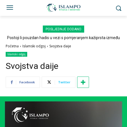
POSLJEDNJE DODANO
Postoji li pouzdan hadis u vezi s pomjeranjem kažiprsta između
sedždi?
Početna
Islamski odgoj
Svojstva daije
Islamski odgoj
Svojstva daije
Facebook
Twitter