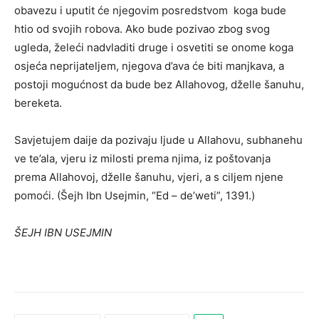
obavezu i uputit će njegovim posredstvom koga bude
htio od svojih robova. Ako bude pozivao zbog svog
ugleda, želeći nadvladiti druge i osvetiti se onome koga
osjeća neprijateljem, njegova d’ava će biti manjkava, a
postoji mogućnost da bude bez Allahovog, dželle šanuhu,
bereketa.
Savjetujem daije da pozivaju ljude u Allahovu, subhanehu
ve te’ala, vjeru iz milosti prema njima, iz poštovanja
prema Allahovoj, dželle šanuhu, vjeri, a s ciljem njene
pomoći. (Šejh Ibn Usejmin, “Ed – de’weti”, 1391.)
ŠEJH IBN USEJMIN