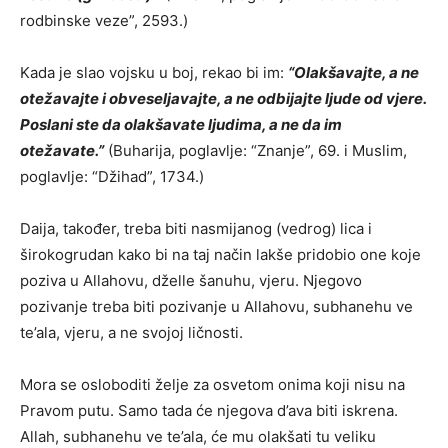
rodbinske veze”, 2593.)
Kada je slao vojsku u boj, rekao bi im:
“Olakšavajte, a ne
otežavajte i obveseljavajte, a ne odbijajte ljude od vjere.
Poslani ste da olakšavate ljudima, a ne da im
otežavate.”
(Buharija, poglavlje: “Znanje”, 69. i Muslim,
poglavlje: “Džihad”, 1734.)
Daija, također, treba biti nasmijanog (vedrog) lica i
širokogrudan kako bi na taj način lakše pridobio one koje
poziva u Allahovu, dželle šanuhu, vjeru. Njegovo
pozivanje treba biti pozivanje u Allahovu, subhanehu ve
te’ala, vjeru, a ne svojoj ličnosti.
Mora se osloboditi želje za osvetom onima koji nisu na
Pravom putu. Samo tada će njegova d’ava biti iskrena.
Allah, subhanehu ve te’ala, će mu olakšati tu veliku