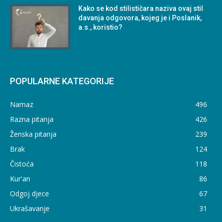
Kako se kod stilističara naziva ovaj stil
davanja odgovora, kojeg je i Poslanik,
a.s., koristio?
POPULARNE KATEGORIJE
Namaz
496
Razna pitanja
426
Ženska pitanja
239
Brak
124
Čistoća
118
Kur'an
86
Odgoj djece
67
Ukrašavanje
31