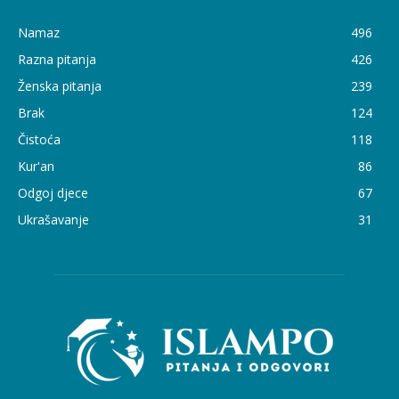
Namaz
496
Razna pitanja
426
Ženska pitanja
239
Brak
124
Čistoća
118
Kur'an
86
Odgoj djece
67
Ukrašavanje
31