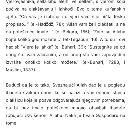
Vjerovjesnika, sallallahu alejhi ve sellem, s vjerom koja
počiva na olakšavanju i lahkoći. Evo o tome kur’anskih
ajeta: “On vas je izabrao i u vjeri vam nije ništa teško
propisao…” (el-Hadždž, 78); “Allah vam želi olakšati, a ne
da poteškoće imate…” (el-Bekara, 185); “Zato se Allaha
bojte koliko god možete…” (et-Tegabun, 16). A tu su i ovi
hadisi: “Vjera je lahka” (el-Buhari, 39); “Sustegnite se od
onog što vam zabranim, a od onog što vam zapovjedim
izvršite onoliko koliko možete.” (el-Buhari, 7288, i
Muslim, 1337)
Budući da je to tako, Sveznajući Allah dao je u pogledu
ibadeta svakom onom ko se nalazi u vanrednom stanju
olakšicu koja je posve odgovarajuća njegovim potrebama,
da bi bez imalo poteškoće mogao obavljati ibadete
robujući Uzvišenom Allahu. Neka je hvala Gospodaru na
tome!