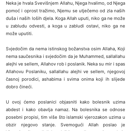
Neka je hvala Svevišnjem Allahu, Njega hvalimo, od Njega
pomoć i oprost tražimo, Njemu se utječemo od zla naših
duša i naših loših djela. Koga Allah uputi, niko ga ne može
u zabludu odvesti, a koga u zabludi ostavi, niko ga ne
može uputiti.
Svjedočim da nema istinskog božanstva osim Allaha, Koji
nema saučesnika i svjedočim da je Muhammed, sallallahu
alejhi ve sellem, Allahov rob i poslanik. Neka su mir i spas
Allahovu Poslaniku, sallallahu alejhi ve sellem, njegovoj
časnoj porodici, ashabima i svima onima koji ih slijede
dobro čineći.
U ovoj ćemo poslanici objasniti kako bolesnik uzima
abdest i kako obavlja namaz. Na bolesnika se odnose
posebni propisi, tim više što islamski vjerozakon uzima u
obzir njegovo stanje. Svemogući Allah poslao je