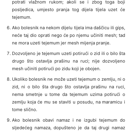
potrati vlažnom rukom; akoli se i zbog toga boji
posljedica, umjesto pranja tog dijela tijela uzet će
tejemum.
Ako bolesnik na nekom dijelu tijela ima daščicu ili gips,
neće taj dio oprati nego će po njemu učiniti mesh; tad
ne mora uzeti tejemum jer mesh mijenja pranje.
Dozvoljeno je tejemum uzeti potirući o zid ili o bilo šta
drugo što ostavlja prašinu na ruci; nije dozvoljeno
mesh učiniti potirući po zidu koji je obojen.
Ukoliko bolesnik ne može uzeti tejemum o zemlju, ni o
zid, ni o bilo šta drugo što ostavlja prašinu na ruci,
nema smetnje u tome da tejemum uzima potirući o
zemlju koja će mu se staviti u posudu, na maramicu i
tome slično.
Ako bolesnik obavi namaz i ne izgubi tejemum do
sljedećeg namaza, dopušteno je da taj drugi namaz