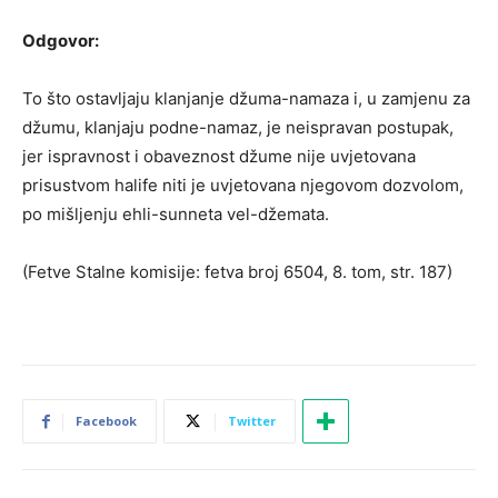
Odgovor:
To što ostavljaju klanjanje džuma-namaza i, u zamjenu za
džumu, klanjaju podne-namaz, je neispravan postupak,
jer ispravnost i obaveznost džume nije uvjetovana
prisustvom halife niti je uvjetovana njegovom dozvolom,
po mišljenju ehli-sunneta vel-džemata.
(Fetve Stalne komisije: fetva broj 6504, 8. tom, str. 187)
Facebook
Twitter