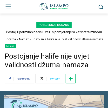
POSLJEDNJE DODANO
Postoji li pouzdan hadis u vezi s pomjeranjem kažiprsta između
sedždi?
Početna
Namaz
Postojanje halife nije uvjet validnosti džuma-namaza
Namaz
Postojanje halife nije uvjet
validnosti džuma-namaza
Facebook
Twitter