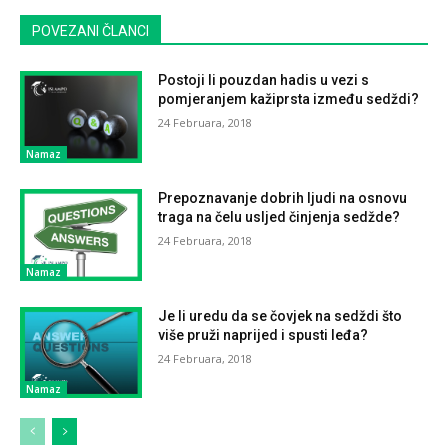
POVEZANI ČLANCI
Postoji li pouzdan hadis u vezi s
pomjeranjem kažiprsta između sedždi?
24 Februara, 2018
Namaz
Prepoznavanje dobrih ljudi na osnovu
traga na čelu usljed činjenja sedžde?
24 Februara, 2018
Namaz
Je li uredu da se čovjek na sedždi što
više pruži naprijed i spusti leđa?
24 Februara, 2018
Namaz