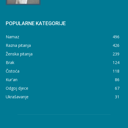
POPULARNE KATEGORIJE
Namaz
496
Razna pitanja
426
Ženska pitanja
239
Brak
124
Čistoća
118
Kur'an
86
Odgoj djece
67
Ukrašavanje
31