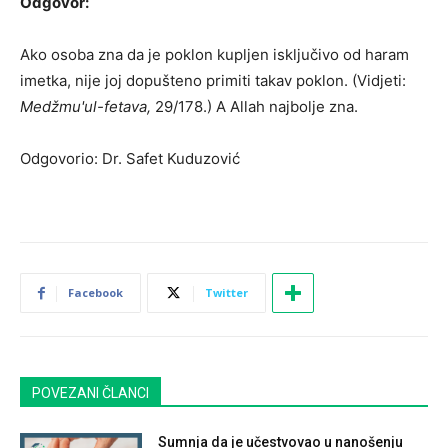
Odgovor:
Ako osoba zna da je poklon kupljen isključivo od haram
imetka, nije joj dopušteno primiti takav poklon. (Vidjeti:
Medžmu'ul-fetava,
29/178.) A Allah najbolje zna.
Odgovorio: Dr. Safet Kuduzović
Facebook
Twitter
POVEZANI ČLANCI
Sumnja da je učestvovao u nanošenju