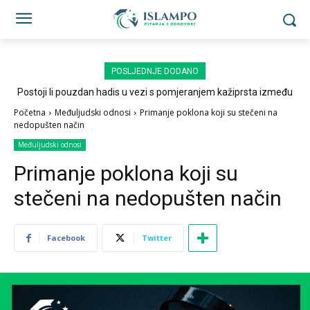
POSLJEDNJE DODANO
Postoji li pouzdan hadis u vezi s pomjeranjem kažiprsta između
sedždi?
Početna
Međuljudski odnosi
Primanje poklona koji su stečeni na
nedopušten način
Međuljudski odnosi
Primanje poklona koji su
stečeni na nedopušten način
Facebook
Twitter