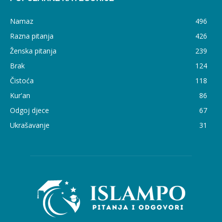
Namaz
496
Razna pitanja
426
Ženska pitanja
239
Brak
124
Čistoća
118
Kur'an
86
Odgoj djece
67
Ukrašavanje
31