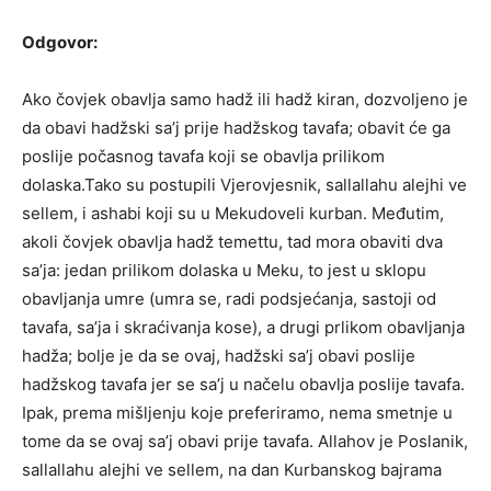
Odgovor:
Ako čovjek obavlja samo hadž ili hadž kiran, dozvoljeno je
da obavi hadžski sa’j prije hadžskog tavafa; obavit će ga
poslije počasnog tavafa koji se obavlja prilikom
dolaska.Tako su postupili Vjerovjesnik, sallallahu alejhi ve
sellem, i ashabi koji su u Mekudoveli kurban. Međutim,
akoli čovjek obavlja hadž temettu, tad mora obaviti dva
sa’ja: jedan prilikom dolaska u Meku, to jest u sklopu
obavljanja umre (umra se, radi podsjećanja, sastoji od
tavafa, sa’ja i skraćivanja kose), a drugi prlikom obavljanja
hadža; bolje je da se ovaj, hadžski sa’j obavi poslije
hadžskog tavafa jer se sa’j u načelu obavlja poslije tavafa.
Ipak, prema mišljenju koje preferiramo, nema smetnje u
tome da se ovaj sa’j obavi prije tavafa. Allahov je Poslanik,
sallallahu alejhi ve sellem, na dan Kurbanskog bajrama