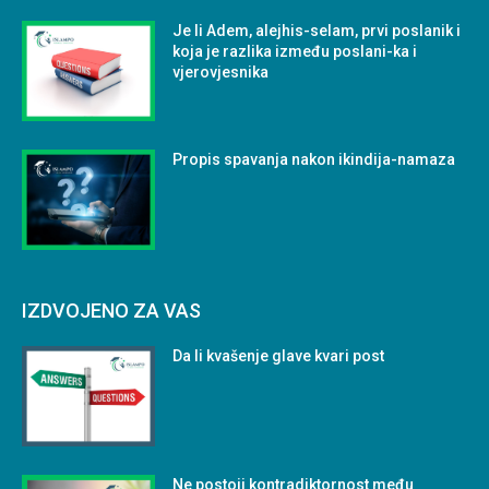
Je li Adem, alejhis-selam, prvi poslanik i
koja je razlika između poslani-ka i
vjerovjesnika
Propis spavanja nakon ikindija-namaza
IZDVOJENO ZA VAS
Da li kvašenje glave kvari post
Ne postoji kontradiktornost među