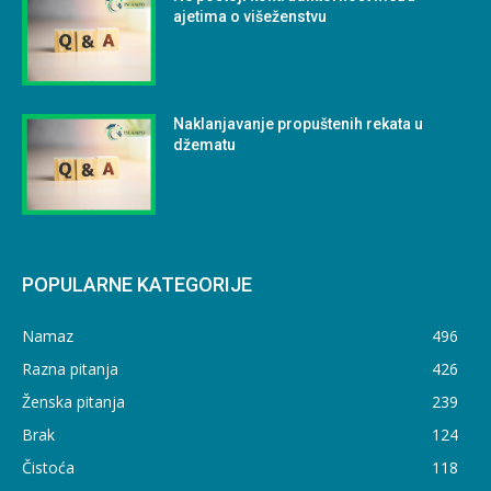
ajetima o višeženstvu
Naklanjavanje propuštenih rekata u
džematu
POPULARNE KATEGORIJE
Namaz
496
Razna pitanja
426
Ženska pitanja
239
Brak
124
Čistoća
118