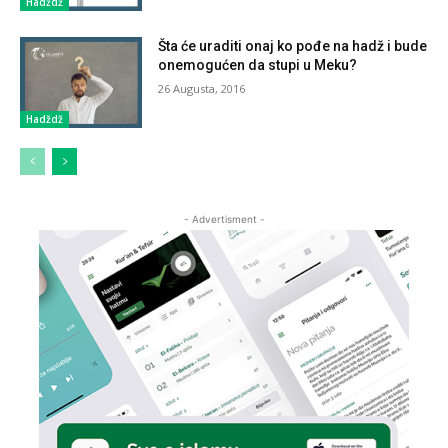
Hadždž
Šta će uraditi onaj ko pođe na hadž i bude
onemogućen da stupi u Meku?
26 Augusta, 2016
Hadždž
- Advertisment -