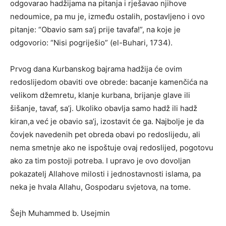
odgovarao hadžijama na pitanja i rješavao njihove
nedoumice, pa mu je, između ostalih, postavljeno i ovo
pitanje: “Obavio sam sa’j prije tavafa!”, na koje je
odgovorio: “Nisi pogriješio” (el-Buhari, 1734).
Prvog dana Kurbanskog bajrama hadžija će ovim
redoslijedom obaviti ove obrede: bacanje kamenčića na
velikom džemretu, klanje kurbana, brijanje glave ili
šišanje, tavaf, sa’j. Ukoliko obavlja samo hadž ili hadž
kiran,a već je obavio sa’j, izostavit će ga. Najbolje je da
čovjek navedenih pet obreda obavi po redoslijedu, ali
nema smetnje ako ne ispoštuje ovaj redoslijed, pogotovu
ako za tim postoji potreba. I upravo je ovo dovoljan
pokazatelj Allahove milosti i jednostavnosti islama, pa
neka je hvala Allahu, Gospodaru svjetova, na tome.
Šejh Muhammed b. Usejmin