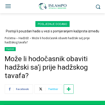
POSLJEDNJE DODANO
Postoji li pouzdan hadis u vezi s pomjeranjem kažiprsta između
sedždi?
Početna
Hadždž
Može li hodočasnik obaviti hadžski sa’j prije
hadžskog tavafa?
Hadždž
Može li hodočasnik obaviti
hadžski sa’j prije hadžskog
tavafa?
Facebook
Twitter