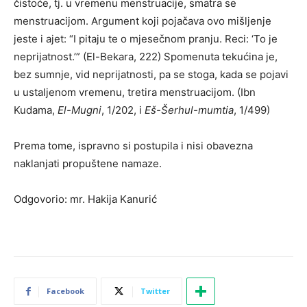
čistoće, tj. u vremenu menstruacije, smatra se
menstruacijom. Argument koji pojačava ovo mišljenje
jeste i ajet: “I pitaju te o mjesečnom pranju. Reci: ‘To je
neprijatnost.’” (El-Bekara, 222) Spomenuta tekućina je,
bez sumnje, vid neprijatnosti, pa se stoga, kada se pojavi
u ustaljenom vremenu, tretira menstruacijom. (Ibn
Kudama,
El-Mugni
, 1/202, i
Eš-Šerhul-mumtia
, 1/499)
Prema tome, ispravno si postupila i nisi obavezna
naklanjati propuštene namaze.
Odgovorio: mr. Hakija Kanurić
Facebook
Twitter