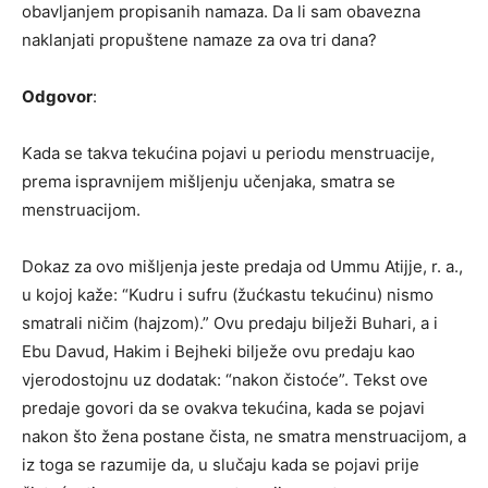
obavljanjem propisanih namaza. Da li sam obavezna
naklanjati propuštene namaze za ova tri dana?
Odgovor
:
Kada se takva tekućina pojavi u periodu menstruacije,
prema ispravnijem mišljenju učenjaka, smatra se
menstruacijom.
Dokaz za ovo mišljenja jeste predaja od Ummu Atijje, r. a.,
u kojoj kaže: “Kudru i sufru (žućkastu tekućinu) nismo
smatrali ničim (hajzom).” Ovu predaju bilježi Buhari, a i
Ebu Davud, Hakim i Bejheki bilježe ovu predaju kao
vjerodostojnu uz dodatak: “nakon čistoće”. Tekst ove
predaje govori da se ovakva tekućina, kada se pojavi
nakon što žena postane čista, ne smatra menstruacijom, a
iz toga se razumije da, u slučaju kada se pojavi prije