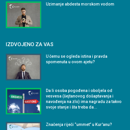
Uzimanje abdesta morskom vodom
IZDVOJENO ZA VAS
U čemu se ogleda istina i pravda
spomenuta u ovom ajetu?
Da li osoba pogođena i oboljela od
vesvesa (šejtanovog došaptavanja i
navođenja na zlo) ima nagradu za takvo
svoje stanje i šta treba da...
Značenja riječi “ummet” u Kur'anu?