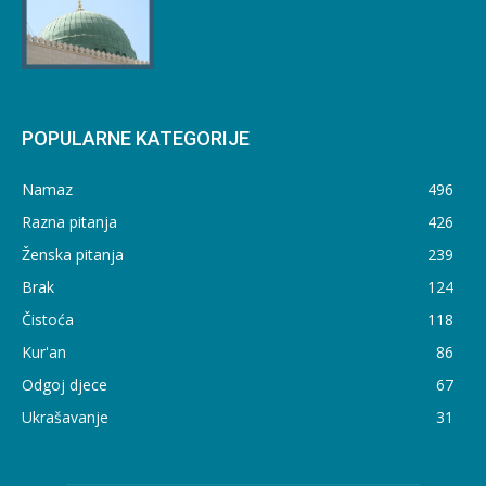
POPULARNE KATEGORIJE
Namaz
496
Razna pitanja
426
Ženska pitanja
239
Brak
124
Čistoća
118
Kur'an
86
Odgoj djece
67
Ukrašavanje
31