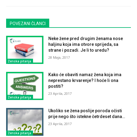
POVEZANI ČLANCI
Neke žene pred drugim ženama nose
haljinu koja ima otvore sprijeda, sa
strane i pozadi. Je li to uredu?
28 Maja, 2017
Ženska pitanja
Kako će obaviti namaz žena koja ima
neprestano krvarenje? I hoće li ona
postiti?
23 Aprila, 2017
Ženska pitanja
Ukoliko se žena poslije poroda očisti
prije nego što istekne četrdeset dana…
23 Aprila, 2017
Ženska pitanja