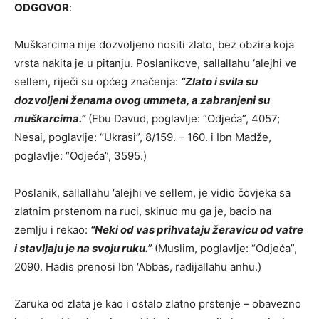
ODGOVOR
:
Muškarcima nije dozvoljeno nositi zlato, bez obzira koja
vrsta nakita je u pitanju. Poslanikove, sallallahu ‘alejhi ve
sellem, riječi su općeg značenja:
“Zlato i svila su
dozvoljeni ženama ovog ummeta, a zabranjeni su
muškarcima.”
(Ebu Davud, poglavlje: “Odjeća”, 4057;
Nesai, poglavlje: “Ukrasi”, 8/159. – 160. i Ibn Madže,
poglavlje: “Odjeća”, 3595.)
Poslanik, sallallahu ‘alejhi ve sellem, je vidio čovjeka sa
zlatnim prstenom na ruci, skinuo mu ga je, bacio na
zemlju i rekao:
“Neki od vas prihvataju žeravicu od vatre
i stavljaju je na svoju ruku.”
(Muslim, poglavlje: “Odjeća”,
2090. Hadis prenosi Ibn ‘Abbas, radijallahu anhu.)
Zaruka od zlata je kao i ostalo zlatno prstenje – obavezno