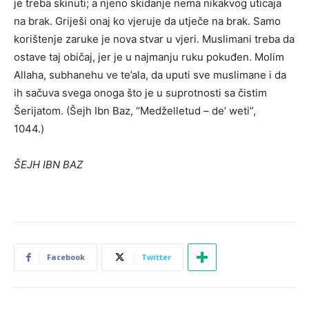
je treba skinuti; a njeno skidanje nema nikakvog uticaja
na brak. Griješi onaj ko vjeruje da utječe na brak. Samo
korištenje zaruke je nova stvar u vjeri. Muslimani treba da
ostave taj običaj, jer je u najmanju ruku pokuđen. Molim
Allaha, subhanehu ve te’ala, da uputi sve muslimane i da
ih sačuva svega onoga što je u suprotnosti sa čistim
Šerijatom. (Šejh Ibn Baz, “Medželletud – de’ weti”,
1044.)
ŠEJH IBN BAZ
Facebook
Twitter