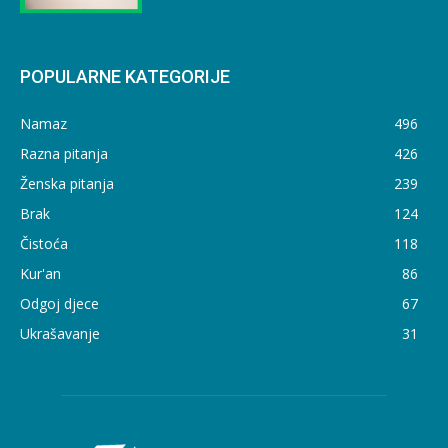
POPULARNE KATEGORIJE
Namaz
496
Razna pitanja
426
Ženska pitanja
239
Brak
124
Čistoća
118
Kur'an
86
Odgoj djece
67
Ukrašavanje
31