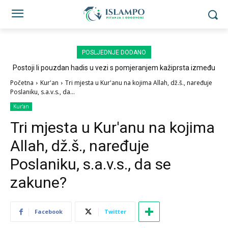
POSLJEDNJE DODANO
Postoji li pouzdan hadis u vezi s pomjeranjem kažiprsta između
sedždi?
Početna
Kur'an
Tri mjesta u Kur'anu na kojima Allah, dž.š., naređuje
Poslaniku, s.a.v.s., da...
Kur'an
Tri mjesta u Kur'anu na kojima
Allah, dž.š., naređuje
Poslaniku, s.a.v.s., da se
zakune?
Facebook
Twitter