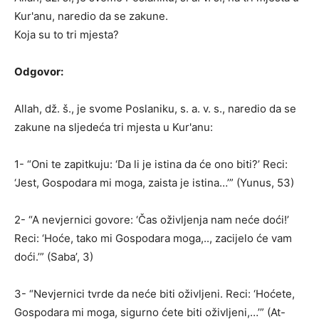
Kur'anu, naredio da se zakune.
Koja su to tri mjesta?
Odgovor:
Allah, dž. š., je svome Poslaniku, s. a. v. s., naredio da se
zakune na sljedeća tri mjesta u Kur'anu:
1- “Oni te zapitkuju: ‘Da li je istina da će ono biti?’ Reci:
‘Jest, Gospodara mi moga, zaista je istina…’” (Yunus, 53)
2- “A nevjernici govore: ‘Čas oživljenja nam neće doći!’
Reci: ‘Hoće, tako mi Gospodara moga,.., zacijelo će vam
doći.’” (Saba’, 3)
3- “Nevjernici tvrde da neće biti oživljeni. Reci: ‘Hoćete,
Gospodara mi moga, sigurno ćete biti oživljeni,…’” (At-