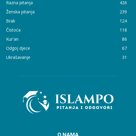
Razna pitanja
426
Ženska pitanja
239
Brak
124
Čistoća
118
Kur'an
86
Odgoj djece
67
Ukrašavanje
31
O NAMA