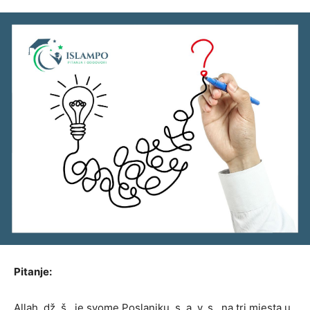
Pitanje:
Allah, dž. š., je svome Poslaniku, s. a. v. s., na tri mjesta u