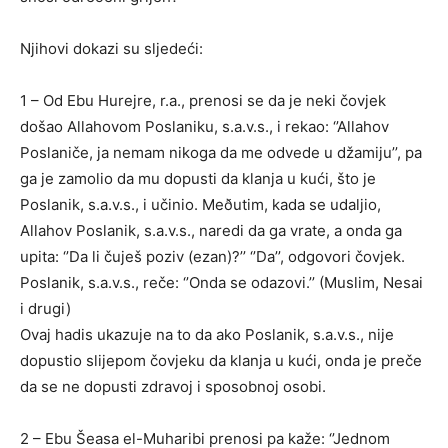
Njihovi dokazi su sljedeći:
1 – Od Ebu Hurejre, r.a., prenosi se da je neki čovjek
došao Allahovom Poslaniku, s.a.v.s., i rekao: ‘’Allahov
Poslaniče, ja nemam nikoga da me odvede u džamiju’’, pa
ga je zamolio da mu dopusti da klanja u kući, što je
Poslanik, s.a.v.s., i učinio. Meðutim, kada se udaljio,
Allahov Poslanik, s.a.v.s., naredi da ga vrate, a onda ga
upita: ‘’Da li čuješ poziv (ezan)?’’ ‘’Da’’, odgovori čovjek.
Poslanik, s.a.v.s., reče: ‘’Onda se odazovi.’’ (Muslim, Nesai
i drugi)
Ovaj hadis ukazuje na to da ako Poslanik, s.a.v.s., nije
dopustio slijepom čovjeku da klanja u kući, onda je preče
da se ne dopusti zdravoj i sposobnoj osobi.
2 – Ebu Šeasa el-Muharibi prenosi pa kaže: ‘’Jednom