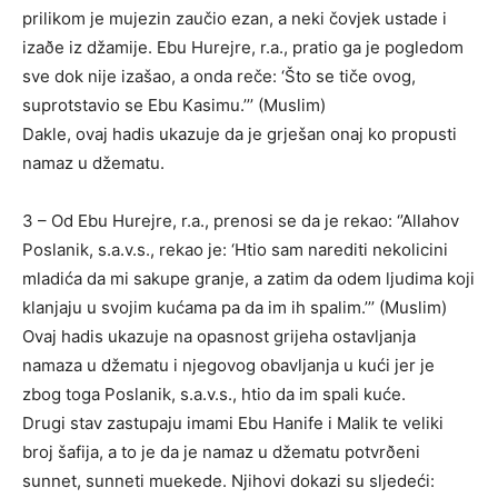
prilikom je mujezin zaučio ezan, a neki čovjek ustade i
izaðe iz džamije. Ebu Hurejre, r.a., pratio ga je pogledom
sve dok nije izašao, a onda reče: ‘Što se tiče ovog,
suprotstavio se Ebu Kasimu.’’’ (Muslim)
Dakle, ovaj hadis ukazuje da je grješan onaj ko propusti
namaz u džematu.
3 – Od Ebu Hurejre, r.a., prenosi se da je rekao: ‘’Allahov
Poslanik, s.a.v.s., rekao je: ‘Htio sam narediti nekolicini
mladića da mi sakupe granje, a zatim da odem ljudima koji
klanjaju u svojim kućama pa da im ih spalim.’’’ (Muslim)
Ovaj hadis ukazuje na opasnost grijeha ostavljanja
namaza u džematu i njegovog obavljanja u kući jer je
zbog toga Poslanik, s.a.v.s., htio da im spali kuće.
Drugi stav zastupaju imami Ebu Hanife i Malik te veliki
broj šafija, a to je da je namaz u džematu potvrðeni
sunnet, sunneti muekede. Njihovi dokazi su sljedeći: