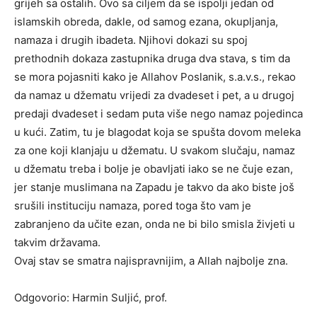
grijeh sa ostalih. Ovo sa ciljem da se ispolji jedan od
islamskih obreda, dakle, od samog ezana, okupljanja,
namaza i drugih ibadeta. Njihovi dokazi su spoj
prethodnih dokaza zastupnika druga dva stava, s tim da
se mora pojasniti kako je Allahov Poslanik, s.a.v.s., rekao
da namaz u džematu vrijedi za dvadeset i pet, a u drugoj
predaji dvadeset i sedam puta više nego namaz pojedinca
u kući. Zatim, tu je blagodat koja se spušta dovom meleka
za one koji klanjaju u džematu. U svakom slučaju, namaz
u džematu treba i bolje je obavljati iako se ne čuje ezan,
jer stanje muslimana na Zapadu je takvo da ako biste još
srušili instituciju namaza, pored toga što vam je
zabranjeno da učite ezan, onda ne bi bilo smisla živjeti u
takvim državama.
Ovaj stav se smatra najispravnijim, a Allah najbolje zna.
Odgovorio: Harmin Suljić, prof.