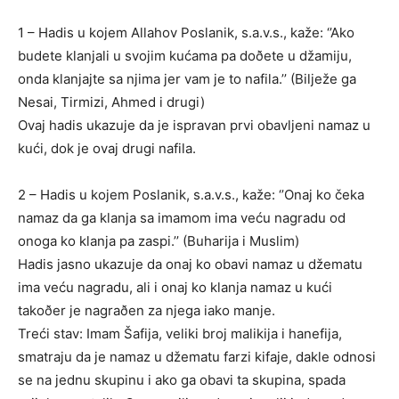
1 – Hadis u kojem Allahov Poslanik, s.a.v.s., kaže: ‘’Ako
budete klanjali u svojim kućama pa doðete u džamiju,
onda klanjajte sa njima jer vam je to nafila.’’ (Bilježe ga
Nesai, Tirmizi, Ahmed i drugi)
Ovaj hadis ukazuje da je ispravan prvi obavljeni namaz u
kući, dok je ovaj drugi nafila.
2 – Hadis u kojem Poslanik, s.a.v.s., kaže: ‘’Onaj ko čeka
namaz da ga klanja sa imamom ima veću nagradu od
onoga ko klanja pa zaspi.’’ (Buharija i Muslim)
Hadis jasno ukazuje da onaj ko obavi namaz u džematu
ima veću nagradu, ali i onaj ko klanja namaz u kući
takoðer je nagraðen za njega iako manje.
Treći stav: Imam Šafija, veliki broj malikija i hanefija,
smatraju da je namaz u džematu farzi kifaje, dakle odnosi
se na jednu skupinu i ako ga obavi ta skupina, spada