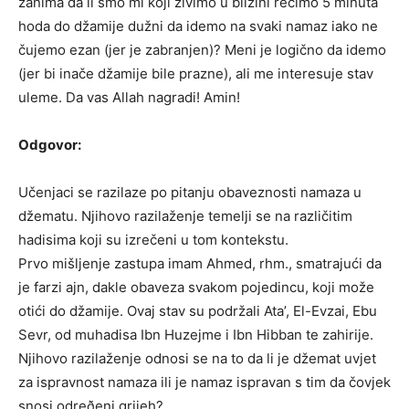
zanima da li smo mi koji živimo u blizini recimo 5 minuta
hoda do džamije dužni da idemo na svaki namaz iako ne
čujemo ezan (jer je zabranjen)? Meni je logično da idemo
(jer bi inače džamije bile prazne), ali me interesuje stav
uleme. Da vas Allah nagradi! Amin!
Odgovor:
Učenjaci se razilaze po pitanju obaveznosti namaza u
džematu. Njihovo razilaženje temelji se na različitim
hadisima koji su izrečeni u tom kontekstu.
Prvo mišljenje zastupa imam Ahmed, rhm., smatrajući da
je farzi ajn, dakle obaveza svakom pojedincu, koji može
otići do džamije. Ovaj stav su podržali Ata’, El-Evzai, Ebu
Sevr, od muhadisa Ibn Huzejme i Ibn Hibban te zahirije.
Njihovo razilaženje odnosi se na to da li je džemat uvjet
za ispravnost namaza ili je namaz ispravan s tim da čovjek
snosi odreðeni grijeh?