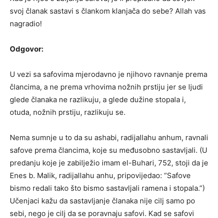
svoj članak sastavi s člankom klanjača do sebe? Allah vas
nagradio!
Odgovor:
U vezi sa safovima mjerodavno je njihovo ravnanje prema
člancima, a ne prema vrhovima nožnih prstiju jer se ljudi
glede članaka ne razlikuju, a glede dužine stopala i,
otuda, nožnih prstiju, razlikuju se.
Nema sumnje u to da su ashabi, radijallahu anhum, ravnali
safove prema člancima, koje su međusobno sastavljali. (U
predanju koje je zabilježio imam el-Buhari, 752, stoji da je
Enes b. Malik, radijallahu anhu, pripovijedao: “Safove
bismo redali tako što bismo sastavljali ramena i stopala.”)
Učenjaci kažu da sastavljanje članaka nije cilj samo po
sebi, nego je cilj da se poravnaju safovi. Kad se safovi