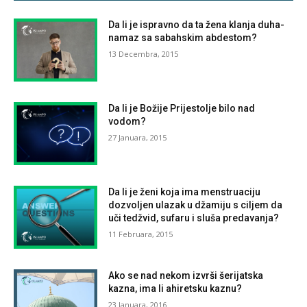
Da li je ispravno da ta žena klanja duha-
namaz sa sabahskim abdestom?
13 Decembra, 2015
Da li je Božije Prijestolje bilo nad
vodom?
27 Januara, 2015
Da li je ženi koja ima menstruaciju
dozvoljen ulazak u džamiju s ciljem da
uči tedžvid, sufaru i sluša predavanja?
11 Februara, 2015
Ako se nad nekom izvrši šerijatska
kazna, ima li ahiretsku kaznu?
23 Januara, 2016