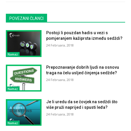
POVEZANI ČLANCI
Postoji li pouzdan hadis u vezi s
pomjeranjem kažiprsta između sedždi?
24 Februara, 2018
Namaz
Prepoznavanje dobrih ljudi na osnovu
traga na čelu usljed činjenja sedžde?
24 Februara, 2018
Namaz
Je li uredu da se čovjek na sedždi što
više pruži naprijed i spusti leđa?
24 Februara, 2018
Namaz