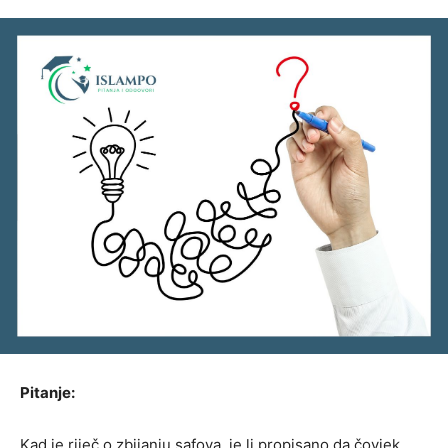
Pitanje:
Kad je riječ o zbijanju safova, je li propisano da čovjek