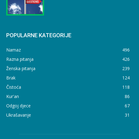
POPULARNE KATEGORIJE
Namaz
496
Razna pitanja
426
Ženska pitanja
239
Brak
124
Čistoća
118
Kur'an
86
Odgoj djece
67
Ukrašavanje
31