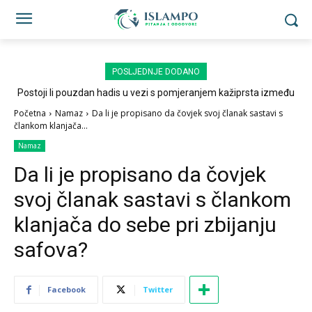
POSLJEDNJE DODANO
Postoji li pouzdan hadis u vezi s pomjeranjem kažiprsta između
sedždi?
Početna
Namaz
Da li je propisano da čovjek svoj članak sastavi s
člankom klanjača...
Namaz
Da li je propisano da čovjek
svoj članak sastavi s člankom
klanjača do sebe pri zbijanju
safova?
Facebook
Twitter