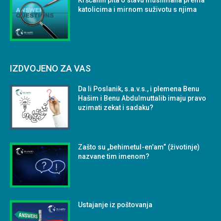
Kršćanin pita o stavu muslimana prema
katolicima i mirnom suživotu s njima
IZDVOJENO ZA VAS
Da li Poslanik, s.a.v.s., i plemena Benu
Hašim i Benu Abdulmuttalib imaju pravo
uzimati zekat i sadaku?
Zašto su „behimetul-en'am“ (životinje)
nazvane tim imenom?
Ustajanje iz poštovanja