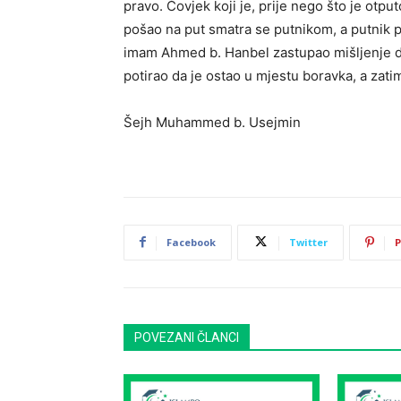
pravo. Čovjek koji je, prije nego što je otp
pošao na put smatra se putnikom, a putnik po
imam Ahmed b. Hanbel zastupao mišljenje da ć
potirao da je ostao u mjestu boravka, a zatim
Šejh Muhammed b. Usejmin
Facebook
Twitter
P
POVEZANI ČLANCI