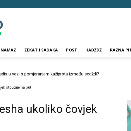
NAMAZ
ZEKAT I SADAKA
POST
HADŽDŽ
RAZNA PI
hadis u vezi s pomjeranjem kažiprsta između sedždi?
jek otputuje na put
mesha ukoliko čovjek