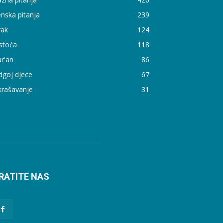
nska pitanja
239
rak
124
stoća
118
r'an
86
dgoj djece
67
krašavanje
31
RATITE NAS