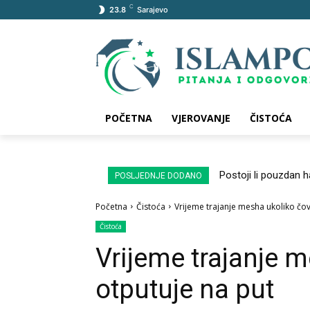
C
23.8
Sarajevo
POČETNA
VJEROVANJE
ČISTOĆA
Postoji li pouzdan 
POSLJEDNJE DODANO
Početna
Čistoća
Vrijeme trajanje mesha ukoliko čov
Čistoća
Vrijeme trajanje 
otputuje na put