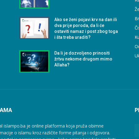
Že
B
Ako se ženi pojavi krv na dan ili
dva prije poroda, da li će
Či
ostaviti namaz i post zbog toga
Ku
i šta treba uraditi?
O
Da li je dozvoljeno prinositi
U
žrtvu nekome drugom mimo
Allaha?
NAMA
P
al islampo.ba je online platforma koja pruža obimne
rmacije o islamu kroz različite forme pitanja i odgovora.