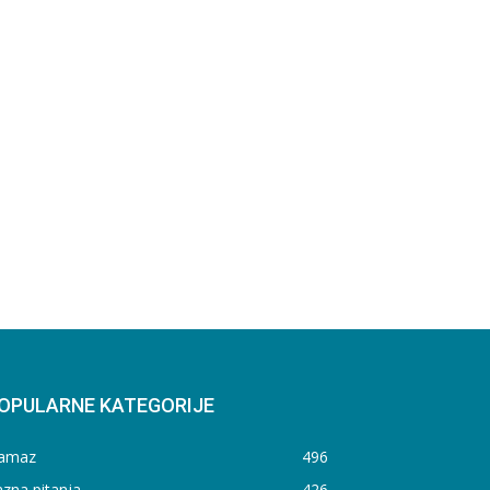
OPULARNE KATEGORIJE
amaz
496
zna pitanja
426