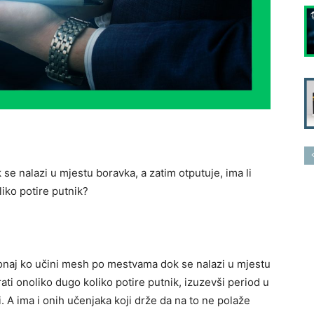
e nalazi u mjestu boravka, a zatim otputuje, ima li
iko potire putnik?
onaj ko učini mesh po mestvama dok se nalazi u mjestu
ati onoliko dugo koliko potire putnik, izuzevši period u
. A ima i onih učenjaka koji drže da na to ne polaže