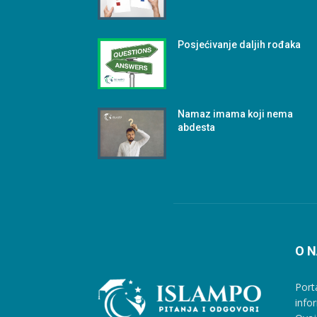
Posjećivanje daljih rođaka
Namaz imama koji nema
abdesta
O 
Port
info