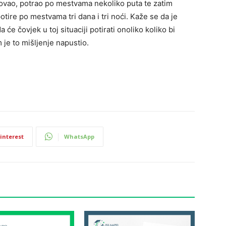
utovao, potrao po mestvama nekoliko puta te zatim
tire po mestvama tri dana i tri noći. Kaže se da je
e čovjek u toj situaciji potirati onoliko koliko bi
 je to mišljenje napustio.
interest
WhatsApp