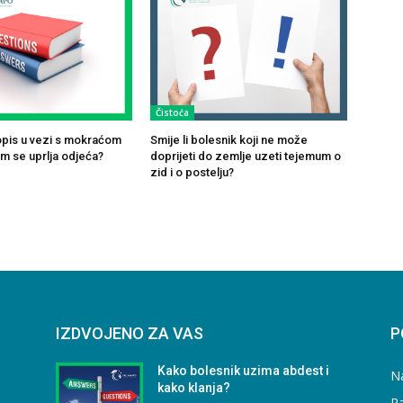
Čistoća
opis u vezi s mokraćom
Smije li bolesnik koji ne može
om se uprlja odjeća?
doprijeti do zemlje uzeti tejemum o
zid i o postelju?
IZDVOJENO ZA VAS
P
Kako bolesnik uzima abdest i
N
kako klanja?
Ra