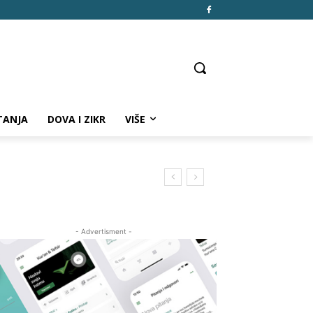
TANJA
DOVA I ZIKR
VIŠE
- Advertisment -