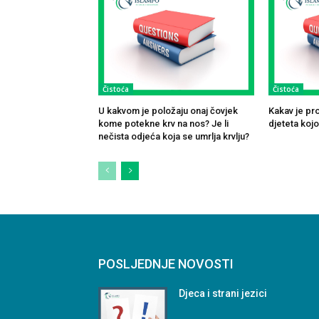
Čistoća
Čistoća
U kakvom je položaju onaj čovjek
Kakav je pr
kome potekne krv na nos? Je li
djeteta koj
nečista odjeća koja se umrlja krvlju?
POSLJEDNJE NOVOSTI
Djeca i strani jezici