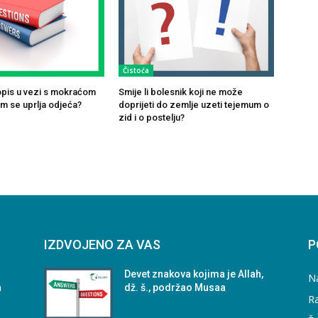
Čistoća
opis u vezi s mokraćom
Smije li bolesnik koji ne može
om se uprlja odjeća?
doprijeti do zemlje uzeti tejemum o
zid i o postelju?
IZDVOJENO ZA VAS
P
Devet znakova kojima je Allah,
N
a
dž. š., podržao Musaa
Ra