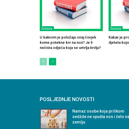
Čistoća
Čistoća
U kakvom je položaju onaj čovjek
Kakav je pr
kome potekne krv na nos? Je li
djeteta koj
nečista odjeća koja se umrlja krvlju?
POSLJEDNJE NOVOSTI
Namaz osobe koja prilikom
sedžde ne spušta nos i čelo n
zemlju