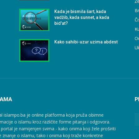
Že
B
Kada je bismila šart, kada
vadžib, kada sunnet, a kada
Či
bid'at?
Ku
O
Kako sahibi-uzur uzima abdest
U
NAMA
P
al islampo.ba je online platforma koja pruža obimne
rmacije o islamu kroz različite forme pitanja i odgovora.
 portal je namijenjen svima - kako onima koji žele proširiti
e znanje o islamu, tako i onima koji traže konkretne