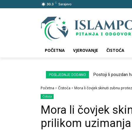
C
30.3
Sarajevo
POČETNA
VJEROVANJE
ČISTOĆA
Postoji li pouzdan 
POSLJEDNJE DODANO
Početna
Čistoća
Mora li čovjek skinuti zubnu prote
Čistoća
Mora li čovjek ski
prilikom uzimanja