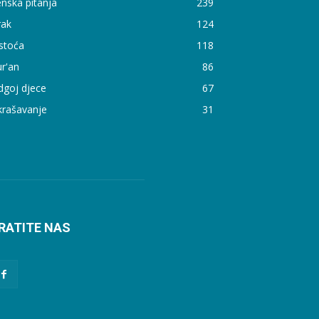
nska pitanja
239
rak
124
stoća
118
r'an
86
dgoj djece
67
krašavanje
31
RATITE NAS