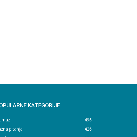
OPULARNE KATEGORIJE
amaz
496
zna pitanja
426