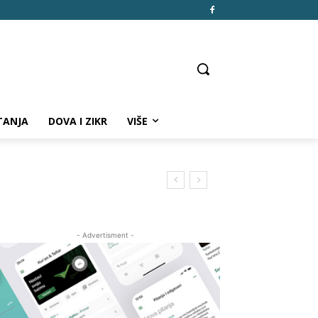
TANJA
DOVA I ZIKR
VIŠE
- Advertisment -