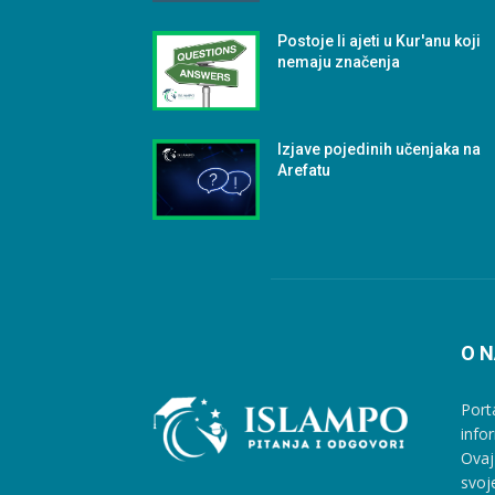
Postoje li ajeti u Kur'anu koji
nemaju značenja
Izjave pojedinih učenjaka na
Arefatu
O 
Port
info
Ovaj
svoj