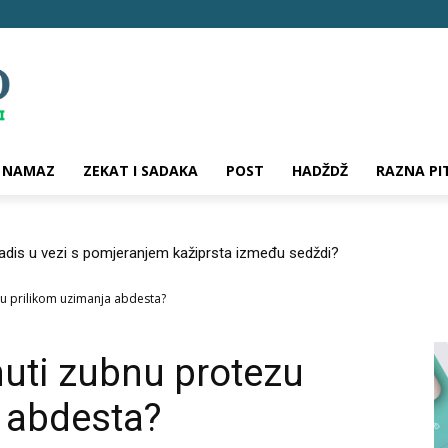
NAMAZ
ZEKAT I SADAKA
POST
HADŽDŽ
RAZNA PI
hadis u vezi s pomjeranjem kažiprsta između sedždi?
zu prilikom uzimanja abdesta?
nuti zubnu protezu
 abdesta?