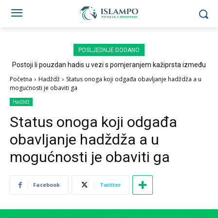
POSLJEDNJE DODANO
Postoji li pouzdan hadis u vezi s pomjeranjem kažiprsta između
sedždi?
Početna
Hadždž
Status onoga koji odgađa obavljanje hadždža a u
mogućnosti je obaviti ga
Hadždž
Status onoga koji odgađa
obavljanje hadždža a u
mogućnosti je obaviti ga
Facebook
Twitter