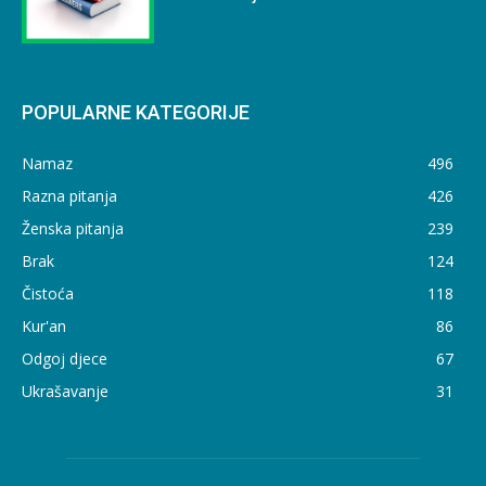
POPULARNE KATEGORIJE
Namaz
496
Razna pitanja
426
Ženska pitanja
239
Brak
124
Čistoća
118
Kur'an
86
Odgoj djece
67
Ukrašavanje
31