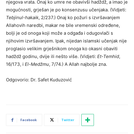
njegova vrata. Onaj ko umre ne obavivši hadždž, a imao je
mogućnosti, grješan je po konsenzusu učenjaka. (Vidjeti:
Tebjinul-hakaik
, 2/237.) Onaj ko požuri s izvršavanjem
Allahovih naredbi, makar ne bile vremenski određene,
bolji je od onoga koji može a odgađa i odugovlači s
njihovim izvršavanjem. Ipak, nijedan islamski učenjak nije
proglasio velikim grješnikom onoga ko okasni obaviti
hadždž godinu, dvije ili nešto više. (Vidjeti:
Et-Temhid
,
16/173, i
El-Medžmu
, 7/74.) A Allah najbolje zna.
Odgovorio: Dr. Safet Kuduzović
Facebook
Twitter