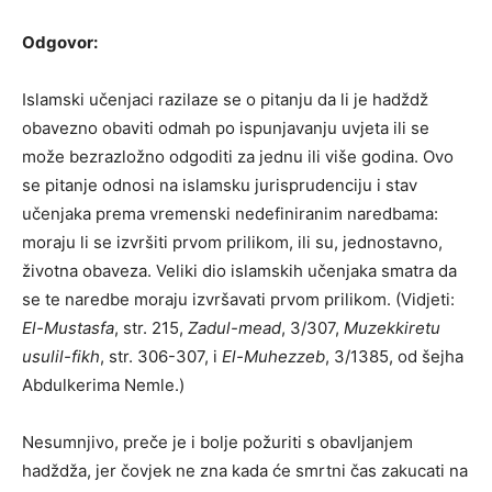
Odgovor:
Islamski učenjaci razilaze se o pitanju da li je hadždž
obavezno obaviti odmah po ispunjavanju uvjeta ili se
može bezrazložno odgoditi za jednu ili više godina. Ovo
se pitanje odnosi na islamsku jurisprudenciju i stav
učenjaka prema vremenski nedefiniranim naredbama:
moraju li se izvršiti prvom prilikom, ili su, jednostavno,
životna obaveza. Veliki dio islamskih učenjaka smatra da
se te naredbe moraju izvršavati prvom prilikom. (Vidjeti:
El-Mustasfa
, str. 215,
Zadul-mead
, 3/307,
Muzekkiretu
usulil-fikh
, str. 306-307, i
El-Muhezzeb
, 3/1385, od šejha
Abdulkerima Nemle.)
Nesumnjivo, preče je i bolje požuriti s obavljanjem
hadždža, jer čovjek ne zna kada će smrtni čas zakucati na