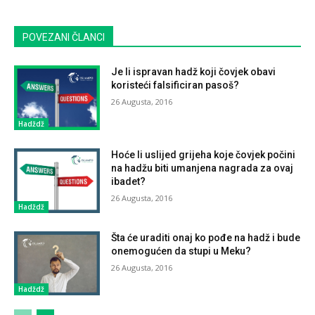
POVEZANI ČLANCI
Je li ispravan hadž koji čovjek obavi
koristeći falsificiran pasoš?
26 Augusta, 2016
Hadždž
Hoće li uslijed grijeha koje čovjek počini
na hadžu biti umanjena nagrada za ovaj
ibadet?
26 Augusta, 2016
Hadždž
Šta će uraditi onaj ko pođe na hadž i bude
onemogućen da stupi u Meku?
26 Augusta, 2016
Hadždž