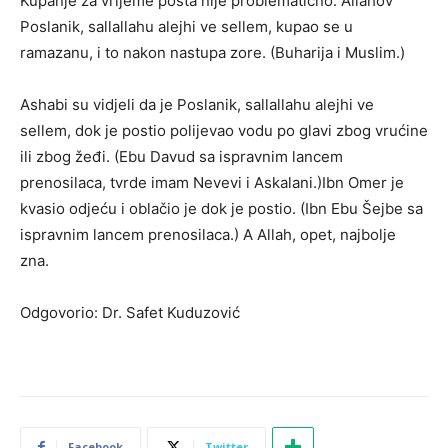
Kupanje za vrijeme posta nije problematično. Allahov
Poslanik, sallallahu alejhi ve sellem, kupao se u
ramazanu, i to nakon nastupa zore. (Buharija i Muslim.)
Ashabi su vidjeli da je Poslanik, sallallahu alejhi ve
sellem, dok je postio polijevao vodu po glavi zbog vrućine
ili zbog žeđi. (Ebu Davud sa ispravnim lancem
prenosilaca, tvrde imam Nevevi i Askalani.)Ibn Omer je
kvasio odjeću i oblačio je dok je postio. (Ibn Ebu Šejbe sa
ispravnim lancem prenosilaca.) A Allah, opet, najbolje
zna.
Odgovorio: Dr. Safet Kuduzović
Facebook
Twitter