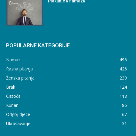
Plakanje u namazu
POPULARNE KATEGORIJE
Namaz
496
Razna pitanja
426
Ženska pitanja
239
Brak
124
Čistoća
118
Kur'an
86
Odgoj djece
67
Ukrašavanje
31