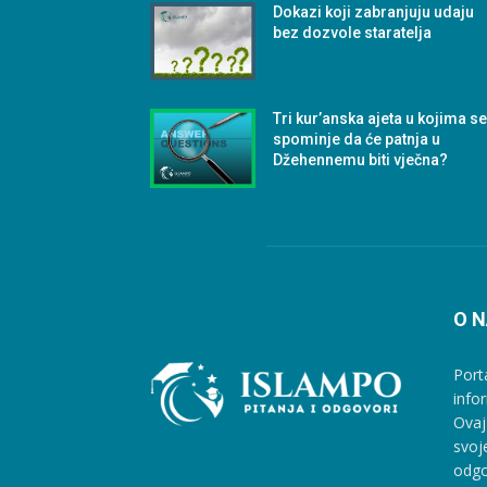
Dokazi koji zabranjuju udaju
bez dozvole staratelja
Tri kur’anska ajeta u kojima s
spominje da će patnja u
Džehennemu biti vječna?
O 
Port
info
Ovaj
svoj
odgo