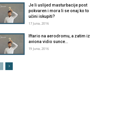
Je li uslijed masturbacije post
pokvaren i mora li se onaj ko to
učini iskupiti?
17 Juna, 2016
Iftario na aerodromu, a zatim iz
aviona vidio sunce…
19 Juna, 2016