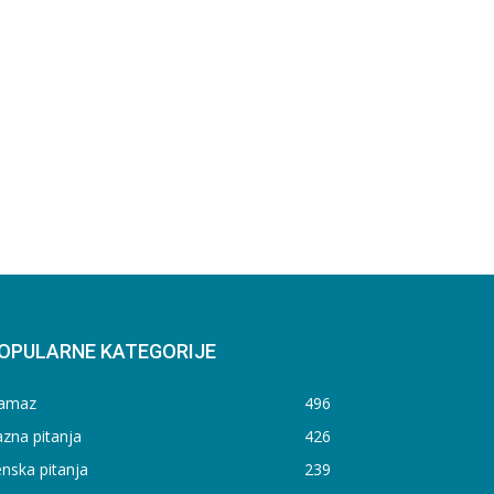
OPULARNE KATEGORIJE
amaz
496
zna pitanja
426
nska pitanja
239