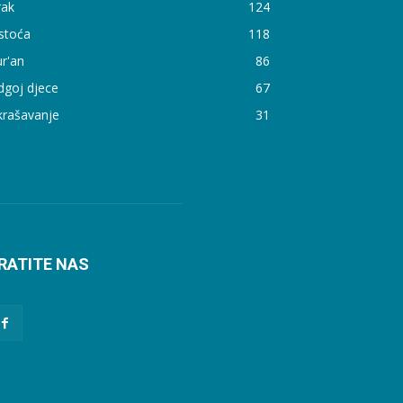
rak
124
stoća
118
r'an
86
dgoj djece
67
krašavanje
31
RATITE NAS