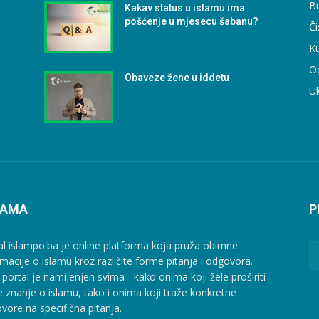
B
Kakav status u islamu ima
pošćenje u mjesecu šabanu?
Či
Ku
O
e
Obaveze žene u iddetu
U
NAMA
P
al islampo.ba je online platforma koja pruža obimne
rmacije o islamu kroz različite forme pitanja i odgovora.
 portal je namijenjen svima - kako onima koji žele proširiti
e znanje o islamu, tako i onima koji traže konkretne
vore na specifična pitanja.