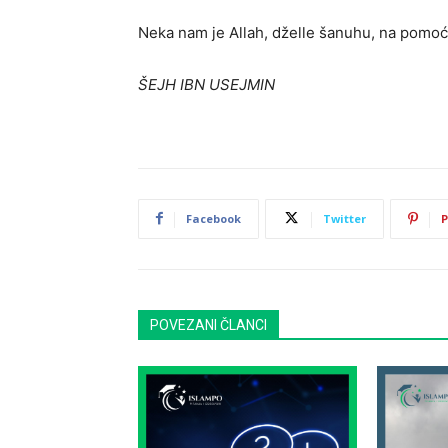
Neka nam je Allah, dželle šanuhu, na pomoći.
ŠEJH IBN USEJMIN
Facebook
Twitter
P
POVEZANI ČLANCI