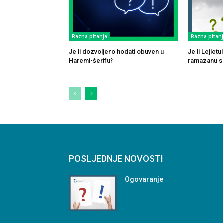
Razna pitanja
Razna pitan
Je li dozvoljeno hodati obuven u
Je li Lejlet
Haremi-šerifu?
ramazanu sm
POSLJEDNJE NOVOSTI
Ogovaranje