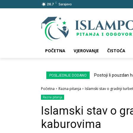
C
26.7
Sarajevo
POČETNA
VJEROVANJE
ČISTOĆA
Postoji li pouzdan 
POSLJEDNJE DODANO
Početna
Razna pitanja
Islamski stav o gradnji turb
Razna pitanja
Islamski stav o gr
kaburovima