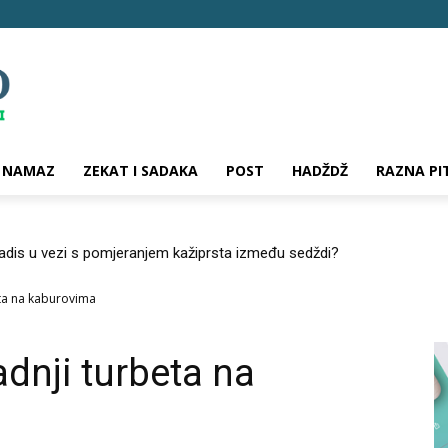
NAMAZ
ZEKAT I SADAKA
POST
HADŽDŽ
RAZNA PI
hadis u vezi s pomjeranjem kažiprsta između sedždi?
eta na kaburovima
adnji turbeta na