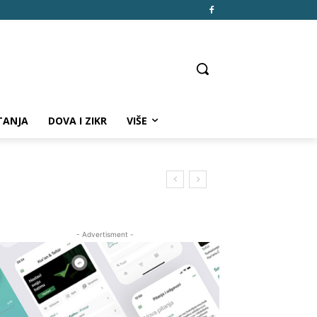
TANJA
DOVA I ZIKR
VIŠE
- Advertisment -