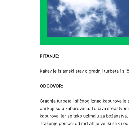
PITANJE
:
Kakav je islamski stav o gradnji turbeta i s
ODGOVOR
:
Gradnja turbeta i sličnog iznad kaburova je s
oni koji su u kaburovima. To biva sredstvom 
kaburova, jer se tako uzimaju za božanstva, 
Traženje pomoći od mrtvih je veliki širk i o