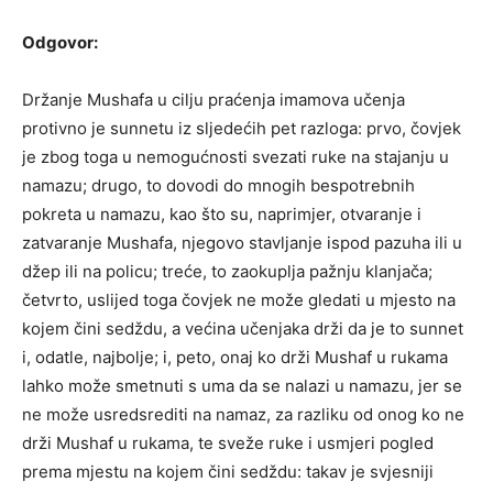
Odgovor:
Držanje Mushafa u cilju praćenja imamova učenja
protivno je sunnetu iz sljedećih pet razloga: prvo, čovjek
je zbog toga u nemogućnosti svezati ruke na stajanju u
namazu; drugo, to dovodi do mnogih bespotrebnih
pokreta u namazu, kao što su, naprimjer, otvaranje i
zatvaranje Mushafa, njegovo stavljanje ispod pazuha ili u
džep ili na policu; treće, to zaokuplja pažnju klanjača;
četvrto, uslijed toga čovjek ne može gledati u mjesto na
kojem čini sedždu, a većina učenjaka drži da je to sunnet
i, odatle, najbolje; i, peto, onaj ko drži Mushaf u rukama
lahko može smetnuti s uma da se nalazi u namazu, jer se
ne može usredsrediti na namaz, za razliku od onog ko ne
drži Mushaf u rukama, te sveže ruke i usmjeri pogled
prema mjestu na kojem čini sedždu: takav je svjesniji