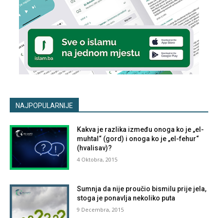
NAJPOPULARNIJE
Kakva je razlika između onoga ko je „el-
muhtal“ (gord) i onoga ko je „el-fehur“
(hvalisav)?
4 Oktobra, 2015
Sumnja da nije proučio bismilu prije jela,
stoga je ponavlja nekoliko puta
9 Decembra, 2015