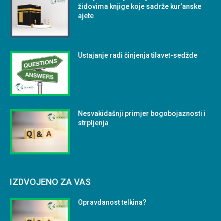
židovima knjige koje sadrže kur’anske
ajete
Ustajanje radi činjenja tilavet-sedžde
Nesvakidašnji primjer bogobojaznosti i
strpljenja
IZDVOJENO ZA VAS
Opravdanost telkina?