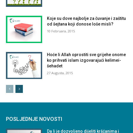
Koje su dove najbolje za čuvanje i zaštitu
od šejtana koji donose loše misli?
10 Februara, 2015
Hoće li Allah oprostiti sve grijehe onome
ko prihvati islam izgovarajući kelimei-
šehadet
27 Augusta, 2015
POSLJEDNJE NOVOSTI
Da li je dozvoljeno dijeliti kršćanima i