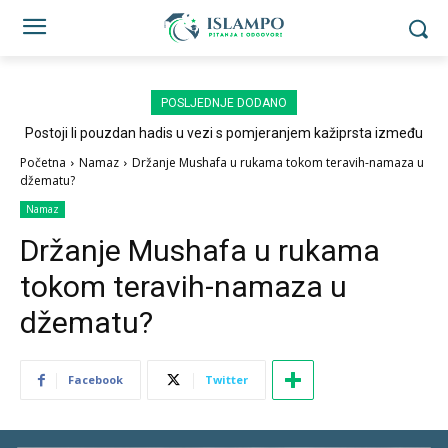
POSLJEDNJE DODANO
Postoji li pouzdan hadis u vezi s pomjeranjem kažiprsta između
sedždi?
Početna
Namaz
Držanje Mushafa u rukama tokom teravih-namaza u
džematu?
Namaz
Držanje Mushafa u rukama
tokom teravih-namaza u
džematu?
Facebook
Twitter