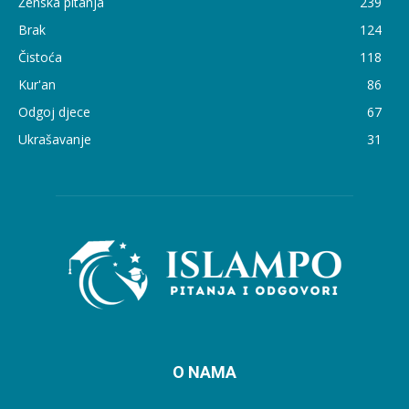
Ženska pitanja
239
Brak
124
Čistoća
118
Kur'an
86
Odgoj djece
67
Ukrašavanje
31
O NAMA