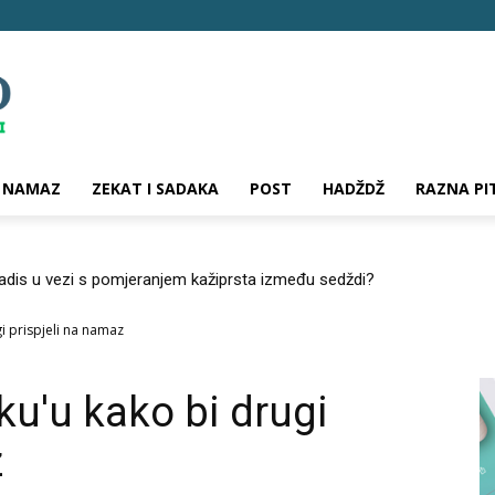
NAMAZ
ZEKAT I SADAKA
POST
HADŽDŽ
RAZNA PI
hadis u vezi s pomjeranjem kažiprsta između sedždi?
i prispjeli na namaz
ku'u kako bi drugi
z