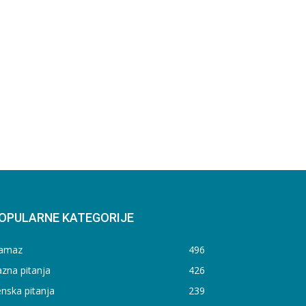
OPULARNE KATEGORIJE
amaz
496
zna pitanja
426
nska pitanja
239