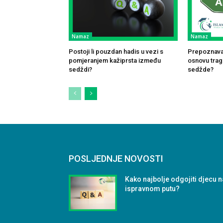
Namaz
Namaz
Postoji li pouzdan hadis u vezi s
Prepoznavan
pomjeranjem kažiprsta između
osnovu traga
sedždi?
sedžde?
POSLJEDNJE NOVOSTI
Kako najbolje odgojiti djecu n
ispravnom putu?