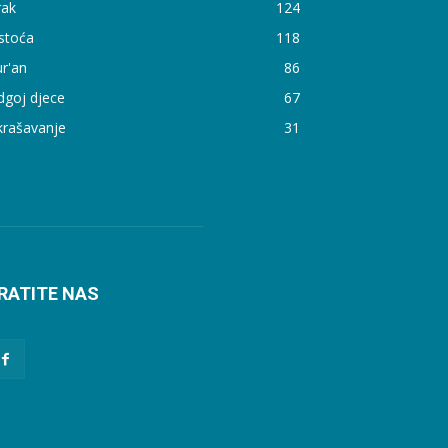
rak
124
stoća
118
r'an
86
dgoj djece
67
krašavanje
31
RATITE NAS