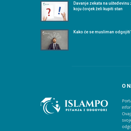
Davanje zekata na ušteđevinu 
koju čovjek želi kupiti stan
Kako će se musliman odgojiti
O 
Port
info
Ovaj
svoj
odgo