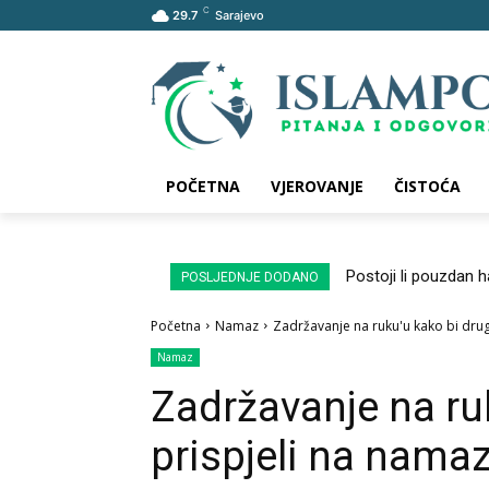
C
29.7
Sarajevo
POČETNA
VJEROVANJE
ČISTOĆA
Postoji li pouzdan 
POSLJEDNJE DODANO
Početna
Namaz
Zadržavanje na ruku'u kako bi drug
Namaz
Zadržavanje na ru
prispjeli na nama