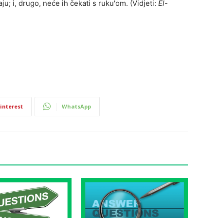
ju; i, drugo, neće ih čekati s ruku'om. (Vidjeti:
El-
interest
WhatsApp