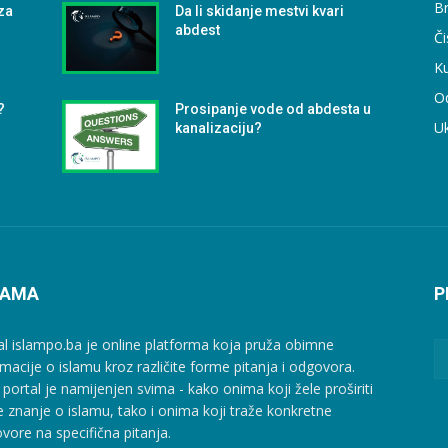
B
za
Da li skidanje mestvi kvari
abdest
Či
Ku
O
?
Prosipanje vode od abdesta u
U
kanalizaciju?
NAMA
P
al islampo.ba je online platforma koja pruža obimne
rmacije o islamu kroz različite forme pitanja i odgovora.
 portal je namijenjen svima - kako onima koji žele proširiti
e znanje o islamu, tako i onima koji traže konkretne
vore na specifična pitanja.