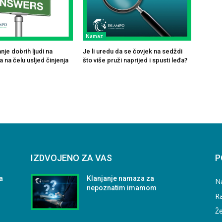
Namaz
je dobrih ljudi na
Je li uredu da se čovjek na sedždi
 na čelu usljed činjenja
što više pruži naprijed i spusti leđa?
IZDVOJENO ZA VAS
P
a
Klanjanje namaza za
N
nepoznatim imamom
Ra
Že