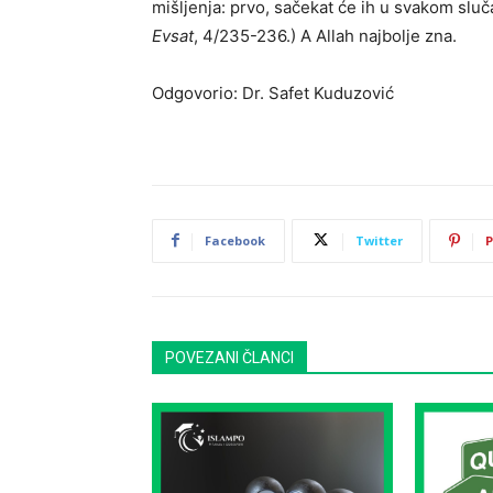
mišljenja: prvo, sačekat će ih u svakom sluča
Evsat
, 4/235-236.) A Allah najbolje zna.
Odgovorio: Dr. Safet Kuduzović
Facebook
Twitter
P
POVEZANI ČLANCI