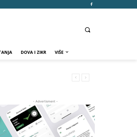
TANJA
DOVA I ZIKR
VIŠE
- Advertisment -