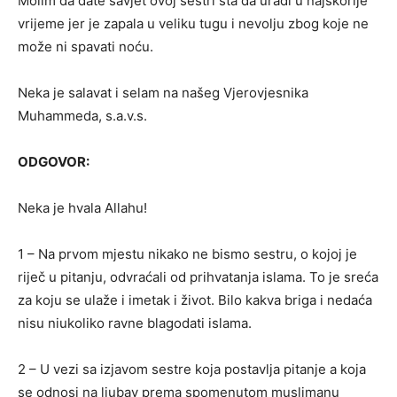
Molim da date savjet ovoj sestri šta da uradi u najskorije
vrijeme jer je zapala u veliku tugu i nevolju zbog koje ne
može ni spavati noću.
Neka je salavat i selam na našeg Vjerovjesnika
Muhammeda, s.a.v.s.
ODGOVOR:
Neka je hvala Allahu!
1 – Na prvom mjestu nikako ne bismo sestru, o kojoj je
riječ u pitanju, odvraćali od prihvatanja islama. To je sreća
za koju se ulaže i imetak i život. Bilo kakva briga i nedaća
nisu niukoliko ravne blagodati islama.
2 – U vezi sa izjavom sestre koja postavlja pitanje a koja
se odnosi na ljubav prema spomenutom muslimanu