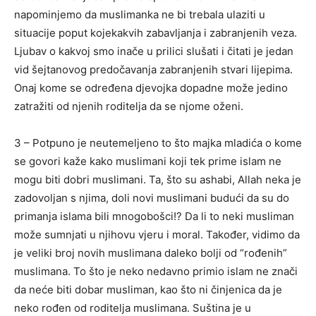
napominjemo da muslimanka ne bi trebala ulaziti u
situacije poput kojekakvih zabavljanja i zabranjenih veza.
Ljubav o kakvoj smo inače u prilici slušati i čitati je jedan
vid šejtanovog predočavanja zabranjenih stvari lijepima.
Onaj kome se određena djevojka dopadne može jedino
zatražiti od njenih roditelja da se njome oženi.
3 – Potpuno je neutemeljeno to što majka mladića o kome
se govori kaže kako muslimani koji tek prime islam ne
mogu biti dobri muslimani. Ta, što su ashabi, Allah neka je
zadovoljan s njima, doli novi muslimani budući da su do
primanja islama bili mnogobošci!? Da li to neki musliman
može sumnjati u njihovu vjeru i moral. Također, vidimo da
je veliki broj novih muslimana daleko bolji od “rođenih”
muslimana. To što je neko nedavno primio islam ne znači
da neće biti dobar musliman, kao što ni činjenica da je
neko rođen od roditelja muslimana. Suština je u