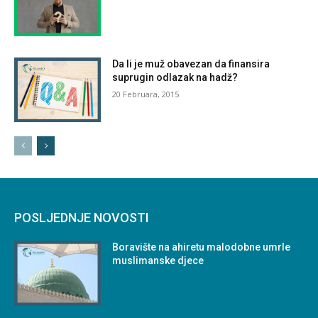
Da li je muž obavezan da finansira
suprugin odlazak na hadž?
20 Februara, 2015
POSLJEDNJE NOVOSTI
Boravište na ahiretu malodobne umrle
muslimanske djece