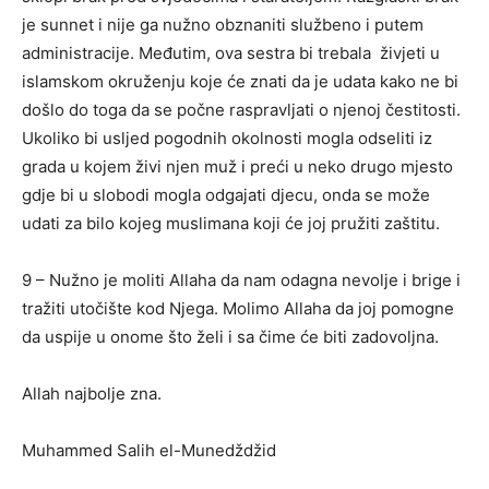
je sunnet i nije ga nužno obznaniti službeno i putem
administracije. Međutim, ova sestra bi trebala živjeti u
islamskom okruženju koje će znati da je udata kako ne bi
došlo do toga da se počne raspravljati o njenoj čestitosti.
Ukoliko bi usljed pogodnih okolnosti mogla odseliti iz
grada u kojem živi njen muž i preći u neko drugo mjesto
gdje bi u slobodi mogla odgajati djecu, onda se može
udati za bilo kojeg muslimana koji će joj pružiti zaštitu.
9 – Nužno je moliti Allaha da nam odagna nevolje i brige i
tražiti utočište kod Njega. Molimo Allaha da joj pomogne
da uspije u onome što želi i sa čime će biti zadovoljna.
Allah najbolje zna.
Muhammed Salih el-Munedždžid