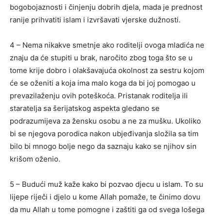
bogobojaznosti i činjenju dobrih djela, mada je prednost
ranije prihvatiti islam i izvršavati vjerske dužnosti.
4 – Nema nikakve smetnje ako roditelji ovoga mladića ne
znaju da će stupiti u brak, naročito zbog toga što se u
tome krije dobro i olakšavajuća okolnost za sestru kojom
će se oženiti a koja ima malo koga da bi joj pomogao u
prevazilaženju ovih poteškoća. Pristanak roditelja ili
staratelja sa šerijatskog aspekta gledano se
podrazumijeva za žensku osobu a ne za mušku. Ukoliko
bi se njegova porodica nakon ubjeđivanja složila sa tim
bilo bi mnogo bolje nego da saznaju kako se njihov sin
krišom oženio.
5 – Budući muž kaže kako bi pozvao djecu u islam. To su
lijepe riječi i djelo u kome Allah pomaže, te činimo dovu
da mu Allah u tome pomogne i zaštiti ga od svega lošega