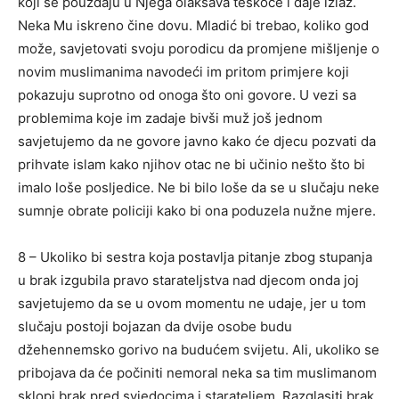
koji se pouzdaju u Njega olakšava teškoće i daje izlaz.
Neka Mu iskreno čine dovu. Mladić bi trebao, koliko god
može, savjetovati svoju porodicu da promjene mišljenje o
novim muslimanima navodeći im pritom primjere koji
pokazuju suprotno od onoga što oni govore. U vezi sa
problemima koje im zadaje bivši muž još jednom
savjetujemo da ne govore javno kako će djecu pozvati da
prihvate islam kako njihov otac ne bi učinio nešto što bi
imalo loše posljedice. Ne bi bilo loše da se u slučaju neke
sumnje obrate policiji kako bi ona poduzela nužne mjere.
8 – Ukoliko bi sestra koja postavlja pitanje zbog stupanja
u brak izgubila pravo starateljstva nad djecom onda joj
savjetujemo da se u ovom momentu ne udaje, jer u tom
slučaju postoji bojazan da dvije osobe budu
džehennemsko gorivo na budućem svijetu. Ali, ukoliko se
pribojava da će počiniti nemoral neka sa tim muslimanom
sklopi brak pred svjedocima i starateljem. Razglasiti brak