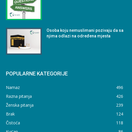
Osoba koju nemuslimani pozivaju da sa
njima odlazi na određena mjesta
POPULARNE KATEGORIJE
Namaz
496
Razna pitanja
426
Ženska pitanja
239
Brak
124
Čistoća
118
Kur'an
86