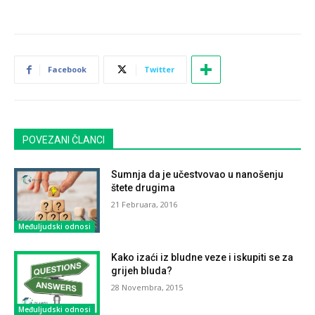
Facebook
Twitter
POVEZANI ČLANCI
Sumnja da je učestvovao u nanošenju
štete drugima
21 Februara, 2016
Međuljudski odnosi
Kako izaći iz bludne veze i iskupiti se za
grijeh bluda?
28 Novembra, 2015
Međuljudski odnosi