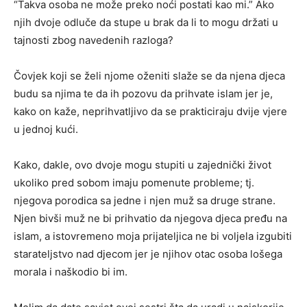
“Takva osoba ne može preko noći postati kao mi.” Ako
njih dvoje odluče da stupe u brak da li to mogu držati u
tajnosti zbog navedenih razloga?
Čovjek koji se želi njome oženiti slaže se da njena djeca
budu sa njima te da ih pozovu da prihvate islam jer je,
kako on kaže, neprihvatljivo da se prakticiraju dvije vjere
u jednoj kući.
Kako, dakle, ovo dvoje mogu stupiti u zajednički život
ukoliko pred sobom imaju pomenute probleme; tj.
njegova porodica sa jedne i njen muž sa druge strane.
Njen bivši muž ne bi prihvatio da njegova djeca pređu na
islam, a istovremeno moja prijateljica ne bi voljela izgubiti
starateljstvo nad djecom jer je njihov otac osoba lošega
morala i naškodio bi im.