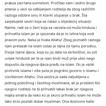
praksa zacrtana sunnetom. Pročitao sam i jedno drugo
pitanje u vezi sa odbijanjem roditelja da zbog različitih
razloga odobre sinu ili kćerki stupanje u brak. Šta
savjetujete sestri koja se nalazi u slijedećoj situaciji:
Naime, radi se o ženi koja se razvela od muža hindusa i
prihvatila islam jer je spoznala da je to istina koja vodi
pravom putu. Neka je hvala Allahu! Zbog poznatih razloga
njen prelazak na islam ostao je tajna za njenu porodicu.
Dvoje njene djece, koja su joj data na skrbništvo, su još
uvijek hinduisti jer bi je njen bivši muž prije ubio nego
dopustio da njegova djeca pređu na islam. On je veliki
protivnik islama i više puta je pogrdno govorio o islamu i
Uzvišenom Allahu. Ova sestra je sada zaljubljena u
jednog pobožnog i čestitog muslimana, ali je problem što
njegovi roditelji ne bi prihvatili takav brak jer njegova
majka smatra da neko ko je skoro prihvatio islam ne može
tako brzo postati dobar musliman. Ona doslovno kaže: