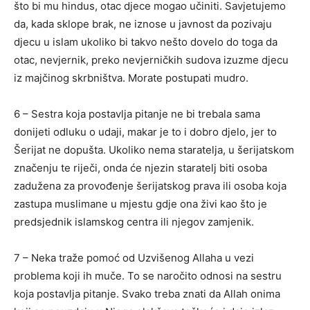
što bi mu hindus, otac djece mogao učiniti. Savjetujemo
da, kada sklope brak, ne iznose u javnost da pozivaju
djecu u islam ukoliko bi takvo nešto dovelo do toga da
otac, nevjernik, preko nevjerničkih sudova izuzme djecu
iz majčinog skrbništva. Morate postupati mudro.
6 – Sestra koja postavlja pitanje ne bi trebala sama
donijeti odluku o udaji, makar je to i dobro djelo, jer to
Šerijat ne dopušta. Ukoliko nema staratelja, u šerijatskom
značenju te riječi, onda će njezin staratelj biti osoba
zadužena za provođenje šerijatskog prava ili osoba koja
zastupa muslimane u mjestu gdje ona živi kao što je
predsjednik islamskog centra ili njegov zamjenik.
7 – Neka traže pomoć od Uzvišenog Allaha u vezi
problema koji ih muče. To se naročito odnosi na sestru
koja postavlja pitanje. Svako treba znati da Allah onima