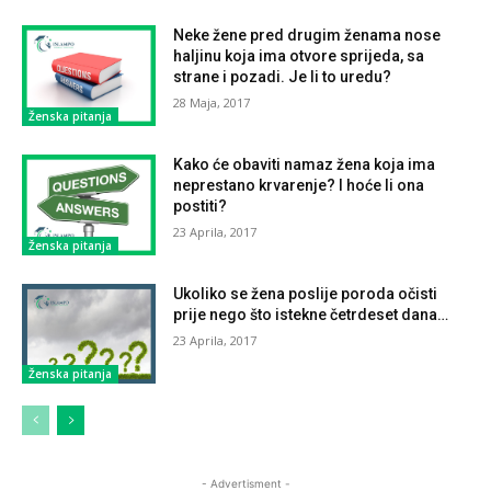
Neke žene pred drugim ženama nose
haljinu koja ima otvore sprijeda, sa
strane i pozadi. Je li to uredu?
28 Maja, 2017
Ženska pitanja
Kako će obaviti namaz žena koja ima
neprestano krvarenje? I hoće li ona
postiti?
23 Aprila, 2017
Ženska pitanja
Ukoliko se žena poslije poroda očisti
prije nego što istekne četrdeset dana…
23 Aprila, 2017
Ženska pitanja
- Advertisment -