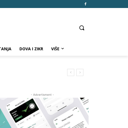
TANJA
DOVA I ZIKR
VIŠE
- Advertisment -