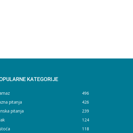
OPULARNE KATEGORIJE
amaz
496
zna pitanja
426
nska pitanja
239
rak
124
stoća
118