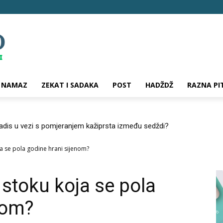
NAMAZ
ZEKAT I SADAKA
POST
HADŽDŽ
RAZNA PI
hadis u vezi s pomjeranjem kažiprsta između sedždi?
oja se pola godine hrani sijenom?
a stoku koja se pola
nom?