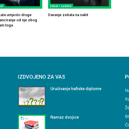
ka
Zekat i sadaka
ata umjesto druge
Davanje zekata na nakit
tanciranje od nje zbog
am toga
IZDVOJENO ZA VAS
P
Uručivanje hafiske diplome
N
Ra
Že
B
Namaz dvojice
Či