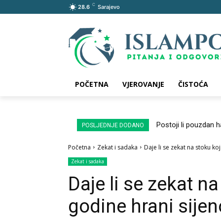
C
28.6
Sarajevo
POČETNA
VJEROVANJE
ČISTOĆA
Postoji li pouzdan 
POSLJEDNJE DODANO
Početna
Zekat i sadaka
Daje li se zekat na stoku k
Zekat i sadaka
Daje li se zekat n
godine hrani sije