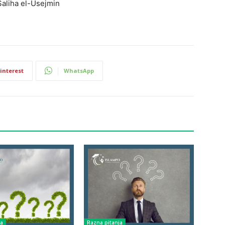
Saliha el-Usejmin
interest
WhatsApp
ja
Razna pitanja