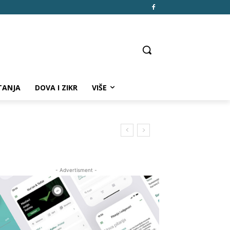
TANJA
DOVA I ZIKR
VIŠE
- Advertisment -