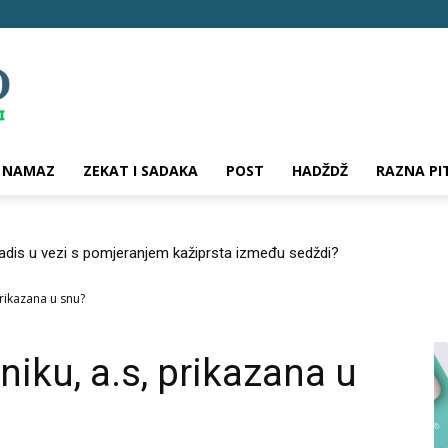
NAMAZ
ZEKAT I SADAKA
POST
HADŽDŽ
RAZNA PI
hadis u vezi s pomjeranjem kažiprsta između sedždi?
prikazana u snu?
niku, a.s, prikazana u