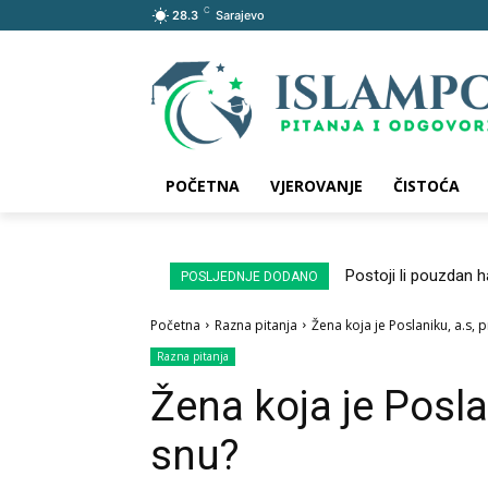
C
28.3
Sarajevo
POČETNA
VJEROVANJE
ČISTOĆA
Postoji li pouzdan 
POSLJEDNJE DODANO
Početna
Razna pitanja
Žena koja je Poslaniku, a.s, 
Razna pitanja
Žena koja je Posla
snu?