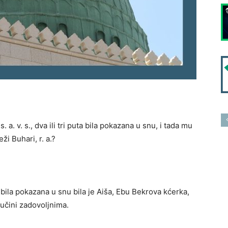
 a. v. s., dva ili tri puta bila pokazana u snu, i tada mu
ži Buhari, r. a.?
, bila pokazana u snu bila je Aiša, Ebu Bekrova kćerka,
 učini zadovoljnima.