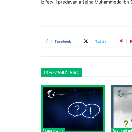
Iz fetvi i predavanja šejha Muhammeda ibn 
Facebook
Twitter
P
POVEZANI ČLANCI
Razna pitanja
Razna pitan