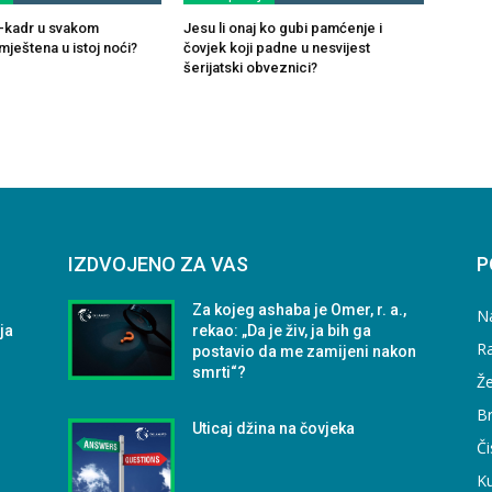
ul-kadr u svakom
Jesu li onaj ko gubi pamćenje i
ještena u istoj noći?
čovjek koji padne u nesvijest
šerijatski obveznici?
IZDVOJENO ZA VAS
P
Za kojeg ashaba je Omer, r. a.,
N
ja
rekao: „Da je živ, ja bih ga
Ra
postavio da me zamijeni nakon
smrti“?
Že
B
Uticaj džina na čovjeka
Či
Ku