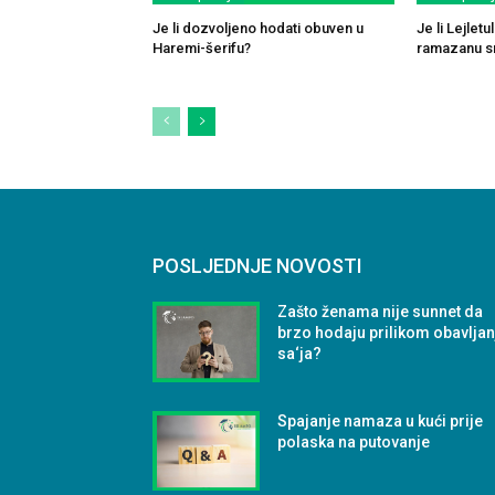
Je li dozvoljeno hodati obuven u
Je li Lejlet
Haremi-šerifu?
ramazanu sm
POSLJEDNJE NOVOSTI
Zašto ženama nije sunnet da
brzo hodaju prilikom obavljan
sa‘ja?
Spajanje namaza u kući prije
polaska na putovanje